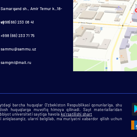
Samarqand sh., Amir Temur k.,18-
uy
+998(66) 233 08 41
+998 (66) 233 71 75
sammu@sammu.uz
samgmi@mail.ru
tdagi barcha huquqlar O'zbekiston Respublikasi qonunlariga, shu
rdosh huquqlarga muvofiq himoya qilinadi. Sayt materiallaridan
biyot universiteti saytiga havola
ko'rsatilishi shart
i aniqlasangiz, ularni belgilab, ma`muriyatni xabardor qilish uchun