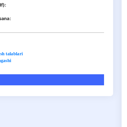
f):
sana:
h talablari
ngashi