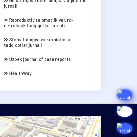
Gepato-gastroeterologik tadqiqotlar
jurnali
Reproduktiv salomatlik va uro-
nefrologik tadqiqotlar jurnali
Stomatologiya va kraniofasial
tadqiqotlar jurnali
Uzbek journal of case reports
HealthWay