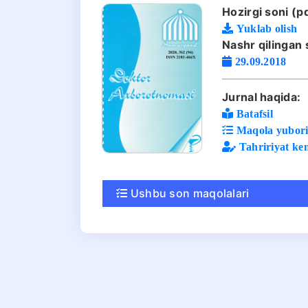
Hozirgi soni (pd
Yuklab olish
Nashr qilingan 
29.09.2018
Jurnal haqida:
Batafsil
Maqola yuboris
Tahririyat ke
Ushbu son maqolalari