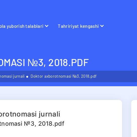
la yuborish talablari
Tahririyat kengashi
MASI №3, 2018.PDF
omasi jurnali
Doktor axborotnomasi №3, 2018.pdf
rotnomasi jurnali
tnomasi №3, 2018.pdf