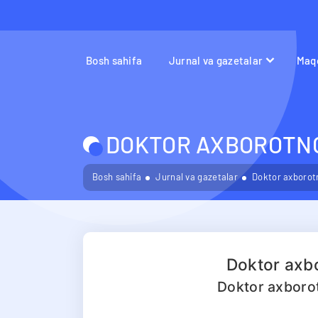
Bosh sahifa
Jurnal va gazetalar
Maqo
DOKTOR AXBOROTNO
Bosh sahifa
Jurnal va gazetalar
Doktor axborotn
Doktor axbo
Doktor axboro