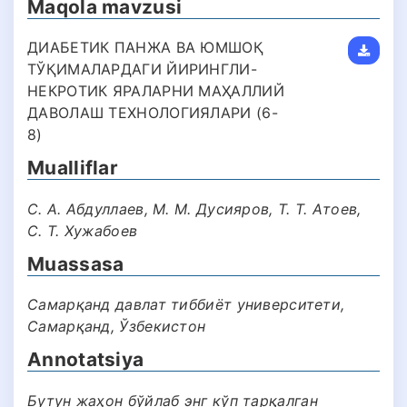
Maqola mavzusi
ДИАБЕТИК ПАНЖА ВА ЮМШОҚ
ТЎҚИМАЛАРДАГИ ЙИРИНГЛИ-
НЕКРОТИК ЯРАЛАРНИ МАҲАЛЛИЙ
ДАВОЛАШ ТЕХНОЛОГИЯЛАРИ (6-
8)
Mualliflar
С. А. Абдуллаев, М. М. Дусияров, Т. Т. Атоев,
С. Т. Хужабоев
Muassasa
Самарқанд давлат тиббиёт университети,
Самарқанд, Ўзбекистон
Annotatsiya
Бутун жаҳон бўйлаб энг кўп тарқалган