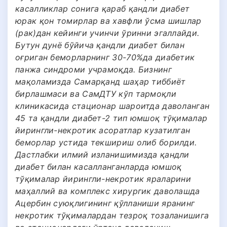
касалликлар сонига қараб қандли диабет
юрак қон томирлар ва хавфли ўсма шишлар
(рак)дан кейинги учинчи ўринни эгаллайди.
Бутун дунё бўйича қандли диабет билан
оғриган беморларнинг 30-70%да диабетик
панжа синдроми учрамоқда. Бизнинг
мақоламизда Самарқанд шаҳар тиббиёт
бирлашмаси ва СамДТУ кўп тармоқли
клиникасида стационар шароитда даволанган
45 та қандли диабет-2 тип юмшоқ тўқималар
йирингли-некротик асоратлар кузатилган
беморлар устида текшириш олиб борилди.
Дастлабки илмий изланишимизда қандли
диабет билан касалланганларда юмшоқ
тўқималар йирингли-некротик яраларини
маҳаллий ва комплекс хирургик даволашда
Ацербин суюқлигининг қўлланиши яранинг
некротик тўқималардан тезроқ тозаланишига