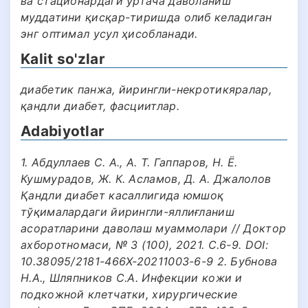
ва стационардаги ўртача даволаниш
муддатини қисқар-тиришда олиб келадиган
энг оптимал усул ҳисобланади.
Kalit so'zlar
диабетик панжа, йирингли-некротикяралар,
қандли диабет, фасциитлар.
Adabiyotlar
1. Абдуллаев С. А., А. Т. Гаппаров, Н. Ё.
Кушмурадов, Ж. К. Асламов, Д. А. Джалолов
Қандли диабет касаллигида юмшоқ
тўқималардаги йирингли-яллиғланиш
асоратларини даволаш муаммолари // Доктор
ахборотномаси, № 3 (100), 2021. С.6-9. DOI:
10.38095/2181-466X-20211003-6-9 2. Бубнова
Н.А., Шляпников С.А. Инфекции кожи и
подкожной клетчатки, хирургические