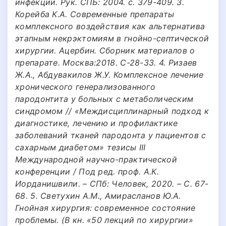
инфекции. Рук. СПБ: 2004. с. 379-409. 3.
Корейба К.А. Современные препараты
комплексного воздействия как альтернатива
этапным некрэктомиям в гнойно-септической
хирургии. Ацербин. Сборник материалов о
препарате. Москва:2018. С-28-33. 4. Ризаев
Ж.А., Абдувакилов Ж.У. Комплексное лечение
хронического генерализованного
пародонтита у больных с метаболическим
синдромом // «Междисциплинарный подход к
диагностике, лечению и профилактике
заболеваний тканей пародонта у пациентов с
сахарным диабетом» тезисы III
Международной научно-практической
конференции / Под ред. проф. А.К.
Иорданишвили. – СПб: Человек, 2020. – С. 67-
68. 5. Светухин А.М., Амирасланов Ю.А.
Гнойная хирургия: современное состояние
проблемы. (В кн. «50 лекций по хирургии»