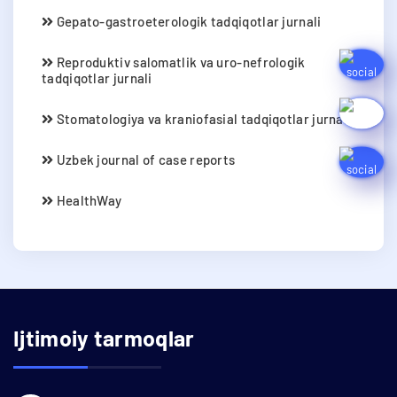
Gepato-gastroeterologik tadqiqotlar jurnali
Reproduktiv salomatlik va uro-nefrologik
tadqiqotlar jurnali
Stomatologiya va kraniofasial tadqiqotlar jurnali
Uzbek journal of case reports
HealthWay
Ijtimoiy tarmoqlar