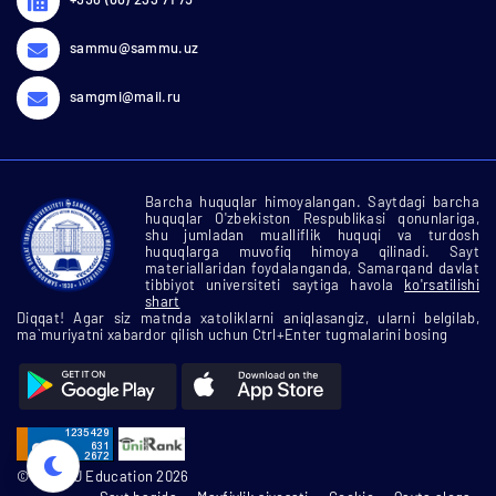
sammu@sammu.uz
samgmi@mail.ru
Barcha huquqlar himoyalangan. Saytdagi barcha
huquqlar O'zbekiston Respublikasi qonunlariga,
shu jumladan mualliflik huquqi va turdosh
huquqlarga muvofiq himoya qilinadi. Sayt
materiallaridan foydalanganda, Samarqand davlat
tibbiyot universiteti saytiga havola
ko'rsatilishi
shart
Diqqat! Agar siz matnda xatoliklarni aniqlasangiz, ularni belgilab,
ma`muriyatni xabardor qilish uchun Ctrl+Enter tugmalarini bosing
© SamMU Education 2026