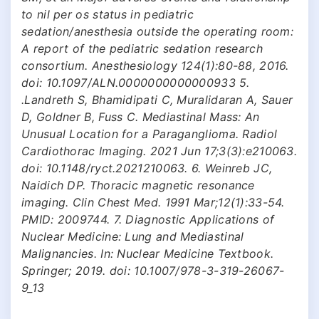
to nil per os status in pediatric
sedation/anesthesia outside the operating room:
A report of the pediatric sedation research
consortium. Anesthesiology 124(1):80-88, 2016.
doi: 10.1097/ALN.0000000000000933 5.
.Landreth S, Bhamidipati C, Muralidaran A, Sauer
D, Goldner B, Fuss C. Mediastinal Mass: An
Unusual Location for a Paraganglioma. Radiol
Cardiothorac Imaging. 2021 Jun 17;3(3):e210063.
doi: 10.1148/ryct.2021210063. 6. Weinreb JC,
Naidich DP. Thoracic magnetic resonance
imaging. Clin Chest Med. 1991 Mar;12(1):33-54.
PMID: 2009744. 7. Diagnostic Applications of
Nuclear Medicine: Lung and Mediastinal
Malignancies. In: Nuclear Medicine Textbook.
Springer; 2019. doi: 10.1007/978-3-319-26067-
9_13