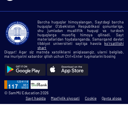
Barcha huquqlar himoyalangan. Saytdagi barcha
huquqlar O'zbekiston Respublikasi qonunlariga,
shu jumladan mualliflik huquqi va turdosh
huquqlarga muvofiq himoya qilinadi. Sayt
materiallaridan foydalanganda, Samarqand davlat
tibbiyot universiteti saytiga havola
ko'rsatilishi
shart
Diqqat! Agar siz matnda xatoliklarni aniqlasangiz, ularni belgilab,
ma`muriyatni xabardor qilish uchun Ctrl+Enter tugmalarini bosing
© SamMU Education 2026
Sayt haqida
Maxfiylik siyosati
Cookie
Qayta aloqa