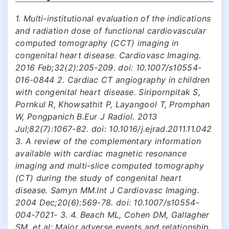
1. Multi-institutional evaluation of the indications
and radiation dose of functional cardiovascular
computed tomography (CCT) imaging in
congenital heart disease. Cardiovasc Imaging.
2016 Feb;32(2):205-209. doi: 10.1007/s10554-
016-0844 2. Cardiac CT angiography in children
with congenital heart disease. Siripornpitak S,
Pornkul R, Khowsathit P, Layangool T, Promphan
W, Pongpanich B.Eur J Radiol. 2013
Jul;82(7):1067-82. doi: 10.1016/j.ejrad.2011.11.042
3. A review of the complementary information
available with cardiac magnetic resonance
imaging and multi-slice computed tomography
(CT) during the study of congenital heart
disease. Samyn MM.Int J Cardiovasc Imaging.
2004 Dec;20(6):569-78. doi: 10.1007/s10554-
004-7021- 3. 4. Beach ML, Cohen DM, Gallagher
SM, et al: Major adverse events and relationship