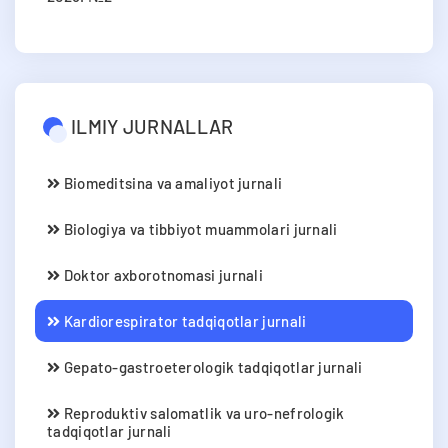
ILMIY JURNALLAR
Biomeditsina va amaliyot jurnali
Biologiya va tibbiyot muammolari jurnali
Doktor axborotnomasi jurnali
Kardiorespirator tadqiqotlar jurnali
Gepato-gastroeterologik tadqiqotlar jurnali
Reproduktiv salomatlik va uro-nefrologik
tadqiqotlar jurnali