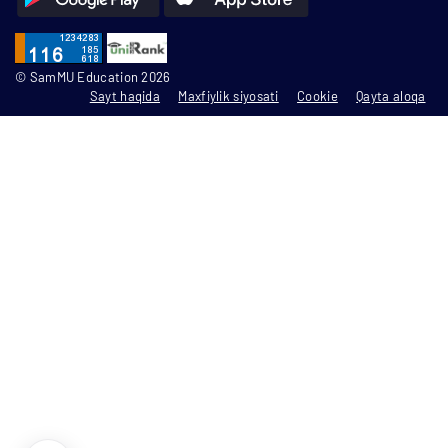
© SamMU Education 2026
Sayt haqida
Maxfiylik siyosati
Cookie
Qayta aloqa