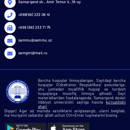
Samarqand sh., Amir Temur k.,18-uy
+998(66) 233 08 41
+998 (66) 233 71 75
sammu@sammu.uz
samgmi@mail.ru
Barcha huquqlar himoyalangan. Saytdagi barcha
huquqlar O'zbekiston Respublikasi qonunlariga,
shu jumladan mualliflik huquqi va turdosh
huquqlarga muvofiq himoya qilinadi. Sayt
materiallaridan foydalanganda, Samarqand davlat
tibbiyot universiteti saytiga havola
ko'rsatilishi
shart
Diqqat! Agar siz matnda xatoliklarni aniqlasangiz, ularni belgilab,
ma`muriyatni xabardor qilish uchun Ctrl+Enter tugmalarini bosing