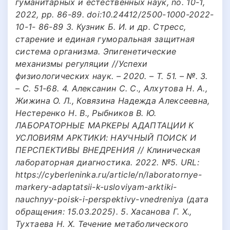
гуманитарных и естественных наук, no. 10-1,
2022, pp. 86-89. doi:10.24412/2500-1000-2022-
10-1- 86-89 3. Кузник Б. И. и др. Стресс,
старение и единая гуморальная защитная
система организма. Эпигенетические
механизмы регуляции //Успехи
физиологических наук. – 2020. – Т. 51. – №. 3.
– С. 51-68. 4. Алексанин С. С., Алхутова Н. А.,
Жижина О. Л., Ковязина Надежда Алексеевна,
Нестеренко Н. В., Рыбников В. Ю.
ЛАБОРАТОРНЫЕ МАРКЕРЫ АДАПТАЦИИ К
УСЛОВИЯМ АРКТИКИ: НАУЧНЫЙ ПОИСК И
ПЕРСПЕКТИВЫ ВНЕДРЕНИЯ // Клиническая
лабораторная диагностика. 2022. №5. URL:
https://cyberleninka.ru/article/n/laboratornye-
markery-adaptatsii-k-usloviyam-arktiki-
nauchnyy-poisk-i-perspektivy-vnedreniya (дата
обращения: 15.03.2025). 5. Хасанова Г. Х.,
Тухтаева Н. Х. Течение метаболического