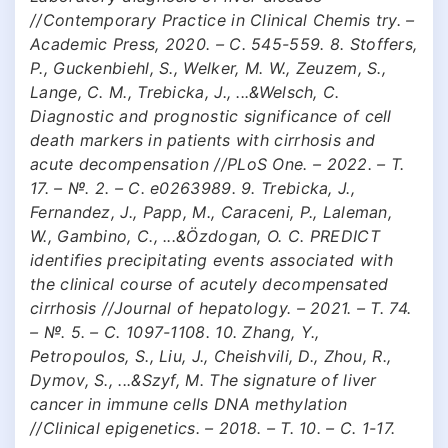
//Contemporary Practice in Clinical Chemis try. –
Academic Press, 2020. – С. 545-559. 8. Stoffers,
P., Guckenbiehl, S., Welker, M. W., Zeuzem, S.,
Lange, C. M., Trebicka, J., ...&Welsch, C.
Diagnostic and prognostic significance of cell
death markers in patients with cirrhosis and
acute decompensation //PLoS One. – 2022. – Т.
17. – №. 2. – С. e0263989. 9. Trebicka, J.,
Fernandez, J., Papp, M., Caraceni, P., Laleman,
W., Gambino, C., ...&Özdogan, O. C. PREDICT
identifies precipitating events associated with
the clinical course of acutely decompensated
cirrhosis //Journal of hepatology. – 2021. – Т. 74.
– №. 5. – С. 1097-1108. 10. Zhang, Y.,
Petropoulos, S., Liu, J., Cheishvili, D., Zhou, R.,
Dymov, S., ...&Szyf, M. The signature of liver
cancer in immune cells DNA methylation
//Clinical epigenetics. – 2018. – Т. 10. – С. 1-17.