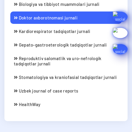
Biologiya va tibbiyot muammolari jurnali
Doktor axborotnomasi jurnali
Kardiorespirator tadqiqotlar jurnali
Gepato-gastroeterologik tadqiqotlar jurnali
Reproduktiv salomatlik va uro-nefrologik
tadqiqotlar jurnali
Stomatologiya va kraniofasial tadqiqotlar jurnali
Uzbek journal of case reports
HealthWay