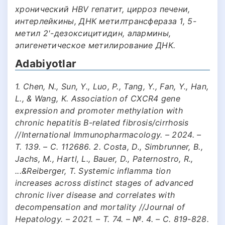
хронический HBV гепатит, цирроз печени,
интерлейкины, ДНК метилтрансфераза 1, 5-
метил 2'-дезоксицитидин, алармины,
эпигенетическое метилирование ДНК.
Adabiyotlar
1. Chen, N., Sun, Y., Luo, P., Tang, Y., Fan, Y., Han,
L., & Wang, K. Association of CXCR4 gene
expression and promoter methylation with
chronic hepatitis B-related fibrosis/cirrhosis
//International Immunopharmacology. – 2024. –
Т. 139. – С. 112686. 2. Costa, D., Simbrunner, B.,
Jachs, M., Hartl, L., Bauer, D., Paternostro, R.,
...&Reiberger, T. Systemic inflamma tion
increases across distinct stages of advanced
chronic liver disease and correlates with
decompensation and mortality //Journal of
Hepatology. – 2021. – Т. 74. – №. 4. – С. 819-828.