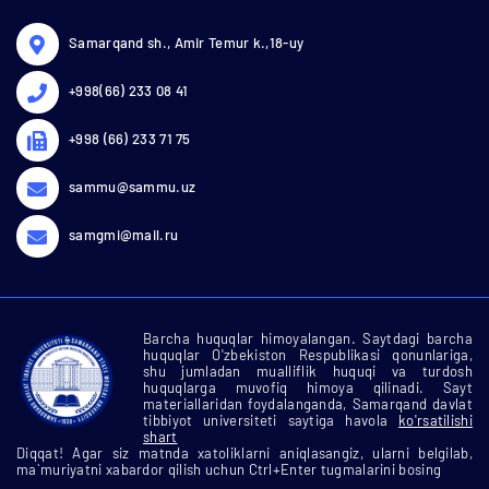
Samarqand sh., Amir Temur k.,18-uy
+998(66) 233 08 41
+998 (66) 233 71 75
sammu@sammu.uz
samgmi@mail.ru
Barcha huquqlar himoyalangan. Saytdagi barcha
huquqlar O'zbekiston Respublikasi qonunlariga,
shu jumladan mualliflik huquqi va turdosh
huquqlarga muvofiq himoya qilinadi. Sayt
materiallaridan foydalanganda, Samarqand davlat
tibbiyot universiteti saytiga havola
ko'rsatilishi
shart
Diqqat! Agar siz matnda xatoliklarni aniqlasangiz, ularni belgilab,
ma`muriyatni xabardor qilish uchun Ctrl+Enter tugmalarini bosing