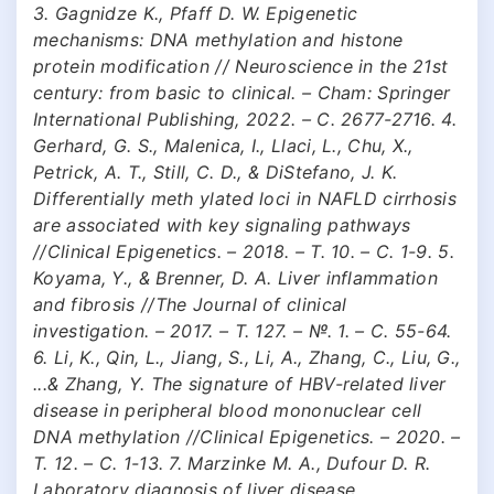
3. Gagnidze K., Pfaff D. W. Epigenetic
mechanisms: DNA methylation and histone
protein modification // Neuroscience in the 21st
century: from basic to clinical. – Cham: Springer
International Publishing, 2022. – С. 2677-2716. 4.
Gerhard, G. S., Malenica, I., Llaci, L., Chu, X.,
Petrick, A. T., Still, C. D., & DiStefano, J. K.
Differentially meth ylated loci in NAFLD cirrhosis
are associated with key signaling pathways
//Clinical Epigenetics. – 2018. – Т. 10. – С. 1-9. 5.
Koyama, Y., & Brenner, D. A. Liver inflammation
and fibrosis //The Journal of clinical
investigation. – 2017. – Т. 127. – №. 1. – С. 55-64.
6. Li, K., Qin, L., Jiang, S., Li, A., Zhang, C., Liu, G.,
...& Zhang, Y. The signature of HBV-related liver
disease in peripheral blood mononuclear cell
DNA methylation //Clinical Epigenetics. – 2020. –
Т. 12. – С. 1-13. 7. Marzinke M. A., Dufour D. R.
Laboratory diagnosis of liver disease