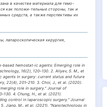
зана в качестве материала для гемо-
ся как положи-тельные стороны, так и
анных средств, а также перспективы их
ты, лапароскопическая хирургия,
osan-based hemostat-ic agents: Emerging role in
chnology, 16(2), 120–130. 2. Aliyev, S. M., et
 agents in surgery: current status and future
, 22(4), 201–210. 3. Choi, J., et al. (2020).
erging role in surgery." Journal of
130. 4. Chung, H., et al. (2021).
ng control in laparoscopic surgery." Journal
5. Jiang, M., et al. (2021). "Nanotechnology in