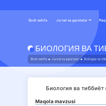
Bosh sahifa
Jurnal va gazetalar
Maqo
БИОЛОГИЯ ВА ТИБ
Bosh sahifa
Jurnal va gazetalar
Biologiya va ti
Биология ва тиббиёт
Maqola mavzusi