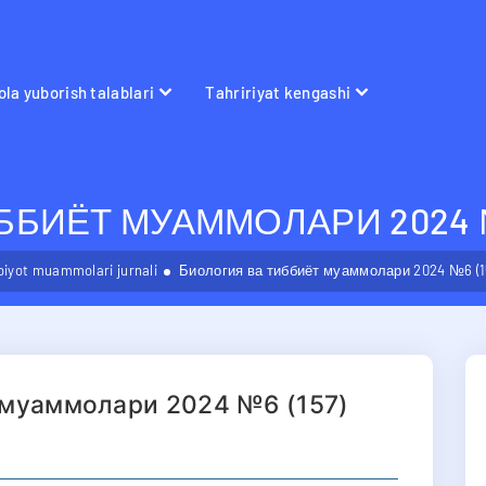
la yuborish talablari
Tahririyat kengashi
БИЁТ МУАММОЛАРИ 2024 №6
bbiyot muammolari jurnali
Биология ва тиббиёт муаммолари 2024 №6 (1
 муаммолари 2024 №6 (157)