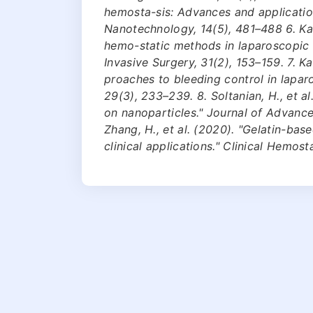
hemosta-sis: Advances and applicatio
Nanotechnology, 14(5), 481–488 6. Kava
hemo-static methods in laparoscopic 
Invasive Surgery, 31(2), 153–159. 7. Ka
proaches to bleeding control in laparo
29(3), 233–239. 8. Soltanian, H., et a
on nanoparticles." Journal of Advanc
Zhang, H., et al. (2020). "Gelatin-ba
clinical applications." Clinical Hemos