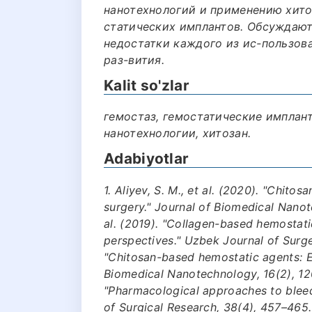
нанотехнологий и применению хито
статических имплантов. Обсуждают
недостатки каждого из ис-пользов
раз-вития.
Kalit so'zlar
гемостаз, гемостатические имплан
нанотехнологии, хитозан.
Adabiyotlar
1. Aliyev, S. M., et al. (2020). "Chit
surgery." Journal of Biomedical Nanote
al. (2019). "Collagen-based hemostatic
perspectives." Uzbek Journal of Surgery
"Chitosan-based hemostatic agents: Em
Biomedical Nanotechnology, 16(2), 120–
"Pharmacological approaches to bleedi
of Surgical Research, 38(4), 457–465. 