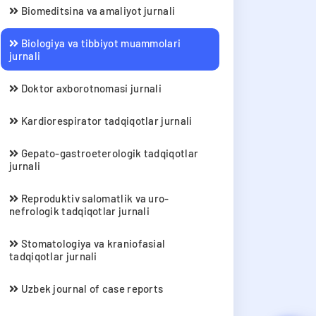
Biomeditsina va amaliyot jurnali
Biologiya va tibbiyot muammolari
jurnali
Doktor axborotnomasi jurnali
Kardiorespirator tadqiqotlar jurnali
Gepato-gastroeterologik tadqiqotlar
jurnali
Reproduktiv salomatlik va uro-
nefrologik tadqiqotlar jurnali
Stomatologiya va kraniofasial
tadqiqotlar jurnali
Uzbek journal of case reports