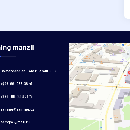
ning manzil
Samarqand sh., Amir Temur k.,18-
uy
+998(66) 233 08 41
+998 (66) 233 71 75
sammu@sammu.uz
samgmi@mail.ru