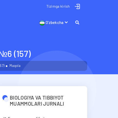
Tizimga kirish
O'zbekcha
 (157)
57)
Maqola
BIOLOGIYA VA TIBBIYOT
MUAMMOLARI JURNALI