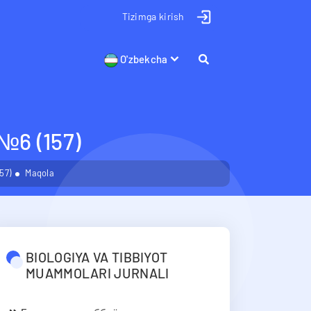
Tizimga kirish
O'zbekcha
 (157)
57)
Maqola
BIOLOGIYA VA TIBBIYOT
MUAMMOLARI JURNALI