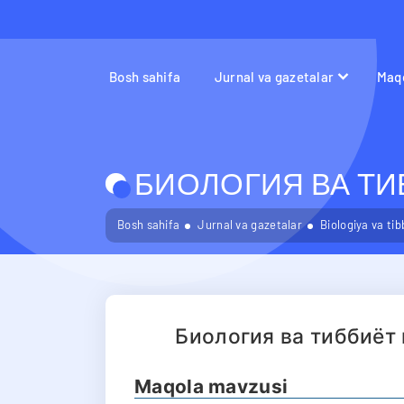
Bosh sahifa
Jurnal va gazetalar
Maqo
БИОЛОГИЯ ВА ТИБ
Bosh sahifa
Jurnal va gazetalar
Biologiya va ti
Биология ва тиббиёт
Maqola mavzusi