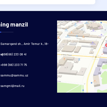
ning manzil
Samarqand sh., Amir Temur k.,18-
uy
+998(66) 233 08 41
+998 (66) 233 71 75
sammu@sammu.uz
samgmi@mail.ru