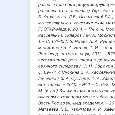
разного пола при рецидивирующем 
рассеянного склероза // Укр. вісн. пс
3. Ковальчука Л.В., Игнатьевой Г.А.
молекулярные и генетиче-ские мето
ГЭОТАР-Медиа, 2014. – 174 с. 4. Мо
Рассеянный склероз / М. А. Москале
1. – C. 151–152. 5. Новик А. А. Рук
медицине / А. А. Новик, Т. И. Ионова.
Рос. акад. естеств. наук, 2012. – 5
вегетативной регу-ляции в динами
сеянного склероза / Ю. Н. Сорокин /
C. 69–74 7. Суслина З. А. Рассеянн
лечению / З. А. Суслина, И. А. Зава
Бехтерева. – 2010. – № 1. – C. 6–8. 1
М. [и др.] Взаимосвязь когнитивн
глюкозы в головном мозге у больны
Вестн.Рос.воен.-мед.академии. – 2012.
Матвеева Т. В., Хакимова А. Р., Ха