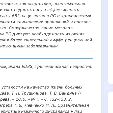
стики и, как след-ствие, неоптимальная
ливают недостаточную эффективность
мую у 68% паци-ентов с РС и хроническими
енности клинических проявлений и прогноз
дко. Совершенство-вание методов
рм РС диктуют необходимость изучения
дения более тщательной диффе-ренциальной
зирую-щими заболеваниями.
ром,шкала EDSS, тригеминальная невралгия.
а усталости на качество жизни больных
ва, Т. Н. Трушникова, Т. В. Байдина //
ева. – 2010. – № 1. – C. 132–133. 2.
греба Т. В., Левченко И. Л.. Сравнительная
еристика иммунного дисбаланса у лиц