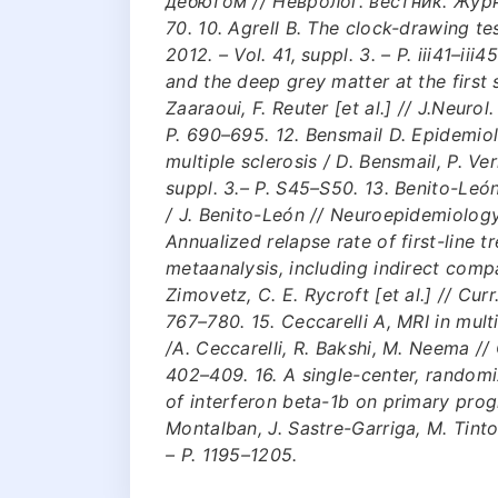
дебютом // Невролог. вестник. Журн. 
70. 10. Agrell B. The clock-drawing tes
2012. – Vol. 41, suppl. 3. – P. iii41–ii
and the deep grey matter at the first s
Zaaraoui, F. Reuter [et al.] // J.Neurol
P. 690–695. 12. Bensmail D. Epidemiol
multiple sclerosis / D. Bensmail, P. Ve
suppl. 3.– P. S45–S50. 13. Benito-León
/ J. Benito-León // Neuroepidemiology. 
Annualized relapse rate of first-line t
metaanalysis, including indirect compa
Zimovetz, C. E. Rycroft [et al.] // Curr
767–780. 15. Ceccarelli A, MRI in multi
/A. Ceccarelli, R. Bakshi, M. Neema // 
402–409. 16. A single-center, randomi
of interferon beta-1b on primary progr
Montalban, J. Sastre-Garriga, M. Tintoré
– P. 1195–1205.