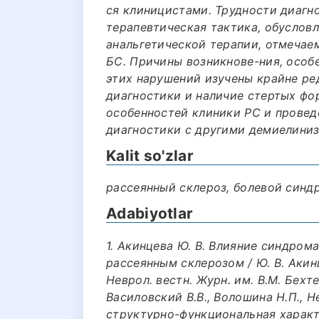
ся клиницистами. Трудности диагно
терапевтическая тактика, обуслов
анальгетической терапии, отмечае
БС. Причины возникнове-ния, особ
этих нарушений изучены крайне ре
диагностики и наличие стертых фо
особенностей клиники РС и прове
диагностики с другими демиелини
Kalit so'zlar
рассеянный склероз, болевой синд
Adabiyotlar
1. Акинцева Ю. В. Влияние синдром
рассеянным склерозом / Ю. В. Акинце
Неврол. вестн. Журн. им. В.М. Бехтер
Василовский В.В., Волошина Н.П., Не
структурно-функциональная характ