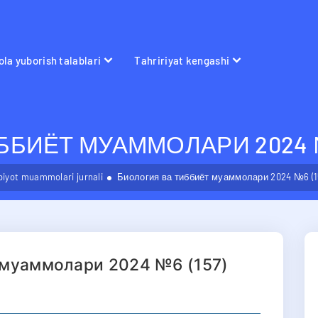
la yuborish talablari
Tahririyat kengashi
БИЁТ МУАММОЛАРИ 2024 №6
bbiyot muammolari jurnali
Биология ва тиббиёт муаммолари 2024 №6 (1
 муаммолари 2024 №6 (157)