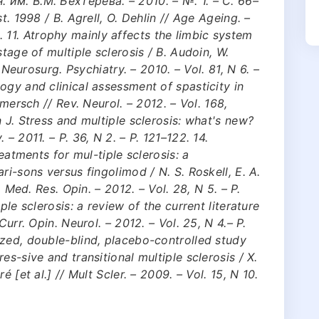
им. В.М. Бехтерева. – 2010. – №. 1. – С. 66–
t. 1998 / B. Agrell, O. Dehlin // Age Ageing. –
i45. 11. Atrophy mainly affects the limbic system
tage of multiple sclerosis / B. Audoin, W.
. Neurosurg. Psychiatry. – 2010. – Vol. 81, N 6. –
ogy and clinical assessment of spasticity in
rmersch // Rev. Neurol. – 2012. – Vol. 168,
 J. Stress and multiple sclerosis: what's new?
– 2011. – P. 36, N 2. – P. 121–122. 14.
reatments for mul-tiple sclerosis: a
ri-sons versus fingolimod / N. S. Roskell, E. A.
. Med. Res. Opin. – 2012. – Vol. 28, N 5. – P.
ple sclerosis: a review of the current literature
Curr. Opin. Neurol. – 2012. – Vol. 25, N 4.– P.
zed, double-blind, placebo-controlled study
es-sive and transitional multiple sclerosis / X.
 [et al.] // Mult Scler. – 2009. – Vol. 15, N 10.