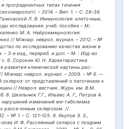
и прогредиентных типах течения
ихоневрології. – 2014. – Вип. 1. – С. 28–36.
, Ганковской Л. В. Иммунология: клеточные,
ды исследования: учеб. пособие – М.:
скаленко М. А. Нейроиммунология.
нко // Міжнар. неврол. журнал. – 2012. – №
оводство по исследованию качества жизни в
 – 3-е изд., перераб. и доп. – М. : Изд-во
27 с. 6. Сорокин Ю. Н. Характеристика
ке развития клинической картины рас-
/ Міжнар. неврол. журнал. – 2009. – № 6. –-
ый склероз: от представлений о патогенезе к
лишин // Неврол. вестник. Журн. им. В.М.
36. 8. Шкильнюк Г.Г., Ильвес А. Г., Петров А.
ых нарушений изменений ме-таболизма
х рассе-янным склерозом. //
 – № 1. – С. 121–125. 9. Якупов Э. З.,
фи-зова И. Ф. Рассеянный склероз с поздним