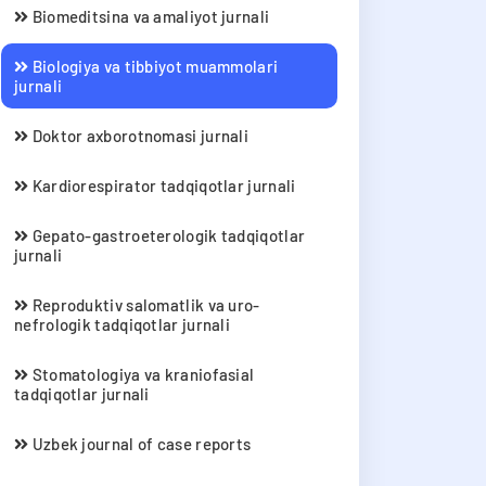
Biomeditsina va amaliyot jurnali
Biologiya va tibbiyot muammolari
jurnali
Doktor axborotnomasi jurnali
Kardiorespirator tadqiqotlar jurnali
Gepato-gastroeterologik tadqiqotlar
jurnali
Reproduktiv salomatlik va uro-
nefrologik tadqiqotlar jurnali
Stomatologiya va kraniofasial
tadqiqotlar jurnali
Uzbek journal of case reports