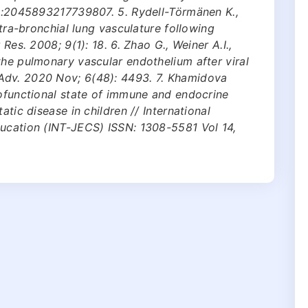
1):2045893217739807. 5. Rydell-Törmänen K.,
xtra-bronchial lung vasculature following
 Res. 2008; 9(1): 18. 6. Zhao G., Weiner A.I.,
the pulmonary vascular endothelium after viral
Adv. 2020 Nov; 6(48): 4493. 7. Khamidova
hofunctional state of immune and endocrine
atic disease in children // International
ducation (INT-JECS) ISSN: 1308-5581 Vol 14,