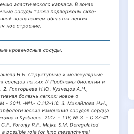
ению эластического каркаса. В зонах
очные сосуды также подвержены скле-
нной воспалением областях легких
ч-ное строение.
чные кровеносные сосуды.
лдашева Н.Б. Структурные и молекулярные
х сосудов легких // Проблемы биологии и
 2. Григорьева Н.Ю., Кузнецов А.Н.,
тивная болезнь легких: новое о
- 2011. -№1.- C.112-116. 3. Михайлова Н.Н.,
-морфологические изменения сосудов сердца
на в Кузбассе. 2017. - T.16, № 3. - С 37-41.
 C.F., Foronjy R.F., Majka S.M. Deregulated
: a possible role for lung mesenchymal