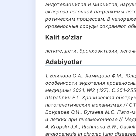
эндотелиоцитов и миоцитов, наруш
склероза легочной па-ренхимы лег
ротическим процессам. В непораже
кровеносные сосуды сохраняют обы
Kalit so'zlar
легкие, дети, бронхоэктазии, лего
Adabiyotlar
1. Блинова С.А., Хамидова Ф.М., Ю
особенности эндотелия кровеносны
медицины 2021, №2 (127). С.251-255.
Шарабрин Е.Г. Хроническая обструк
патогенетических механизмах // СТМ 
Бондарев О.И., Бугаева М.С. Пато
и легких при пневмокониозе // Медици
4. Kropski J.A., Richmond B.W., Gaskill
angiogenesis in chronic lung diseases