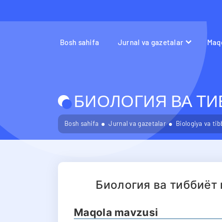
Bosh sahifa
Jurnal va gazetalar
Maqo
БИОЛОГИЯ ВА ТИБ
Bosh sahifa
Jurnal va gazetalar
Biologiya va ti
Биология ва тиббиёт
Maqola mavzusi