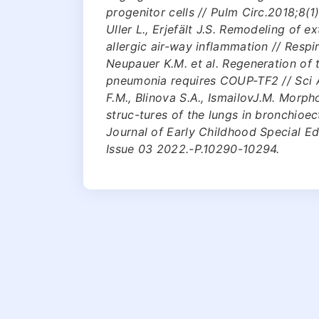
progenitor cells // Pulm Circ.2018;8(
Uller L., Erjefält J.S. Remodeling of e
allergic air-way inflammation // Respir
Neupauer K.M. et al. Regeneration of 
pneumonia requires COUP-TF2 // Sci 
F.M., Blinova S.A., IsmailovJ.M. Morp
struc-tures of the lungs in bronchioect
Journal of Early Childhood Special E
Issue 03 2022.-Р.10290-10294.