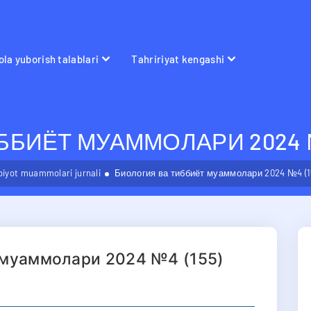
la yuborish talablari
Tahririyat kengashi
БИЁТ МУАММОЛАРИ 2024 №
bbiyot muammolari jurnali
Биология ва тиббиёт муаммолари 2024 №4 (1
 муаммолари 2024 №4 (155)