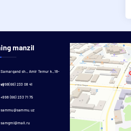
ning manzil
Samarqand sh., Amir Temur k.,18-
uy
+998(66) 233 08 41
+998 (66) 233 71 75
sammu@sammu.uz
samgmi@mail.ru