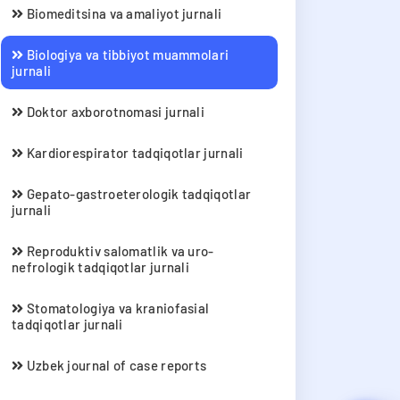
Biomeditsina va amaliyot jurnali
Biologiya va tibbiyot muammolari
jurnali
Doktor axborotnomasi jurnali
Kardiorespirator tadqiqotlar jurnali
Gepato-gastroeterologik tadqiqotlar
jurnali
Reproduktiv salomatlik va uro-
nefrologik tadqiqotlar jurnali
Stomatologiya va kraniofasial
tadqiqotlar jurnali
Uzbek journal of case reports