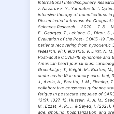
International Interdisciplinary Researc
7. Nazarov F. Y., Yarmatov S. T. Opti
intensive therapy of complications i
Disseminated Intravascular Coagulati
Sciences Research. – 2020. – Т. 8. – №
E., Georges, T., Leblanc, C., Dirou, S.,
Evaluation of the Post- COVID-19 Func
patients recovering from hypoxemic
research, 9(1), e001136. 9. Dixit, N. M.,
Post-acute COVID-19 syndrome and th
American heart journal plus: cardiolo
Greenhalgh, T., Knight, M., Buxton, M
acute covid-19 in primary care. bmj, 37
J., Azola, A., Baratta, J. M., Fleming, T
collaborative consensus guidance st
fatigue in postacute sequelae of SAR
13(9), 1027. 12. Hussein, A. A. M., Saa
M., Ezzat, A. R., ... & Sayed, I. (2021
age, smoking, hospitalization, and pr