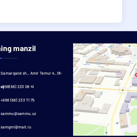
ning manzil
Samarqand sh., Amir Temur k.,18-
uy
+998(66) 233 08 41
+998 (66) 233 71 75
sammu@sammu.uz
samgmi@mail.ru