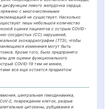
к дисфункции левого желудочка сердца.
опряжено с многочисленными
екомендаций не существует. Насколько
существует лишь небольшое количество
ксной оценке пациентов с острым COVID-
чно-сосудистых (СС) нарушений,
кальной эхокардиографии (ТТЭ), чтобы
храняющиеся изменения могут быть
томов. Кроме того, было предпринято
алы для оценки функционального
острый COVID-19 тем не менее,
нтами все еще остается предметом
евмония, центральная гемодинамика,
CoV-2, повреждение клеток, разрыв
алительные цитокины, рубцевание и