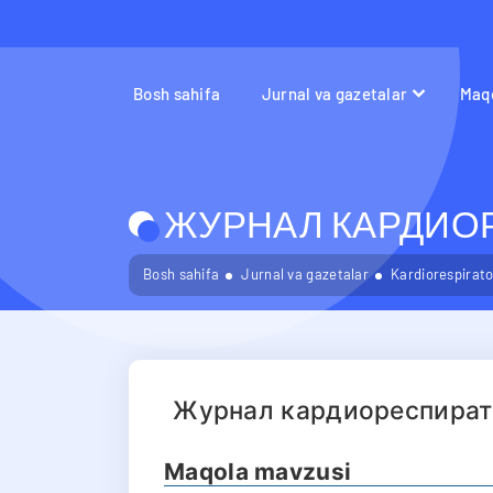
Bosh sahifa
Jurnal va gazetalar
Maqo
ЖУРНАЛ КАРДИОР
Bosh sahifa
Jurnal va gazetalar
Kardiorespirator
Журнал кардиореспират
Maqola mavzusi