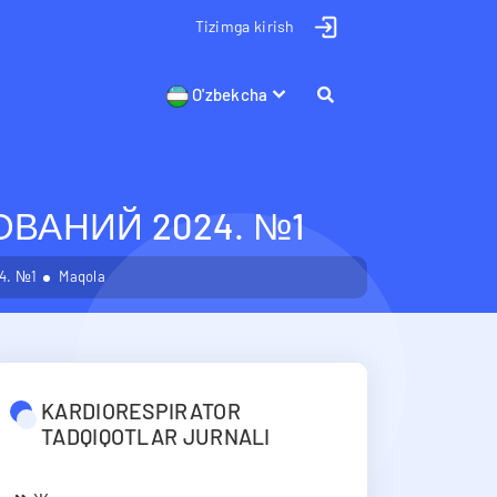
Tizimga kirish
O'zbekcha
АНИЙ 2024. №1
4. №1
Maqola
KARDIORESPIRATOR
TADQIQOTLAR JURNALI