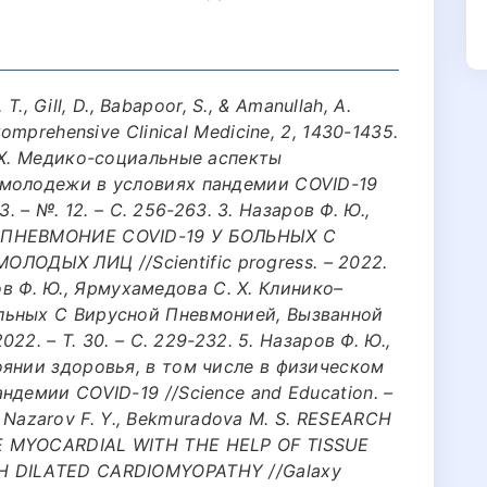
 T., Gill, D., Babapoor, S., & Amanullah, A.
omprehensive Clinical Medicine, 2, 1430-1435.
 Х. Медико-социальные аспекты
 молодежи в условиях пандемии COVID-19
 3. – №. 12. – С. 256-263. 3. Назаров Ф. Ю.,
Й ПНЕВМОНИЕ COVID-19 У БОЛЬНЫХ С
ДЫХ ЛИЦ //Scientific progress. – 2022.
аров Ф. Ю., Ярмухамедова С. Х. Клинико–
льных С Вирусной Пневмонией, Вызванной
022. – Т. 30. – С. 229-232. 5. Назаров Ф. Ю.,
оянии здоровья, в том числе в физическом
ндемии COVID-19 //Science and Education. –
 6. Nazarov F. Y., Bekmuradova M. S. RESEARCH
E MYOCARDIAL WITH THE HELP OF TISSUE
H DILATED CARDIOMYOPATHY //Galaxy