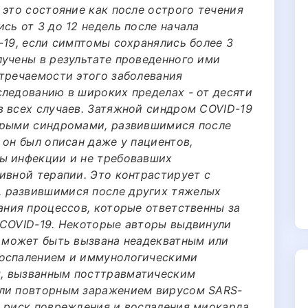
 это состояние как после острого течения
сь от 3 до 12 недель после начала
-19, если симптомы сохранялись более 3
лучены в результате проведенного ими
стречаемости этого заболевания
следованию в широких пределах - от десяти
в всех случаев. Затяжной синдром COVID-19
стрыми синдромами, развившимися после
 он был описан даже у пациентов,
ы инфекции и не требовавших
ивной терапии. Это контрастирует с
 развившимися после других тяжелых
ания процессов, которые ответственны за
 COVID-19. Некоторые авторы выдвинули
я может быть вызвана неадекватным или
воспалением и иммунологическими
, вызванным посттравматическим
или повторным заражением вирусом SARS-
ь риск повреждения и воспаления миокарда,