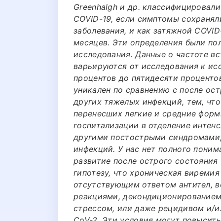
Greenhalgh и др. классифицировали
COVID-19, если симптомы сохраняли
заболевания, и как затяжной COVID
месяцев. Эти определения были по
исследования. Данные о частоте в
варьируются от исследования к ис
процентов до пятидесяти проценто
уникален по сравнению с после о
других тяжелых инфекций, тем, что
перенесших легкие и средние форм
госпитализации в отделение интенс
другими постострыми синдромами,
инфекций. У нас нет полного поним
развитие после острого состояния
гипотезу, что хроническая виреми
отсутствующим ответом антител, 
реакциями, декондиционированием
стрессом, или даже рецидивом и/
CoV-2. Эти условия могут повысит