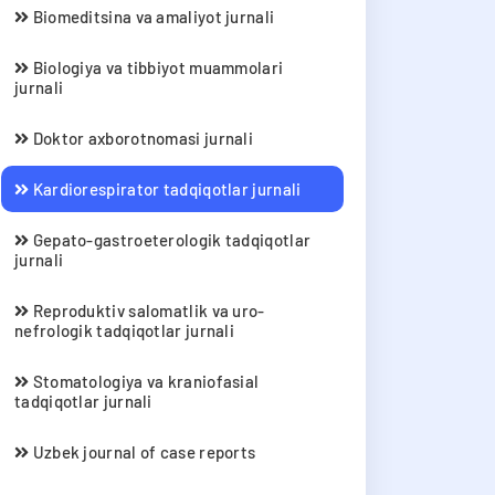
Biomeditsina va amaliyot jurnali
Biologiya va tibbiyot muammolari
jurnali
Doktor axborotnomasi jurnali
Kardiorespirator tadqiqotlar jurnali
Gepato-gastroeterologik tadqiqotlar
jurnali
Reproduktiv salomatlik va uro-
nefrologik tadqiqotlar jurnali
Stomatologiya va kraniofasial
tadqiqotlar jurnali
Uzbek journal of case reports