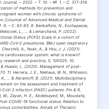
h Journal. – 2022. – Т. 10. – №. 1. – С. 317-319.
mization of methods for prevention and
n pregnant women with chronic syndrome of
on //Journal of Advanced Medical and Dental
. 9. – С. 82-85. 8. Benkalfate, N., Eschapasse,
 Melscoet, L., ... & Lemarchand, P. (2022).
tional Status (PCFS) Scale in a cohort of
 SARS-CoV-2 pneumonia. BMJ open respiratory
 Churchill, A., Nsair, A., & Hsu, J. J. (2021).
e cardiovascular system: what is known?.
gy research and practice, 5, 100025. 10.
., & Husain, L. (2020). Management of post-
0. 11. Herrera, J. E., Niehaus, W. N., Whiteson,
. K., ... & Abramoff, B. (2021). Multidisciplinary
atement on the assessment and treatment of
S‐CoV‐2 infection (PASC) patients. Pm & R,
d, M., Zayan, H. E., Abdelsayed, M., Moustafa,
). Post-COVID-19 functional status: Relation to
evious comorbidities. Annals of Thoracic