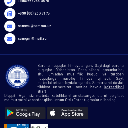
+998(66) 233 08 41
+998 (66) 233 71 75
sammu@sammu.uz
samgmi@mail.ru
Barcha huquqlar himoyalangan. Saytdagi barcha
huquqlar O'zbekiston Respublikasi qonunlariga,
shu jumladan mualliflik huquqi va turdosh
huquqlarga muvofiq himoya qilinadi. Sayt
materiallaridan foydalanganda, Samarqand davlat
tibbiyot universiteti saytiga havola
ko'rsatilishi
shart
Diqqat! Agar siz matnda xatoliklarni aniqlasangiz, ularni belgilab,
ma`muriyatni xabardor qilish uchun Ctrl+Enter tugmalarini bosing