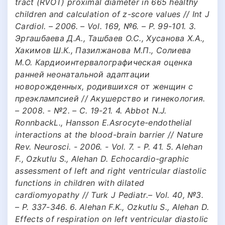
tract (RVOT) proximal diameter in 665 healthy
children and calculation of z-score values // Int J
Cardiol. – 2006. – Vol. 169, №6. – P. 99-101. 3.
Эргашбаева Д.А., Ташбаев О.С., Хусанова Х.А.,
Хакимов Ш.К., Пазилжанова М.П., Солиева
М.О. Кардиоинтервалографическая оценка
ранней неонатальной адаптации
новорожденных, родившихся от женщин с
преэклампсией // Акушерство и гинекология.
– 2008. - №2. – С. 19-21. 4. Abbot N.J.
RonnbackL., Hansson E.Asrocyte-endothelial
interactions at the blood-brain barrier // Nature
Rev. Neurosci. - 2006. - Vol. 7. - P. 41. 5. Alehan
F., Ozkutlu S., Alehan D. Echocardio-graphic
assessment of left and right ventricular diastolic
functions in children with dilated
cardiomyopathy // Turk J Pediatr.– Vol. 40, №3.
– P. 337-346. 6. Alehan F.K., Ozkutlu S., Alehan D.
Effects of respiration on left ventricular diastolic