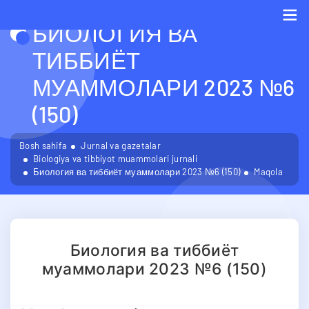
БИОЛОГИЯ ВА
Me
ТИББИЁТ
МУАММОЛАРИ 2023 №6
(150)
Bosh sahifa
Jurnal va gazetalar
Biologiya va tibbiyot muammolari jurnali
Биология ва тиббиёт муаммолари 2023 №6 (150)
Maqola
Биология ва тиббиёт
муаммолари 2023 №6 (150)