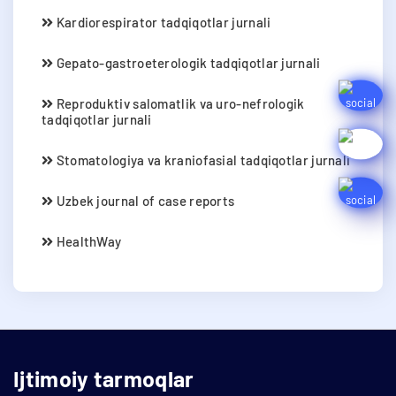
Kardiorespirator tadqiqotlar jurnali
Gepato-gastroeterologik tadqiqotlar jurnali
Reproduktiv salomatlik va uro-nefrologik
tadqiqotlar jurnali
Stomatologiya va kraniofasial tadqiqotlar jurnali
Uzbek journal of case reports
HealthWay
Ijtimoiy tarmoqlar