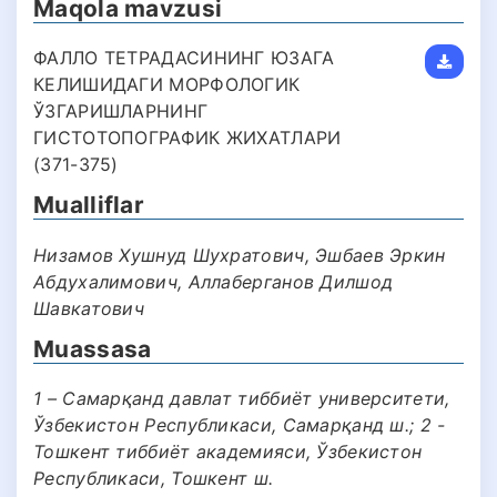
Maqola mavzusi
ФАЛЛО ТЕТРАДАСИНИНГ ЮЗАГА
КЕЛИШИДАГИ МОРФОЛОГИК
ЎЗГАРИШЛАРНИНГ
ГИСТОТОПОГРАФИК ЖИХАТЛАРИ
(371-375)
Mualliflar
Низамов Хушнуд Шухратович, Эшбаев Эркин
Абдухалимович, Аллаберганов Дилшод
Шавкатович
Muassasa
1 – Самарқанд давлат тиббиёт университети,
Ўзбекистон Республикаси, Самарқанд ш.; 2 -
Тошкент тиббиёт академияси, Ўзбекистон
Республикаси, Тошкент ш.