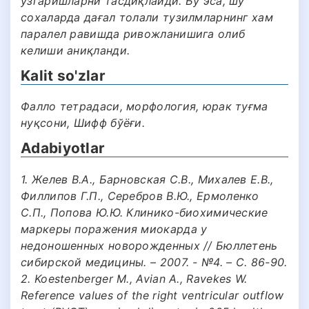
ўзгаришларни тасдиқлайди. Бу эса, шу
сохаларда дағал толали тузилмларнинг хам
паралел равишда ривожланишига олиб
келиши аниқланди.
Kalit so'zlar
Фалло тетрадаси, морфология, юрак туғма
нуқсони, Шифф бўёғи.
Adabiyotlar
1. Желев В.А., Барновская С.В., Михалев Е.В.,
Филлипов Г.П., Серебров В.Ю., Ермоленко
С.П., Попова Ю.Ю. Клинико-биохимические
маркеры поражения миокарда у
недоношенных новорожденных // Бюллетень
сибирской медицины. – 2007. - №4. – С. 86-90.
2. Koestenberger M., Avian A., Ravekes W.
Reference values of the right ventricular outflow