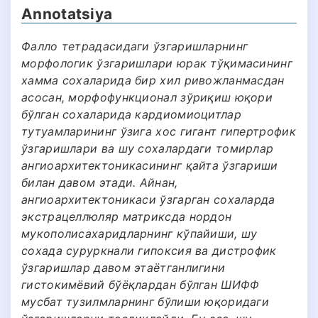
Annotatsiya
Фалло тетрадасидаги ўзгаришларнинг
морфологик ўзгаришлари юрак тўқимасининг
хамма сохаларида бир хил ривожланмасдан
асосан, морфофункционал зўриқиш юқори
бўлган сохаларида кардиомиоцитлар
тутуамларининг ўзига хос гигант гипертрофик
ўзгаришлари ва шу сохалардаги томирлар
ангиоархитектоникасининг қайта ўзгариши
билан давом этади. Айнан,
ангиоархитектоникаси ўзгарган сохаларда
экстрацеллюляр матриксда нордон
мукополисахаридларнинг кўпайиши, шу
сохада суруркнали гипоксия ва дистрофик
ўзгаришлар давом этаётганлигини
гистокимёвий бўёқлардан бўлган ШИФФ
мусбат тузилмларнинг бўлиши юқоридаги