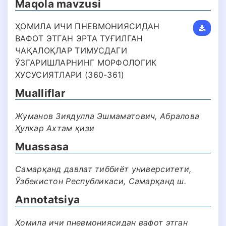
Maqola mavzusi
ҲОМИЛА ИЧИ ПНЕВМОНИЯСИДАН
ВАФОТ ЭТГАН ЭРТА ТУҒИЛГАН
ЧАҚАЛОҚЛАР ТИМУСДАГИ
ЎЗГАРИШЛАРНИНГ МОРФОЛОГИК
ХУСУСИЯТЛАРИ (360-361)
Mualliflar
Жуманов Зиядулла Эшмаматович, Абралова
Ҳулкар Ахтам қизи
Muassasa
Самарқанд давлат тиббиёт университети,
Ўзбекистон Республикаси, Самарқанд ш.
Annotatsiya
Ҳомила ичи пневмониясидан вафот этган