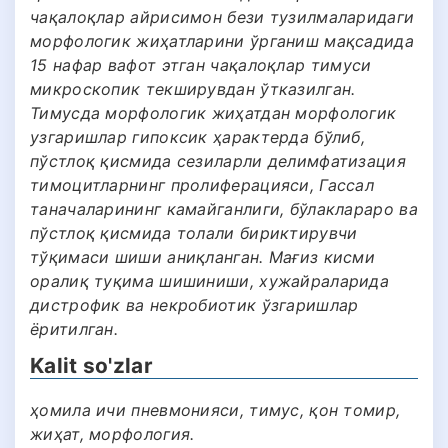
чақалоқлар айрисимон бези тузилмаларидаги
морфологик жиҳатларини ўрганиш мақсадида
15 нафар вафот этган чақалоқлар тимуси
микроскопик текширувдан ўтказилган.
Тимусда морфологик жиҳатдан морфологик
узгаришлар гипоксик ҳарактерда бўлиб,
пўстлоқ қисмида сезиларли делимфатизация
тимоцитларнинг пролиферацияси, Гассал
таначаларининг камайганлиги, бўлаклараро ва
пўстлоқ қисмида толали бириктирувчи
тўқимаси шиши аниқланган. Мағиз кисми
оралиқ туқима шишиниши, хужайраларида
дистрофик ва некробиотик ўзгаришлар
ёритилган.
Kalit so'zlar
ҳомила ичи пневмонияси, тимус, қон томир,
жиҳат, морфология.