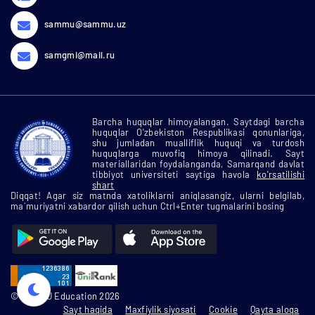
sammu@sammu.uz
samgmi@mail.ru
Barcha huquqlar himoyalangan. Saytdagi barcha
huquqlar O'zbekiston Respublikasi qonunlariga,
shu jumladan mualliflik huquqi va turdosh
huquqlarga muvofiq himoya qilinadi. Sayt
materiallaridan foydalanganda, Samarqand davlat
tibbiyot universiteti saytiga havola
ko'rsatilishi
shart
Diqqat! Agar siz matnda xatoliklarni aniqlasangiz, ularni belgilab,
ma`muriyatni xabardor qilish uchun Ctrl+Enter tugmalarini bosing
© SamMU Education 2026
Sayt haqida
Maxfiylik siyosati
Cookie
Qayta aloqa