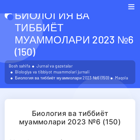
БИОЛОГИЯ ВА
Me
ТИББИЁТ
МУАММОЛАРИ 2023 №6
(150)
Bosh sahifa
Jurnal va gazetalar
Biologiya va tibbiyot muammolari jurnali
Биология ва тиббиёт муаммолари 2023 №6 (150)
Maqola
Биология ва тиббиёт
муаммолари 2023 №6 (150)