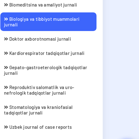
Biomeditsina va amaliyot jurnali
Biologiya va tibbiyot muammolari
jurnali
Doktor axborotnomasi jurnali
Kardiorespirator tadqiqotlar jurnali
Gepato-gastroeterologik tadqiqotlar
jurnali
Reproduktiv salomatlik va uro-
nefrologik tadqiqotlar jurnali
Stomatologiya va kraniofasial
tadqiqotlar jurnali
Uzbek journal of case reports