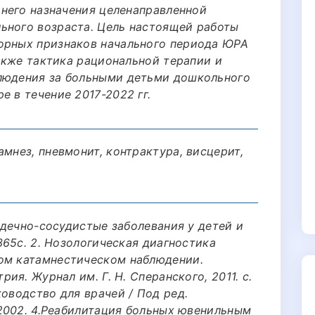
зднего назначения целенаправленной
ьного возраста. Цель настоящей работы
орных признаков начального периода ЮРА
также тактика рациональной терапии и
блюдения за больными детьми дошкольного
е в течение 2017-2022 гг.
амнез, пневмонит, контрактура, висцерит,
ердечно-сосудистые заболевания у детей и
 365с. 2. Нозологическая диагностика
ом катамнестическом наблюдении.
рия. Журнал им. Г. Н. Сперанского, 2011. с.
ководство для врачей / Под ред.
, 2002. 4.Реабилитация больных ювенильным