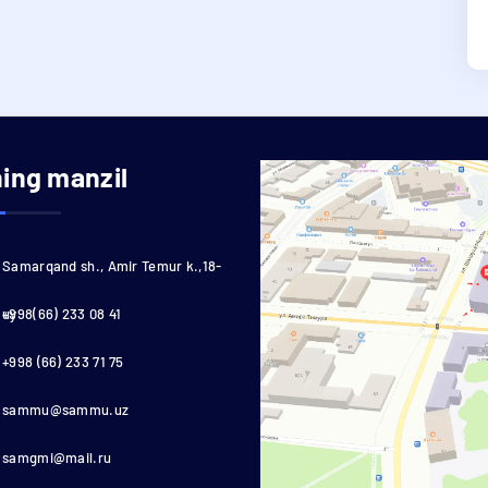
ning manzil
Samarqand sh., Amir Temur k.,18-
uy
+998(66) 233 08 41
+998 (66) 233 71 75
sammu@sammu.uz
samgmi@mail.ru