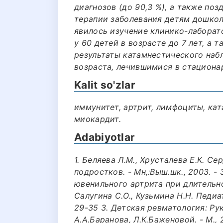
диагнозов (до 90,3 %), а также по
терапии заболевания детям дошкол
явилось изучение клинико-лаборат
у 60 детей в возрасте до 7 лет, а 
результаты катамнестического на
возраста, лечившимися в стационар
Kalit so'zlar
иммунитет, артрит, лимфоциты, кат
миокардит.
Adabiyotlar
1. Беляева Л.М., Хрусталева Е.К. С
подростков. - Мн,:Выш.шк., 2003. -
ювенильного артрита при длительн
Салугина С.О., Кузьмина Н.Н. Педиат
29-35 3. Детская ревматология: Ру
А.А.Баранова, Л.К.Баженовой. - М.