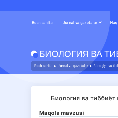
Bosh sahifa
Jurnal va gazetalar
Maqo
БИОЛОГИЯ ВА ТИБ
Bosh sahifa
Jurnal va gazetalar
Biologiya va ti
Биология ва тиббиёт
Maqola mavzusi