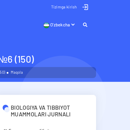
Tizimga kirish
O'zbekcha
 (150)
50)
Maqola
BIOLOGIYA VA TIBBIYOT
MUAMMOLARI JURNALI