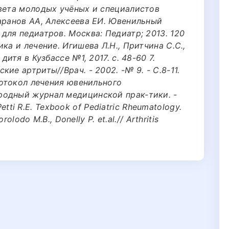
овета молодых учёных и специалистов
Баранов АА, Алексеева ЕИ. Ювенильный
для педиатров. Москва: Педиатр; 2013. 120
ка и лечение. Игишева Л.Н., Притчина С.С.,
дитя в Кузбассе №1, 2017. с. 48-60 7.
ие артриты//Врач. - 2002. -№ 9. - С.8-11.
Протокол лечения ювенильного
родный журнал медицинской прак-тики. -
 Petti R.E. Texbook of Pediatric Rheumatology.
rolodo M.B., Donelly P. et.al.// Arthritis