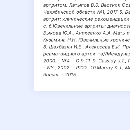
артритом. Латыпов В.Э. Вестник С
Челябинской области №1, 2017 5. 
артрит: клинические рекомендации 
с. 6.Ювенильные артриты: диагности
Быкова Ю.А., Аникеенко А.А. Мать и 
Кузьмина Н.Н. Ювенильные хроническ
8. Шахбазян И.Е., Алексеева Е.И. 
ревматоидного артри-та//Междуна
2000. - №4. - С.9-11. 9. Cassidy J.T.,
- NY., 2002. - P222. 10.Marray K.J., Mo
Rheum. - 2015.