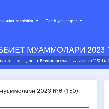
la yuborish talablari
Tahririyat kengashi
БИЁТ МУАММОЛАРИ 2023 №6
bbiyot muammolari jurnali
Биология ва тиббиёт муаммолари 2023 №6 (1
 муаммолари 2023 №6 (150)