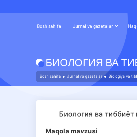
Bosh sahifa
Jurnal va gazetalar
Maqo
БИОЛОГИЯ ВА ТИБ
Bosh sahifa
Jurnal va gazetalar
Biologiya va ti
Биология ва тиббиёт
Maqola mavzusi