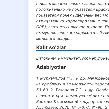
показатели клеточного звена адап
положительно на показатели красн
показатели почек (удельный вес мо
отрицательно коррелировали с пок
СРБ), азотистых шлаков в крови. 
иммунологические параметры были
мочевого осадка.
Kalit so'zlar
цитокины, иммунитет, гломерулоне
Adabiyotlar
1. Муркамилов И.Т., и др. Мембран
на проблему и возможности терапии
53-60. 2. Тихонова Т.С., и др. Ос
вязкости при гломерулонефрите с 
Вестник Кыргызской государственн
Ахунбаева. 2020. № 5-6. С. 81-90. 3