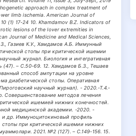
l Research. Volume 11, Issue 3, July-Sept, 2019
thogenetic approach in complex treatment of
lower limb ischemia. American Journal of
10 (1) 17-24 10. Khamdamov B.Z. Indicators of
otic lesions of the lover extremities in
ican Journal of Medicine and Medical Sciences,
.З., Газиев К.У., Хамдамов А.Б. Иммунный
етической стопы при критической ишемии
научный журнал. Биология и интегративная
(47). – С.50-69. 12. Хамдамов Б.З., Тешаев
ованный способ ампутации на уровне
ома диабетической стопы. Оперативная
Пироговский научный журнал). - 2020.-Т.4.-
 др. Совершенствование методов лечения
критической ишемией нижних конечностей.
нной медицинской академии. -2020. -
.З., и др. Иммуноцитокиновый профиль
 стопы при критической ишемии нижних
уаммолари. 2021. №2 (127). – С.149-156. 15.