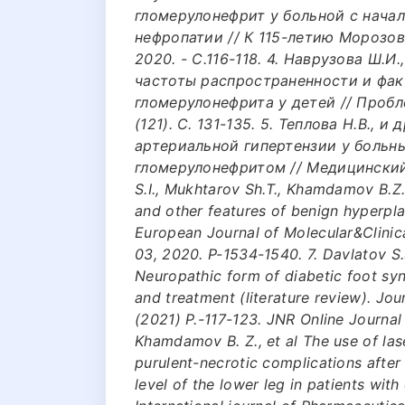
гломерулонефрит у больной с нач
нефропатии // К 115-летию Морозов
2020. - С.116-118. 4. Наврузова Ш.И
частоты распространенности и фа
гломерулонефрита у детей // Проб
(121). С. 131-135. 5. Теплова Н.В.,
артериальной гипертензии у больн
гломерулонефритом // Медицинский ал
S.I., Mukhtarov Sh.T., Khamdamov B.Z
and other features of benign hyperplas
European Journal of Molecular&Clinic
03, 2020. P-1534-1540. 7. Davlatov S
Neuropathic form of diabetic foot syn
and treatment (literature review). Jou
(2021) P.-117-123. JNR Online Journa
Khamdamov B. Z., et al The use of la
purulent-necrotic complications after
level of the lower leg in patients wit