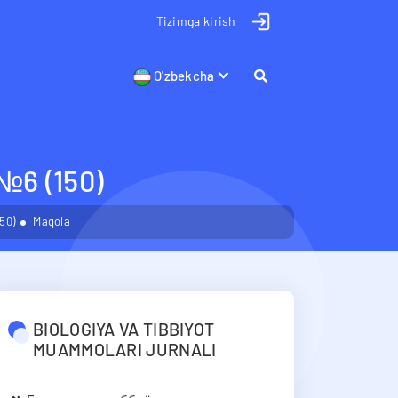
Tizimga kirish
O'zbekcha
 (150)
50)
Maqola
BIOLOGIYA VA TIBBIYOT
MUAMMOLARI JURNALI