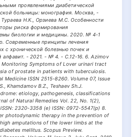
альными проявлениями диабетической
ской больницы: монография. Москва, -
., Тураева Н.К., Орзиева М.С. Особенности
кторы риска формирования
лемы биологии и медицины. 2020. № 4-1
 и др. Современные принципы лечения
ых с хронической болезнью почек и
фавит. - 2021. - № 4. - С.12-16. 6. Azimov
. Monitoring Symptoms of Lover urinari tract
ia of prostate in patients with tubercuiosis.
al Medicine ISSN 2515-8260. Volume 07, Issue
.S., Khamdamov B.Z., Teshaev Sh.J.
drome: etiology, pathogenesis, classifications
rnal of Natural Remedies Vol. 22, No. 1(2),
l ISSN: 2320-3358 (e) ISSN: 0972-5547(p) 8.
ser photodynamic therapy in the prevention of
 high amputations of the lower limbs at the
h diabetes mellitus. Scopus Preview.