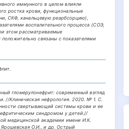
тивного иммунного в целом влияли
ого ростка крови, функциональные
чи, СКФ, канальцевую реарбсорцию),
азателями воспалительного процесса (СОЭ,
При этом рассматриваемые
 положительно связаны с показателями
фпит.
озный гломерулонефрит: современный взгляд
. //Клиническая нефрология. 2020. № 1. С.
обенности свертывающей системы крови и ее
нефритическим синдромом у детей.//
ой медицинской академии имени И.К.
. Ярошевская О.И., и др. Острый