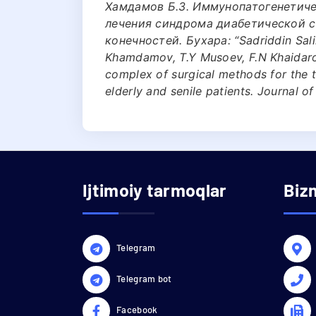
Хамдамов Б.З. Иммунопатогенетич
лечения синдрома диабетической 
конечностей. Бухара: “Sadriddin Sali
Khamdamov, T.Y Musoev, F.N Khaidarov
complex of surgical methods for the t
elderly and senile patients. Journal o
Ijtimoiy tarmoqlar
Biz
Telegram
Telegram bot
Facebook