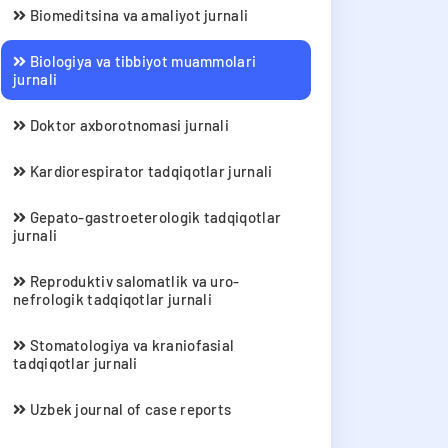
Biomeditsina va amaliyot jurnali
Biologiya va tibbiyot muammolari
jurnali
Doktor axborotnomasi jurnali
Kardiorespirator tadqiqotlar jurnali
Gepato-gastroeterologik tadqiqotlar
jurnali
Reproduktiv salomatlik va uro-
nefrologik tadqiqotlar jurnali
Stomatologiya va kraniofasial
tadqiqotlar jurnali
Uzbek journal of case reports