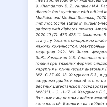
International journal of Pharmaceutica
9. Khamdamov B. Z., Nuraliev N.A. Pa
diabetic foot syndrome with critical 
Medicine and Medical Sciences, 2020 
immunocitocine status in purulent-necr
patients with diabetes mellitus. Amer
2020 10 (7): 473-478 11. Хамдамов Б
статус у больных синдромом диаб
нижних конечностой. Электронный 
медицина. 2021. №1. Январь-февраль 
Ш.Ж., Хамдамов И.Б. Усовершенств
голени при тяжёлых формах синдр
хирургия и клиническая анатомия (
№2.-С.37-40. 13. Хамдамов Б.З., и
синдрома диабетической стопы с 
Вестник Дагестанской государстве
№2(35). - С. 11-17. 14. Хамдамов Б
больных синдромом диабетической
конечностей. Биология ва тиббиёт м