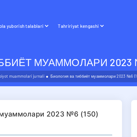
la yuborish talablari
Tahririyat kengashi
БИЁТ МУАММОЛАРИ 2023 №6
bbiyot muammolari jurnali
Биология ва тиббиёт муаммолари 2023 №6 (1
 муаммолари 2023 №6 (150)