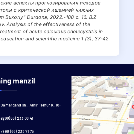
еские аспекты прогнозирования исходов
стопы с критической ишемией нижних
m Buxoriy” Durdona, 2022.-188 c. 16. B.Z
. Аnalysis of the effectiveness of the
reatment of acute calculous cholecystitis in
f education and scientific medicine 1 (3), 37-42
ning manzil
Samarqand sh., Amir Temur k.,18-
uy
+998(66) 233 08 41
+998 (66) 233 71 75