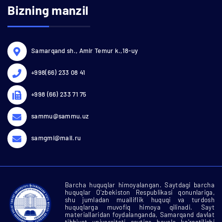
Bizning manzil
Samarqand sh., Amir Temur k.,18-uy
+998(66) 233 08 41
+998 (66) 233 71 75
sammu@sammu.uz
samgmi@mail.ru
Barcha huquqlar himoyalangan. Saytdagi barcha
huquqlar O'zbekiston Respublikasi qonunlariga,
shu jumladan mualliflik huquqi va turdosh
huquqlarga muvofiq himoya qilinadi. Sayt
materiallaridan foydalanganda, Samarqand davlat
tibbiyot universiteti saytiga havola
ko'rsatilishi