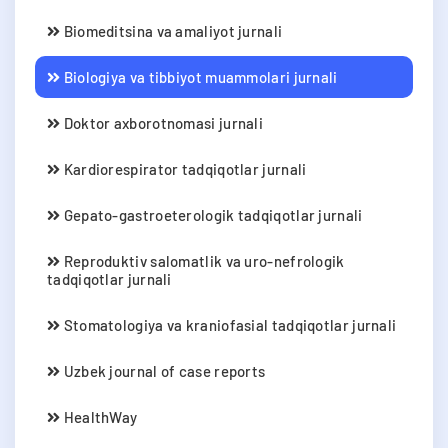
Biomeditsina va amaliyot jurnali
Biologiya va tibbiyot muammolari jurnali
Doktor axborotnomasi jurnali
Kardiorespirator tadqiqotlar jurnali
Gepato-gastroeterologik tadqiqotlar jurnali
Reproduktiv salomatlik va uro-nefrologik
tadqiqotlar jurnali
Stomatologiya va kraniofasial tadqiqotlar jurnali
Uzbek journal of case reports
HealthWay