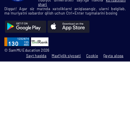
shart
Diqqat! Agar siz matnda xatoliklarni aniqlasangiz, ularni belgilab,
ma`muriyatni xabardor qilish uchun Ctrl+Enter tugmalarini bosing
© SamMU Education 2026
Sayt haqida
Maxfiylik siyosati
Cookie
Qayta aloqa