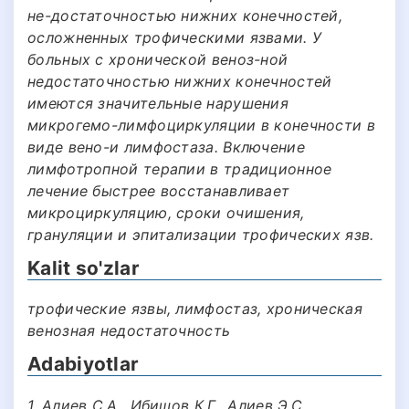
не-достаточностью нижних конечностей,
осложненных трофическими язвами. У
больных с хронической веноз-ной
недостаточностью нижних конечностей
имеются значительные нарушения
микрогемо-лимфоциркуляции в конечности в
виде вено-и лимфостаза. Включение
лимфотропной терапии в традиционное
лечение быстрее восстанавливает
микроциркуляцию, сроки очишения,
грануляции и эпитализации трофических язв.
Kalit so'zlar
трофические язвы, лимфостаз, хроническая
венозная недостаточность
Adabiyotlar
1. Алиев С.А., Ибишов К.Г., Алиев Э.С.