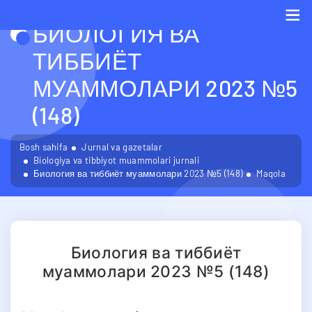
БИОЛОГИЯ ВА
Me
ТИББИЁТ
МУАММОЛАРИ 2023 №5
(148)
Bosh sahifa
Jurnal va gazetalar
Biologiya va tibbiyot muammolari jurnali
Биология ва тиббиёт муаммолари 2023 №5 (148)
Maqola
Биология ва тиббиёт
муаммолари 2023 №5 (148)