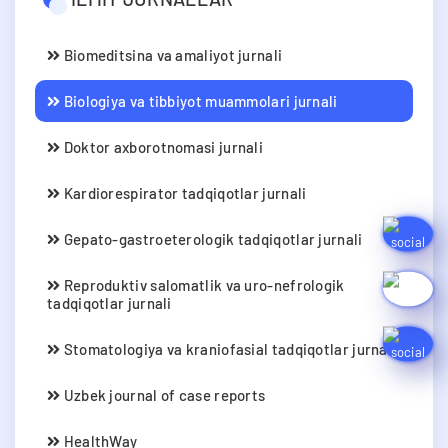
Biomeditsina va amaliyot jurnali
Biologiya va tibbiyot muammolari jurnali
Doktor axborotnomasi jurnali
Kardiorespirator tadqiqotlar jurnali
Gepato-gastroeterologik tadqiqotlar jurnali
Reproduktiv salomatlik va uro-nefrologik
tadqiqotlar jurnali
Stomatologiya va kraniofasial tadqiqotlar jurnali
Uzbek journal of case reports
HealthWay