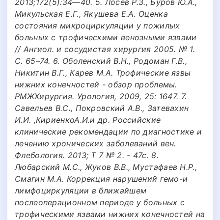
2013;172(5):34—40. 5. Лосев Р.З., Буров Ю.А.,
Микульская Е.Г., Якушева Е.А. Оценка
состояния микроциркуляции у пожилых
больных с трофическими венозными язвами
// Ангиол. и сосудистая хирургия 2005. № 1.
С. 65–74. 6. Оболенский В.Н., Родоман Г.В.,
Никитин В.Г., Карев М.А. Трофические язвы
нижних конечностей - обзор проблемы.
РМЖХирургия. Урология, 2009, 25: 1647. 7.
Савельев В.С., Покровский А.В., Затевахин
И.И. ,КириенкоА.И.и др. Российские
клинические рекомендации по диагностике и
лечению хронических заболеваний вен.
Флебология. 2013; Т 7 № 2. - 47с. 8.
Любарский М.С., Жуков В.В., Мустафаев Н.Р.,
Смагин М.А. Коррекция нарушений гемо-и
лимфоциркуляции в ближайшем
послеоперационном периоде у больных с
трофическими язвами нижних конечностей на