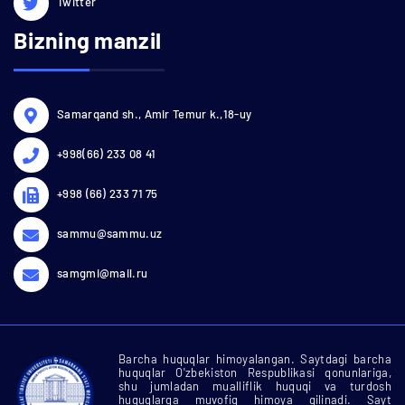
Twitter
Bizning manzil
Samarqand sh., Amir Temur k.,18-uy
+998(66) 233 08 41
+998 (66) 233 71 75
sammu@sammu.uz
samgmi@mail.ru
Barcha huquqlar himoyalangan. Saytdagi barcha
huquqlar O'zbekiston Respublikasi qonunlariga,
shu jumladan mualliflik huquqi va turdosh
huquqlarga muvofiq himoya qilinadi. Sayt