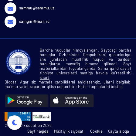
sammu@sammu.uz
samgmi@mail.ru
Barcha huquqlar himoyalangan. Saytdagi barcha
huquqlar O'zbekiston Respublikasi qonunlariga,
shu jumladan mualliflik huquqi va turdosh
huquqlarga muvofiq himoya qilinadi. Sayt
materiallaridan foydalanganda, Samarqand davlat
tibbiyot universiteti saytiga havola
ko'rsatilishi
shart
Diqqat! Agar siz matnda xatoliklarni aniqlasangiz, ularni belgilab,
ma`muriyatni xabardor qilish uchun Ctrl+Enter tugmalarini bosing
© SamMU Education 2026
Sayt haqida
Maxfiylik siyosati
Cookie
Qayta aloqa