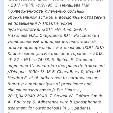
- 2017. -16(1). -с.91-95. 3. Ненашева Н.М.
Приверженность к лечению больных
бронхиальной астмой и возможные стратегии
ее повышения // Практическая
пульмонология. -2014. -№ 4. -с. 2–9. 4.
Николаев Н.А., Скирденко Ю.П. Российский
универсальный опросник количественной
оценки приверженности к лечению (КОП 25)//
Клиническая фармакология и терапия. - 2018.
-Т. 27. - №1. -с.74-78. 5. Binhas E. Comment
augmenter l`acceptation des plans de traitement
//Dialgue, 1999; 13-15 6. Chowdhury R, Khan H,
Heydon E, et al. Adherence to cardiovascular
therapy: a metaanalysis of prevalence and
clinical consequences // Eur Heart J.,
2013;34:2940-2948. 7. Cowell W., Fulford-Smith
A., Poultney S. Adherence with bisphosphonate
treatment for osteoporosis in UK patients.