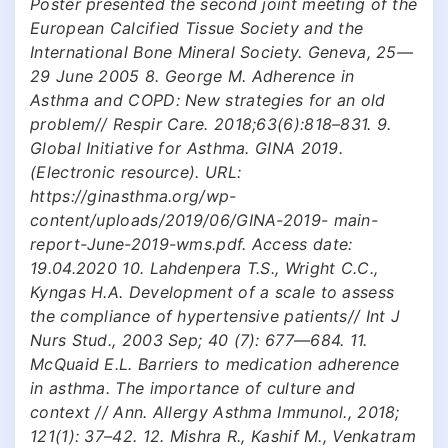
Poster presented the second joint meeting of the
European Calcified Tissue Society and the
International Bone Mineral Society. Geneva, 25—
29 June 2005 8. George M. Adherence in
Asthma and COPD: New strategies for an old
problem// Respir Care. 2018;63(6):818–831. 9.
Global Initiative for Asthma. GINA 2019.
(Electronic resource). URL:
https://ginasthma.org/wp-
content/uploads/2019/06/GINA-2019- main-
report-June-2019-wms.pdf. Access date:
19.04.2020 10. Lahdenpera T.S., Wright C.C.,
Kyngas H.A. Development of a scale to assess
the compliance of hypertensive patients// Int J
Nurs Stud., 2003 Sep; 40 (7): 677—684. 11.
McQuaid E.L. Barriers to medication adherence
in asthma. The importance of culture and
context // Ann. Allergy Asthma Immunol., 2018;
121(1): 37–42. 12. Mishra R., Kashif M., Venkatram