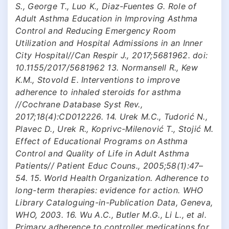
S., George T., Luo K., Diaz-Fuentes G. Role of
Adult Asthma Education in Improving Asthma
Control and Reducing Emergency Room
Utilization and Hospital Admissions in an Inner
City Hospital//Can Respir J., 2017;5681962. doi:
10.1155/2017/5681962 13. Normansell R., Kew
K.M., Stovold E. Interventions to improve
adherence to inhaled steroids for asthma
//Cochrane Database Syst Rev.,
2017;18(4):CD012226. 14. Urek M.C., Tudorić N.,
Plavec D., Urek R., Koprivc-Milenović T., Stojić M.
Effect of Educational Programs on Asthma
Control and Quality of Life in Adult Asthma
Patients// Patient Educ Couns., 2005;58(1):47–
54. 15. World Health Organization. Adherence to
long-term therapies: evidence for action. WHO
Library Cataloguing-in-Publication Data, Geneva,
WHO, 2003. 16. Wu A.C., Butler M.G., Li L., et al.
Primary adherence to controller medications for