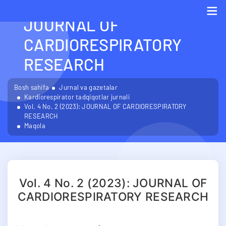
VOL. 4 NO. 2 (2023):
JOURNAL OF
Me
CARDIORESPIRATORY
RESEARCH
Bosh sahifa
Jurnal va gazetalar
Kardiorespirator tadqiqotlar jurnali
Vol. 4 No. 2 (2023): JOURNAL OF CARDIORESPIRATORY
RESEARCH
Maqola
Vol. 4 No. 2 (2023): JOURNAL OF
CARDIORESPIRATORY RESEARCH