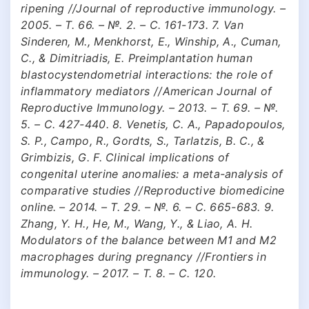
ripening //Journal of reproductive immunology. –
2005. – Т. 66. – №. 2. – С. 161-173. 7. Van
Sinderen, M., Menkhorst, E., Winship, A., Cuman,
C., & Dimitriadis, E. Preimplantation human
blastocystendometrial interactions: the role of
inflammatory mediators //American Journal of
Reproductive Immunology. – 2013. – Т. 69. – №.
5. – С. 427-440. 8. Venetis, C. A., Papadopoulos,
S. P., Campo, R., Gordts, S., Tarlatzis, B. C., &
Grimbizis, G. F. Clinical implications of
congenital uterine anomalies: a meta-analysis of
comparative studies //Reproductive biomedicine
online. – 2014. – Т. 29. – №. 6. – С. 665-683. 9.
Zhang, Y. H., He, M., Wang, Y., & Liao, A. H.
Modulators of the balance between M1 and M2
macrophages during pregnancy //Frontiers in
immunology. – 2017. – Т. 8. – С. 120.