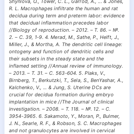
Shynlova, O., Tower, C. L., Garrod, A., ... & Jones,
R. L. Macrophages infiltrate the human and rat
decidua during term and preterm labor: evidence
that decidual inflammation precedes labor
//Biology of reproduction. – 2012. – Т. 86. – №.
2. – С. 39, 1-9. 4. Merad, M., Sathe, P., Helft, J.,
Miller, J., & Mortha, A. The dendritic cell lineage:
ontogeny and function of dendritic cells and
their subsets in the steady state and the
inflamed setting //Annual review of immunology.
– 2013. – Т. 31. – С. 563-604. 5. Plaks, V.,
Birnberg, T., Berkutzki, T., Sela, S., BenYashar, A.,
Kalchenko, V., ... & Jung, S. Uterine DCs are
crucial for decidua formation during embryo
implantation in mice //The Journal of clinical
investigation. – 2008. – Т. 118. – №. 12. – С.
3954-3965. 6. Sakamoto, Y., Moran, P., Bulmer,
J. N., Searle, R. F., & Robson, S. C. Macrophages
and not granulocytes are involved in cervical