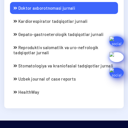
Doktor axborotnomasi jurnali
Kardiorespirator tadqiqotlar jurnali
Gepato-gastroeterologik tadqiqotlar jurnali
Reproduktiv salomatlik va uro-nefrologik
tadqiqotlar jurnali
Stomatologiya va kraniofasial tadqiqotlar jurnali
Uzbek journal of case reports
HealthWay