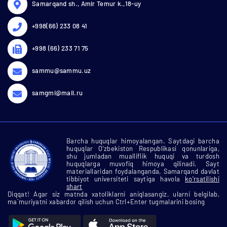
Samarqand sh., Amir Temur k.,18-uy
+998(66) 233 08 41
+998 (66) 233 71 75
sammu@sammu.uz
samgmi@mail.ru
Barcha huquqlar himoyalangan. Saytdagi barcha
huquqlar O'zbekiston Respublikasi qonunlariga,
shu jumladan mualliflik huquqi va turdosh
huquqlarga muvofiq himoya qilinadi. Sayt
materiallaridan foydalanganda, Samarqand davlat
tibbiyot universiteti saytiga havola
ko'rsatilishi
shart
Diqqat! Agar siz matnda xatoliklarni aniqlasangiz, ularni belgilab,
ma`muriyatni xabardor qilish uchun Ctrl+Enter tugmalarini bosing