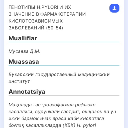
ГЕНОТИПЫ H.PYLORI И ИХ
ЗНАЧЕНИЕ В ФАРМАКОТЕРАПИИ
КИСЛОТОЗАВИСИМЫХ
ЗАБОЛЕВАНИЙ (50-54)
Mualliflar
Мусаева Д.М.
Muassasa
Бухарский государственный медицинский
институт
Annotatsiya
Мақолада гастроэзофагиал рефлюкс
касаллиги, сурункали гастрит, ошқозон ва ўн
икки бармоқ ичак яраси каби кислотага
боғлиқ касалликларда (КБК) H. pylori