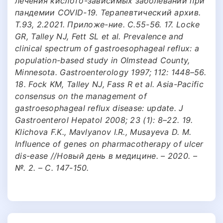
лечения кислото-зависимых заболеваний при
пандемии COVID-19. Терапевтический архив.
Т.93, 2.2021. Приложе-ние. С.55-56. 17. Locke
GR, Talley NJ, Fett SL et al. Prevalence and
clinical spectrum of gastroesophageal reflux: a
population-based study in Olmstead County,
Minnesota. Gastroenterology 1997; 112: 1448–56.
18. Fock KM, Talley NJ, Fass R et al. Asia-Pacific
consensus on the management of
gastroesophageal reflux disease: update. J
Gastroenterol Hepatol 2008; 23 (1): 8–22. 19.
Klichova F.K., Маvlyanov I.R., Мusayeva D. М.
Influence of genes on pharmacotherapy of ulcer
dis-ease //Новый день в медицине. – 2020. –
№. 2. – С. 147-150.