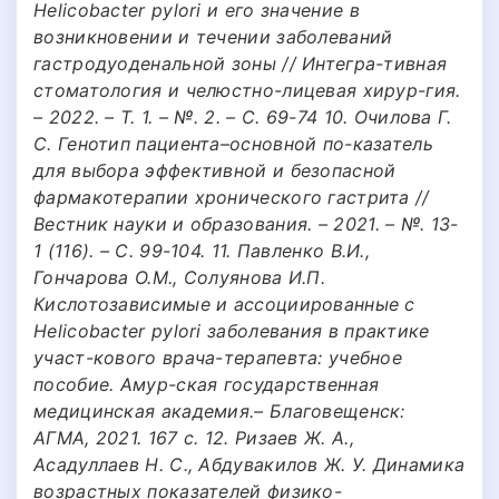
Helicobacter pylori и его значение в
возникновении и течении заболеваний
гастродуоденальной зоны // Интегра-тивная
стоматология и челюстно-лицевая хирур-гия.
– 2022. – Т. 1. – №. 2. – С. 69-74 10. Очилова Г.
С. Генотип пациента–основной по-казатель
для выбора эффективной и безопасной
фармакотерапии хронического гастрита //
Вестник науки и образования. – 2021. – №. 13-
1 (116). – С. 99-104. 11. Павленко В.И.,
Гончарова О.М., Солуянова И.П.
Кислотозависимые и ассоциированные с
Нelicobacter pylori заболевания в практике
участ-кового врача-терапевта: учебное
пособие. Амур-ская государственная
медицинская академия.– Благовещенск:
АГМА, 2021. 167 с. 12. Ризаев Ж. А.,
Асадуллаев Н. С., Абдувакилов Ж. У. Динамика
возрастных показателей физико-