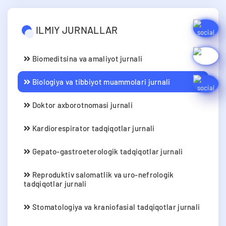
ILMIY JURNALLAR
Biomeditsina va amaliyot jurnali
Biologiya va tibbiyot muammolari jurnali
Doktor axborotnomasi jurnali
Kardiorespirator tadqiqotlar jurnali
Gepato-gastroeterologik tadqiqotlar jurnali
Reproduktiv salomatlik va uro-nefrologik
tadqiqotlar jurnali
Stomatologiya va kraniofasial tadqiqotlar jurnali