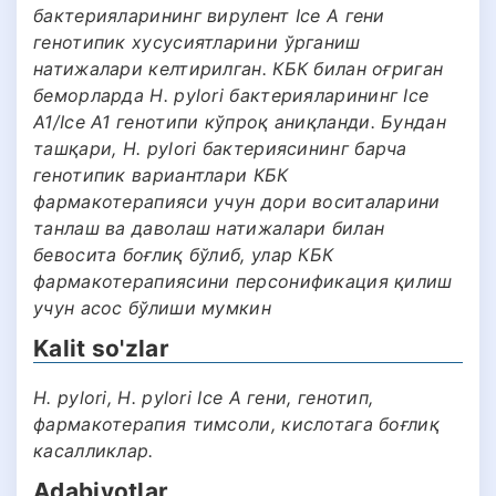
бактерияларининг вирулент Ice A гени
генотипик хусусиятларини ўрганиш
натижалари келтирилган. КБК билан оғриган
беморларда H. pylori бактерияларининг Ice
A1/Ice A1 генотипи кўпроқ аниқланди. Бундан
ташқари, H. pylori бактериясининг барча
генотипик вариантлари КБК
фармакотерапияси учун дори воситаларини
танлаш ва даволаш натижалари билан
бевосита боғлиқ бўлиб, улар КБК
фармакотерапиясини персонификация қилиш
учун асос бўлиши мумкин
Kalit so'zlar
H. pylori, H. pylori Ice A гени, генотип,
фармакотерапия тимсоли, кислотага боғлиқ
касалликлар.
Adabiyotlar