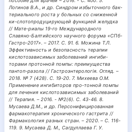
пособие для врачей – 2016. - С. 400. 5.
Логинов В.А., и др. Синдром избыточного бак-
териального роста у больных со сниженной
ки-слотопродуцирующей функцией желудка
// Мате-риалы 19-го Международного
Славяно-Балтийского научного форума «СПб-
Гастро-2017». – 2017. С. 91. 6. Можина Т.Л.
Эффективность и безопасность терапии
кислотозависимых заболеваний ингиби-
торами протонной помпы: преимущества
пантоп-разола // Гастроэнтерологiя. Огляд. –
2018. № 7 (428). С. 19-20. 7. Михеева О.М.
Применение ингибиторов про-тонной помпы
для лечения кислотозависимых заболеваний
// Терапия. – 2016. - №2(6). С. 43-46. 8.
Мусаева Д.М., и др. Персонифицированная
фармакотерапия хронического гастрита //
Фармакология разных стран. – 2020. – С. 116-
119. 9. Мусаева Д. М., Сагдуллаева Г. У.