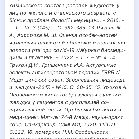
химического состава ротовой жидкости у
лиц по-жилого и старческого возраста //
Вісник проблем біології і медицини. – 2018. –
Т. 1. – №. 3 (145). – С. 382-385. 13. Ризаев Ж.
А., Ахророва М. Ш. Оценка особен-ностей
изменения слизистой оболочки и состоя-ния
полости рта при сovid-19 //Журнал биомеди-
цины и практики. – 2022. – Т. 7. – №. 4. 14.
Трухан Д.И., Гришечкина И.А. Актуальные
аспекты антисекреторной терапии ГЭРБ //
Меди-цинский совет. Заболевания пищевода
и желудка–2017. - №15. С. 28-35. 15. Уроков А.
Особенности кислотообразующей функции
желудка у пациентов с дисплазией со-
единительной ткани. Проблемы биологии и
меди-цины. Мат-лы 74-й Межд. научн-практ
конф. Са-марканд, СамГМИ, 2020, 1.1(117).
С.222. 16. Хомерики Н.М. Особенности