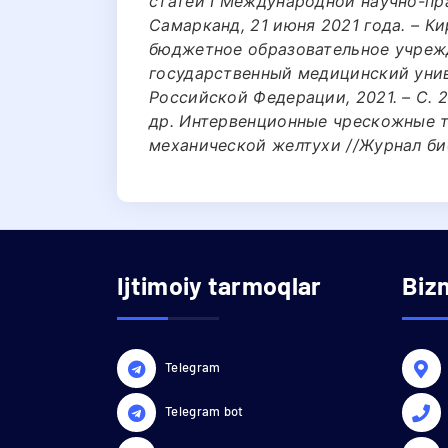
статей I Международной научно-пр
Самарканд, 21 июня 2021 года. – К
бюджетное образовательное учреж
государственный медицинский уни
Российской Федерации, 2021. – С. 2
др. Интервенционные чрескожные т
механической желтухи //Журнал биом
Ijtimoiy tarmoqlar
Biz
Telegram
Telegram bot