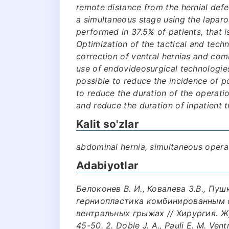
remote distance from the hernial defe
a simultaneous stage using the lapar
performed in 37.5% of patients, that i
Optimization of the tactical and techn
correction of ventral hernias and com
use of endovideosurgical technologie
possible to reduce the incidence of 
to reduce the duration of the operati
and reduce the duration of inpatient 
Kalit so'zlar
abdominal hernia, simultaneous opera
Adabiyotlar
Белоконев В. И., Ковалева З.В., П
герниопластика комбинированным 
вентральных грыжах // Хирургия. Жу
45-50. 2. Doble J. A., Pauli E. M. Vent