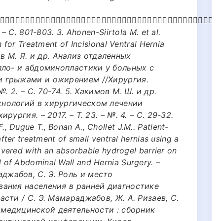
􀁛􀀃􀀃􀂬􀀃􀀃􀁙􀁦􀁣􀁠􀁓􀁞􀀃􀁔􀁛􀁡􀁟􀁘􀁗􀁛􀁩􀁛􀁠􀁮􀀃􀁛􀀃􀁢􀁣􀁓􀁝􀁥􀁛􀁝􀁛􀀃􀀃􀂬􀀃􀀃􀀉􀀎􀀔
 С. 801-803. 3. Ahonen-Siirtola M. et al.
for Treatment of Incisional Ventral Hernia
ров М. Я. и др. Анализ отдаленных
лло- и абдоминопластики у больных с
 грыжами и ожирением //Хирургия.
. 2. – С. 70-74. 5. Хакимов М. Ш. и др.
нологий в хирургическом лечении
ургия. – 2017. – Т. 23. – №. 4. – С. 29-32.
F., Dugue T., Bonan A., Chollet J.M.. Patient-
er treatment of small ventral hernias using a
vered with an absorbable hydrogel barrier on
nal of Abdominal Wall and Hernia Surgery. –
араджабов, С. Э. Роль и место
ания населения в ранней диагностике
сти / С. Э. Мамараджабов, Ж. А. Ризаев, С.
 медицинской деятельности : сборник