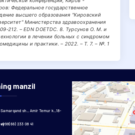
актической конференции, Киров -
иров: Федеральное государственное
дение высшего образования "Кировский
верситет" Министерства здравоохранения
09-212. – EDN DOETDC. 8. Турсунов О. М. и
ехнологии в лечении больных с синдромом
едицины и практики. – 2022. – Т. 7. – №. 1
ning manzil
Samarqand sh., Amir Temur k.,18-
uy
+998(66) 233 08 41