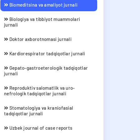
Biomeditsina va amaliyot jurnali
􀀍􀉮􀀋􀀃􀀎􀀅􀀃􀉸􀀈􀀎􀀌􀀄􀉖􀀈􀉹􀀈􀀍􀀄􀀃􀉮􀀍􀉖􀀃􀀏􀀑􀉮􀉹􀀓􀀈􀉹􀀄
Biologiya va tibbiyot muammolari
jurnali
Doktor axborotnomasi jurnali
Kardiorespirator tadqiqotlar jurnali
Gepato-gastroeterologik tadqiqotlar
jurnali
Reproduktiv salomatlik va uro-
nefrologik tadqiqotlar jurnali
Stomatologiya va kraniofasial
tadqiqotlar jurnali
Uzbek journal of case reports