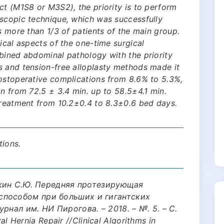
ct (M1S8 or M3S2), the priority is to perform
oscopic technique, which was successfully
s more than 1/3 of patients of the main group.
ical aspects of the one-time surgical
bined abdominal pathology with the priority
s and tension-free alloplasty methods made it
postoperative complications from 8.6% to 5.3%,
on from 72.5 ± 3.4 min. up to 58.5±4.1 min.
treatment from 10.2±0.4 to 8.3±0.6 bed days.
tions.
ушкин С.Ю. Передняя протезирующая
способом при больших и гигантских
рнал им. НИ Пирогова. – 2018. – №. 5. – С.
ral Hernia Repair //Clinical Algorithms in