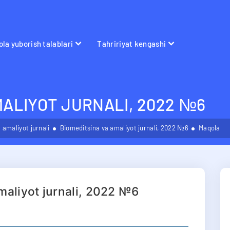
la yuborish talablari
Tahririyat kengashi
MALIYOT JURNALI, 2022 №6
 amaliyot jurnali
Biomeditsina va amaliyot jurnali, 2022 №6
Maqola
maliyot jurnali, 2022 №6