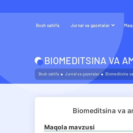
Bosh sahifa
Jurnal va gazetalar
Maqo
BIOMEDITSINA VA A
Bosh sahifa
Jurnal va gazetalar
Biomeditsina va
Biomeditsina va a
Maqola mavzusi