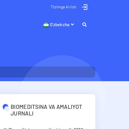
Tizimga kirish
O'zbekcha
BIOMEDITSINA VA AMALIYOT
JURNALI