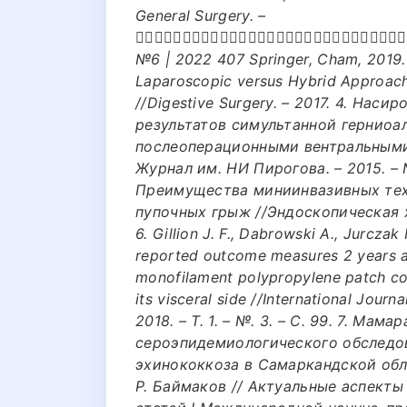
General Surgery. –
􀁔􀁛􀁡􀁟􀁘􀁗􀁛􀁩􀁛􀁠􀁓􀀃􀁕􀁓􀀃􀁓􀁟􀁓􀁞􀁛􀇜􀁥􀀃􀁙􀁦􀁣􀁠􀁓􀁞
№6 | 2022 407 Springer, Cham, 2019. –
Laparoscopic versus Hybrid Approach 
//Digestive Surgery. – 2017. 4. Наси
результатов симультанной герниоа
послеоперационными вентральными
Журнал им. НИ Пирогова. – 2015. – №
Преимущества миниинвазивных тех
пупочных грыж //Эндоскопическая хир
6. Gillion J. F., Dabrowski A., Jurczak 
reported outcome measures 2 years aft
monofilament polypropylene patch co
its visceral side //International Jour
2018. – Т. 1. – №. 3. – С. 99. 7. Мам
сероэпидемиологического обследов
эхинококкоза в Самаркандской обла
Р. Баймаков // Актуальные аспекты