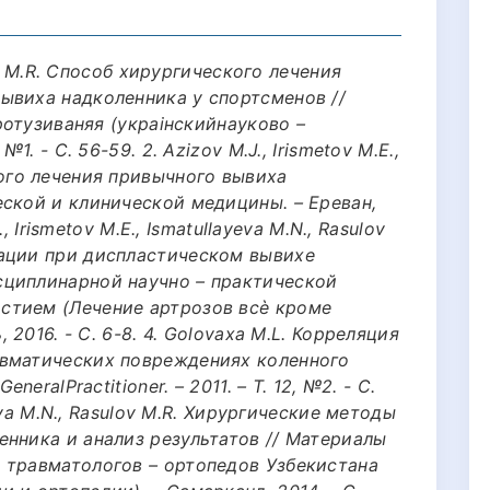
lov М.R. Способ хирургического лечения
ывиха надколенника у спортсменов //
протузиваняя (украiнскийнауково –
1. - С. 56-59. 2. Azizov M.J., Irismetov М.E.,
ого лечения привычного вывиха
еской и клинической медицины. – Ереван,
., Irismetov М.E., Ismatullayeva М.N., Rasulov
ации при диспластическом вывихе
сциплинарной научно – практической
стием (Лечение артрозов всѐ кроме
 2016. - С. 6-8. 4. Golovaxa М.L. Корреляция
авматических повреждениях коленного
neralPractitioner. – 2011. – Т. 12, №2. - С.
yeva М.N., Rasulov М.R. Хирургические методы
енника и анализ результатов // Материалы
 травматологов – ортопедов Узбекистана