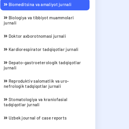
Biomeditsina va amaliyot jurnali
Biologiya va tibbiyot muammolari
jurnali
Doktor axborotnomasi jurnali
Kardiorespirator tadqiqotlar jurnali
Gepato-gastroeterologik tadqiqotlar
jurnali
Reproduktiv salomatlik va uro-
nefrologik tadqiqotlar jurnali
Stomatologiya va kraniofasial
tadqiqotlar jurnali
Uzbek journal of case reports