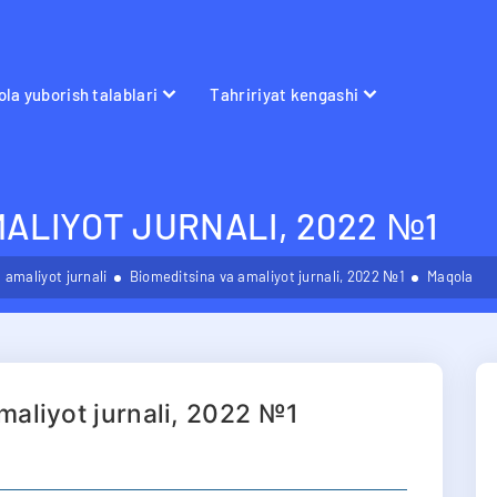
la yuborish talablari
Tahririyat kengashi
MALIYOT JURNALI, 2022 №1
 amaliyot jurnali
Biomeditsina va amaliyot jurnali, 2022 №1
Maqola
maliyot jurnali, 2022 №1