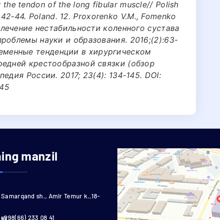
r the tendon of the long fibular muscle// Polish
– 42-44. Poland. 12. Proxorenko V.М., Fomenko
е лечение нестабильности коленного сустава
роблемы науки и образования. 2016;(2):63-
Современные тенденции в хирургическом
редней крестообразной связки (обзор
едия России. 2017; 23(4): 134-145. DOI:
145
ning manzil
Samarqand sh., Amir Temur k.,18-
uy
+998(66) 233 08 41