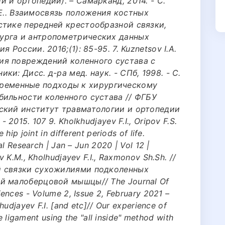
 и ортопедии). – Самарканд, 2014. - С.
N.Е.. Взаимосвязь положения костных
стике передней крестообразной связки,
урга и антропометрических данных
 России. 2016;(1): 85-95. 7. Kuznetsov I.А.
ия повреждений коленного сустава с
и: Дисс. д-ра мед. наук. - СПб, 1998. - С.
 Современные подходы к хирургическому
бильности коленного сустава // ФГБУ
ский институт травматологии и ортопедии
2015. 107 9. Kholkhudjayev F.I., Oripov F.S.
ip joint in different periods of life.
l Research | Jan – Jun 2020 | Vol 12 |
 K.M., Kholhudjayev F.I., Raxmonov Sh.Sh. //
й связки сухожилиями подколенных
й малоберцовой мышцы// The Journal Of
ences - Volume 2, Issue 2, February 2021 –
hudjayev F.I. [and etc]// Оur experience of
te ligament using the "all inside" method with