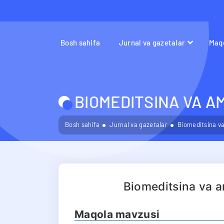
Bosh sahifa
Jurnal va gazetalar
Maqo
BIOMEDITSINA VA A
Bosh sahifa
Jurnal va gazetalar
Biomeditsina va
Biomeditsina va a
Maqola mavzusi