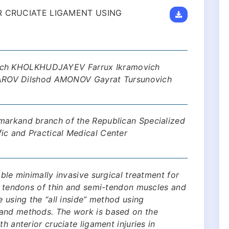
R CRUCIATE LIGAMENT USING
ch KHOLKHUDJAYEV Farrux Ikramovich
OV Dilshod AMONOV Gayrat Tursunovich
markand branch of the Republican Specialized
ic and Practical Medical Center
able minimally invasive surgical treatment for
ng tendons of thin and semi-tendon muscles and
e using the “all inside” method using
 and methods. The work is based on the
h anterior cruciate ligament injuries in