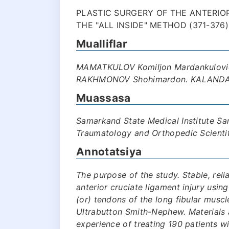
PLASTIC SURGERY OF THE ANTERIO
THE "ALL INSIDE" METHOD (371-376)
Mualliflar
MAMATKULOV Komiljon Mardankulovi
RAKHMONOV Shohimardon. KALANDAR
Muassasa
Samarkand State Medical Institute Sa
Traumatology and Orthopedic Scientif
Annotatsiya
The purpose of the study. Stable, reli
anterior cruciate ligament injury usi
(or) tendons of the long fibular muscl
Ultrabutton Smith-Nephew. Materials
experience of treating 190 patients wit