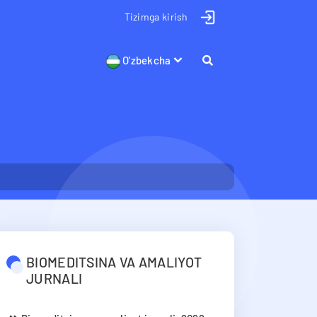
Tizimga kirish
O'zbekcha
BIOMEDITSINA VA AMALIYOT
JURNALI