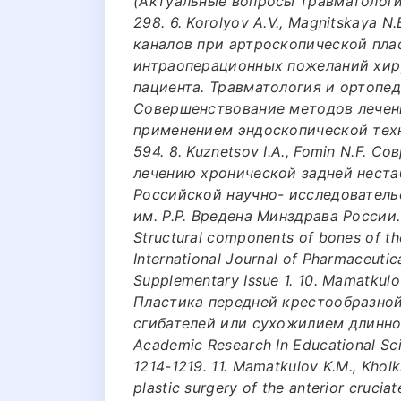
(Актуальные вопросы травматологии
298. 6. Korolyov А.V., Magnitskaya 
каналов при артроскопической пла
интраоперационных пожеланий хир
пациента. Травматология и ортопедия
Совершенствование методов лечен
применением эндоскопической техник
594. 8. Kuznetsov I.А., Fomin N.F.
лечению хронической задней неста
Российской научно- исследователь
им. Р.Р. Вредена Минздрава России. - 
Structural components of bones of the h
International Journal of Pharmaceutica
Supplementary Issue 1. 10. Mamatkulov
Пластика передней крестообразно
сгибателей или сухожилием длинно
Academic Research In Educational Sci
1214-1219. 11. Mamatkulov K.M., Kholk
plastic surgery of the anterior crucia