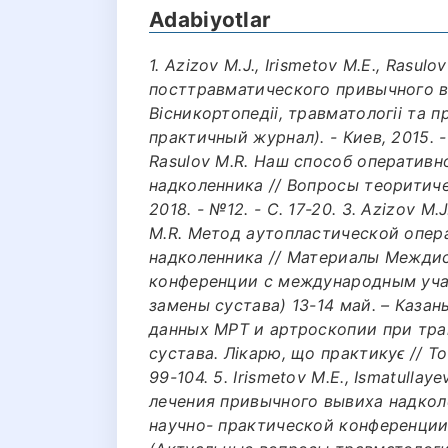
Adabiyotlar
1. Azizov M.J., Irismetov М.E., Rasu
посттравматического привычного в
Вiсникортопедii, травматологii та 
практичный журнал). - Киев, 2015. - №
Rasulov М.R. Наш способ оперативн
надколенника // Вопросы теоритич
2018. - №12. - С. 17-20. 3. Azizov M.J
М.R. Метод аутопластической опер
надколенника // Материалы Межди
конференции с международным уча
замены сустава) 13-14 май. – Казань,
данных МРТ и артроскопии при тр
сустава. Лiкарю, що практикуϵ // ToGe
99-104. 5. Irismetov М.E., Ismatulla
лечения привычного вывиха надкол
научно- практической конференции