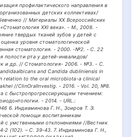
лизация профилактического направления в
организованных детских коллективах/
.Шевченко // Материалы XX Всероссийских
Стоматология XXI века». - М., 2008. -
тояние твердых тканей зубов у детей с
 оценка уровня стоматологической
нная стоматология. - 2000. -№2. - C. 22
ия полости рта у детей-инвалидов/
 и др. // Стоматология- 2006. - №3. - С.
andidaalbicans and Candida dubliniensis in
n relation to the oral microbiota-a clinical
akhel //ClinOrallnvestig. - 2016. - Vol. 20, №8.
онта с быстропрогрессирующим течением:
иодонтологии. - 2014. - URL.:
946 6. Индиаминова Г. Н., Зоиров Т. Э.
ической помощи воспитанникам
й с умственными отклонениями //Вестник
-2 (102). – С. 39-43. 7. Индиаминова Г. Н.,