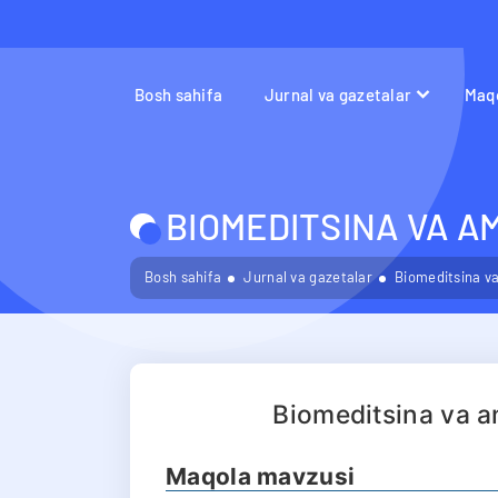
Bosh sahifa
Jurnal va gazetalar
Maqo
BIOMEDITSINA VA A
Bosh sahifa
Jurnal va gazetalar
Biomeditsina va
Biomeditsina va a
Maqola mavzusi