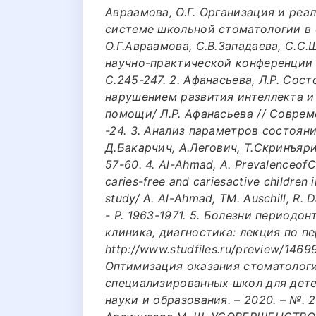
Авраамова, О.Г. Организация и реа
системе школьной стоматологии в 
О.Г.Авраамова, С.В.Западаева, С.С
научно-практической конференции «
С.245-247. 2. Афанасьева, Л.Р. Сос
нарушением развития интеллекта и
помощи/ Л.Р. Афанасьева // Совреме
-24. 3. Анализ параметров состоян
Д.Бакарчич, А.Легович, Т.Скринъярик
57-60. 4. Al-Ahmad, A. PrevalenceofC
caries-free and cariesactive children i
study/ A. Al-Ahmad, TM. Auschill, R. D
- Р. 1963-1971. 5. Болезни период
клиника, диагностика: лекция по пер
http://www.studfiles.ru/preview/1469
Оптимизация оказания стоматолог
специализированных школ для дете
науки и образования. – 2020. – №. 24