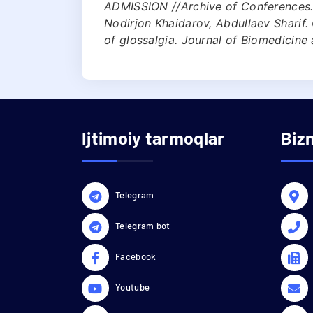
ADMISSION //Archive of Conferences. –
Nodirjon Khaidarov, Abdullaev Sharif.
of glossalgia. Journal of Biomedicine a
Ijtimoiy tarmoqlar
Biz
Telegram
Telegram bot
Facebook
Youtube