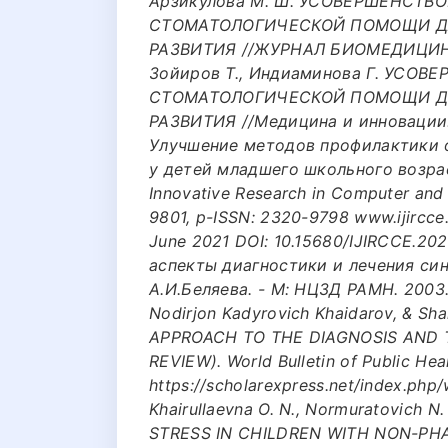
Арзикулова М. Ш. УСОВЕРШЕНСТ
СТОМАТОЛОГИЧЕСКОЙ ПОМОЩИ ДЛ
РАЗВИТИЯ //ЖУРНАЛ БИОМЕДИЦИНЫ И 
Зойиров Т., Индиаминова Г. УС
СТОМАТОЛОГИЧЕСКОЙ ПОМОЩИ Д
РАЗВИТИЯ //Медицина и инновации. – 2
Улучшение методов профилактики 
у детей младшего школьного возраст
Innovative Research in Computer and
9801, p-ISSN: 2320-9798 www.ijircce.
June 2021 DOI: 10.15680/IJIRCCE.20
аспекты диагностики и лечения син
А.И.Беляева. - М: НЦЗД РАМН. 2003. -
Nodirjon Kadyrovich Khaidarov, & Sha
APPROACH TO THE DIAGNOSIS AND 
REVIEW). World Bulletin of Public Hea
https://scholarexpress.net/index.php/
Khairullaevna O. N., Normuratovic
STRESS IN CHILDREN WITH NON-P