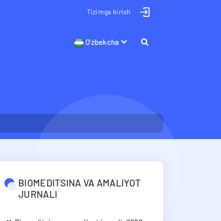
Tizimga kirish
O'zbekcha
BIOMEDITSINA VA AMALIYOT
JURNALI