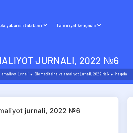
la yuborish talablari
Tahririyat kengashi
MALIYOT JURNALI, 2022 №6
 amaliyot jurnali
Biomeditsina va amaliyot jurnali, 2022 №6
Maqola
maliyot jurnali, 2022 №6