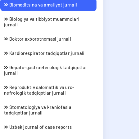
Biomeditsina va amaliyot jurnali
Biologiya va tibbiyot muammolari
jurnali
Doktor axborotnomasi jurnali
Kardiorespirator tadqiqotlar jurnali
Gepato-gastroeterologik tadqiqotlar
jurnali
Reproduktiv salomatlik va uro-
nefrologik tadqiqotlar jurnali
Stomatologiya va kraniofasial
tadqiqotlar jurnali
Uzbek journal of case reports