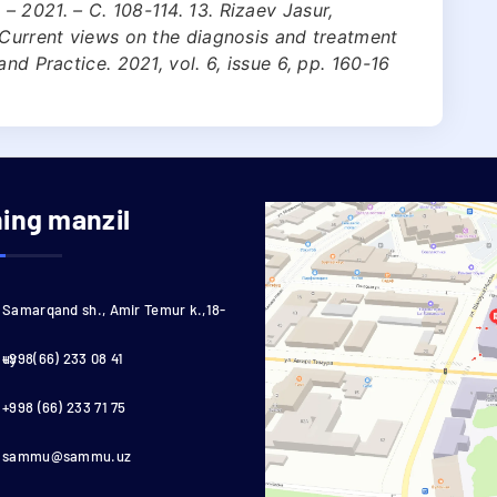
 2021. – С. 108-114. 13. Rizaev Jasur,
 Current views on the diagnosis and treatment
nd Practice. 2021, vol. 6, issue 6, pp. 160-16
ning manzil
Samarqand sh., Amir Temur k.,18-
uy
+998(66) 233 08 41
+998 (66) 233 71 75
sammu@sammu.uz