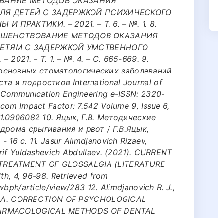
ВОВАНИЕ МЕТОДОВ ОКАЗАНИЯ
Я ДЕТЕЙ С ЗАДЕРЖКОЙ ПСИХИЧЕСКОГО
ПРАКТИКИ. – 2021. – Т. 6. – №. 1. 8.
ОВЕРШЕНСТВОВАНИЕ МЕТОДОВ ОКАЗАНИЯ
ЕТЯМ С ЗАДЕРЖКОЙ УМСТВЕННОГО
021. – Т. 1. – №. 4. – С. 665-669. 9.
основных стоматологических заболеваний
а и подростков International Journal of
 Communication Engineering e-ISSN: 2320-
com Impact Factor: 7.542 Volume 9, Issue 6,
21.0906082 10. Яцык, Г.В. Методические
дрома срыгивания и рвот / Г.В.Яцык,
 16 с. 11. Jasur Alimdjanovich Rizaev,
rif Yuldashevich Abdullaev. (2021). CURRENT
TREATMENT OF GLOSSALGIA (LITERATURE
lth, 4, 96-98. Retrieved from
wbph/article/view/283 12. Alimdjanovich R. J.,
h N. A. CORRECTION OF PSYCHOLOGICAL
HARMACOLOGICAL METHODS OF DENTAL