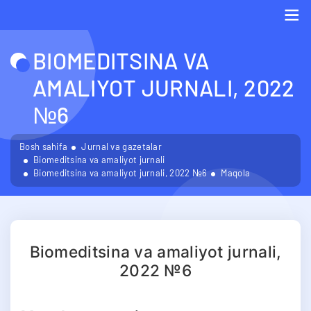
Me
BIOMEDITSINA VA
AMALIYOT JURNALI, 2022
№6
Bosh sahifa
Jurnal va gazetalar
Biomeditsina va amaliyot jurnali
Biomeditsina va amaliyot jurnali, 2022 №6
Maqola
Biomeditsina va amaliyot jurnali,
2022 №6