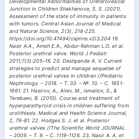
Developmental Abnormalities of Ureterovesical
Junction in Children Shakhanova, S. S. (2021).
Assessment of the state of immunity in patients
with tumors. Central Asian Journal of Medical
and Natural Science, 2(3), 218-225.
https://doi.org/10.47494/cajmns.v2i3.204 19.
Nasir A.A., Ameh E.A., Abdur-Rahman L.O. et al.
Posterior urethral valve. World J Pediatr
2011;7(3):205–16. 20. Deshpande A. V. Current
strategies to predict and manage sequelae of
posterior urethral valves in children //Pediatric
Nephrology. – 2018. – Т. 33. – №. 10. – С. 1651-
1661. 21. Hasirov, A., Aliev, M., Ismailov, S., &
Terebaev, B. (2010). Course and treatment of
hyperparathyroid crisis in children suffering from
urolithiasis. Medical and Health Science Journal,
2, 79-81. 22. Hodges S. J. et al. Posterior
urethral valves //The Scientific World JOURNAL.
– 2009. – Т. 9. – С. 1119-1126. 23. Nasir A. A. et