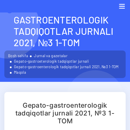
GEPATO-
GASTROENTEROLOGIK
Me
TADQIQOTLAR JURNALI
2021, №3 1-TOM
Bosh sahifa
Jurnal va gazetalar
Gepato-gastroeterologik tadqiqotlar jurnali
Gepato-gastroenterologik tadqiqotlar jurnali 2021, №3 1-TOM
Maqola
Gepato-gastroenterologik
tadqiqotlar jurnali 2021, №3 1-
TOM