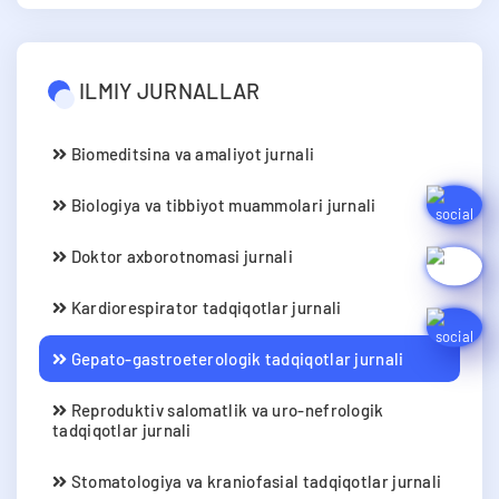
ILMIY JURNALLAR
Biomeditsina va amaliyot jurnali
Biologiya va tibbiyot muammolari jurnali
Doktor axborotnomasi jurnali
Kardiorespirator tadqiqotlar jurnali
Gepato-gastroeterologik tadqiqotlar jurnali
Reproduktiv salomatlik va uro-nefrologik
tadqiqotlar jurnali
Stomatologiya va kraniofasial tadqiqotlar jurnali