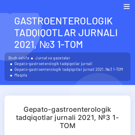
GEPATO-
GASTROENTEROLOGIK
Me
TADQIQOTLAR JURNALI
2021, №3 1-TOM
Bosh sahifa
Jurnal va gazetalar
Gepato-gastroeterologik tadqiqotlar jurnali
Gepato-gastroenterologik tadqiqotlar jurnali 2021, №3 1-TOM
Maqola
Gepato-gastroenterologik
tadqiqotlar jurnali 2021, №3 1-
TOM