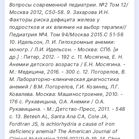
Вопросы современной педиатрии. №2 Том 12/
Москва 2012, С50-58. 9. Захарова И.Н.
Факторы риска дефицита железа у
подростков и их влияние на выбор терапии//
Педиатрия №4. Том 94/Москва 2015.С 51-56
10. Идельсон, Л. И. Гипохромные анемии:
моногр. / Л.И. Идельсон. - Москва: СПб. [и
др.] : Питер, 2012. - 192 c. 11. Мосягина, Е. Н.
Анемии детского возраста / Е.Н. Мосягина. -
М.: Медицина, 2016. - 300 c. 12. Погорелов, В.
М. Лабораторно-клиническая диагностика
анемий / В.М. Погорелов, Г.И. Козинец, Л.Г.
Ковалева. Москва: Машиностроение, 2010. -
176 c. Рукавицына, О.А. Анемии / О.А.
Рукавицына. - М.: Детство-Пресс, 2011. - 548
c. 13. Betesh AL, Santa Ana CA, Cole JA,
Fordtran JS, Is achlorhydria a cause of iron
deficiency anemia? The American Journal of
Clinical Nutritation.2015;102(1):9-19. 14. Chen