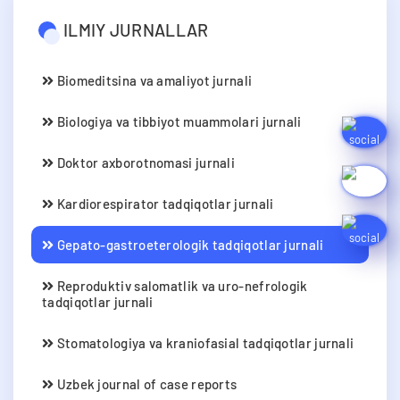
ILMIY JURNALLAR
Biomeditsina va amaliyot jurnali
Biologiya va tibbiyot muammolari jurnali
Doktor axborotnomasi jurnali
Kardiorespirator tadqiqotlar jurnali
Gepato-gastroeterologik tadqiqotlar jurnali
Reproduktiv salomatlik va uro-nefrologik
tadqiqotlar jurnali
Stomatologiya va kraniofasial tadqiqotlar jurnali
Uzbek journal of case reports