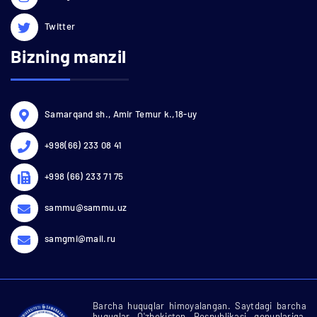
Twitter
Bizning manzil
Samarqand sh., Amir Temur k.,18-uy
+998(66) 233 08 41
+998 (66) 233 71 75
sammu@sammu.uz
samgmi@mail.ru
Barcha huquqlar himoyalangan. Saytdagi barcha
huquqlar O'zbekiston Respublikasi qonunlariga,