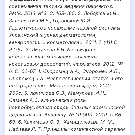
современная тактика ведения пациентов.
РМЖ. 2016. №3. С. 163-165. 2. Лебедюк М.Н.,
Запольский М.Е., Горанский Ю.И.
Герпетическое поражение нервной системы.
Украинский журнал дерматологии,
венерологии и косметологии. 2011. 2 (41).С.
92-97. 3. Лихачева Е.Б. Мексидол в
консервативном лечении пояснично-
крестцовых дорсопатий. Фарматека. 2012. №
6. С. 62-67 4. Скоромец А.А., Скоромец А.П.,
Скоромец Т.А. Неврологический статус и его
интерпретация. МЕДпресс-информ, 2010.
256с. 5. Хакимова С.З., Мамурова И.Н.,
Самиев А.С. Клиническая роль
нейробруцеллѐза среди больных хронической
дорсопатией. Academy. № 10 (49), 2019. С.66-
69. 6. Хакимова С. З., Хамидуллаева М. М.,
Набиева Л. Т. Принципы комплексной терапии