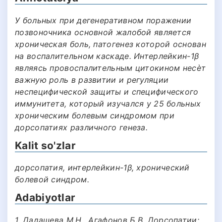
У больных при дегенеративном поражении
позвоночника основной жалобой является
хроническая боль, патогенез которой основан
на воспалительном каскаде. Интерлейкин-1β
являясь провоспалительным цитокином несѐт
важную роль в развитии и регуляции
неспецифической защиты и специфического
иммунитета, который изучался у 25 больных
хроническим болевым синдромом при
дорсопатиях различного генеза.
Kalit so'zlar
дорсопатия, интерлейкин-1β, хронический
болевой синдром.
Adabiyotlar
1. Дадашева М.Н., Агафонов Б.В. Дорсопатии: