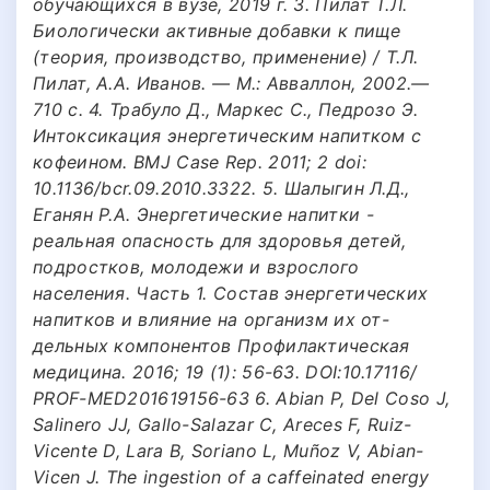
обучающихся в вузе, 2019 г. 3. Пилат Т.Л.
Биологически активные добавки к пище
(теория, производство, применение) / Т.Л.
Пилат, А.А. Иванов. — М.: Авваллон, 2002.—
710 с. 4. Трабуло Д., Маркес С., Педрозо Э.
Интоксикация энергетическим напитком с
кофеином. BMJ Case Rep. 2011; 2 doi:
10.1136/bcr.09.2010.3322. 5. Шалыгин Л.Д.,
Еганян Р.А. Энергетические напитки -
реальная опасность для здоровья детей,
подростков, молодежи и взрослого
населения. Часть 1. Состав энергетических
напитков и влияние на организм их от-
дельных компонентов Профилактическая
медицина. 2016; 19 (1): 56-63. DOI:10.17116/
PROF-MED201619156-63 6. Abian P, Del Coso J,
Salinero JJ, Gallo-Salazar C, Areces F, Ruiz-
Vicente D, Lara B, Soriano L, Muñoz V, Abian-
Vicen J. The ingestion of a caffeinated energy