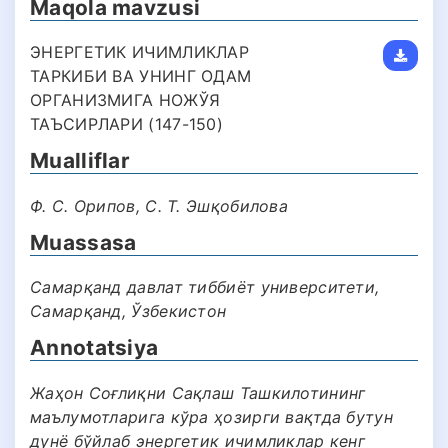
Maqola mavzusi
ЭНЕРГЕТИК ИЧИМЛИКЛАР
ТАРКИБИ ВА УНИНГ ОДАМ
ОРГАНИЗМИГА НОЖЎЯ
ТАЪСИРЛАРИ (147-150)
Mualliflar
Ф. С. Орипов, С. Т. Эшқобилова
Muassasa
Самарқанд давлат тиббиёт университети,
Самарқанд, Ўзбекистон
Annotatsiya
Жаҳон Соғлиқни Сақлаш Ташкилотининг
маълумотларига кўра ҳозирги вақтда бутун
дунё бўйлаб энергетик ичимликлар кенг