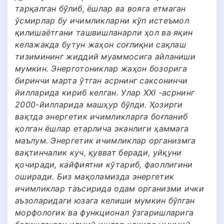
тарқалган бўлиб, ёшлар ва вояга етмаган
ўсмирлар бу ичимликларни кўп истеъмол
қилишаётгани ташвишланарли ҳол ва яқин
келажакда бутун жаҳон соғлиқни сақлаш
тизимининг жиддий муаммосига айланиши
мумкин. Энерготониклар жаҳон бозорига
биринчи марта ўтган асрнинг саксонинчи
йилларида кириб келган. Улар XXI -асрнинг
2000-йилларида машҳур бўлди. Ҳозирги
вақтда энергетик ичимликларга боғланиб
қолган ёшлар етарлича эканлиги ҳаммага
маълум. Энергетик ичимликлар организмга
вақтинчалик куч, қувват беради, уйқуни
қочиради, кайфиятни кўтариб, фаоллигини
оширади. Биз мақоламизда энергетик
ичимликлар таъсирида одам организми ички
аъзоларидаги юзага келиши мумкин бўлган
морфологик ва функционал ўзгаришларига