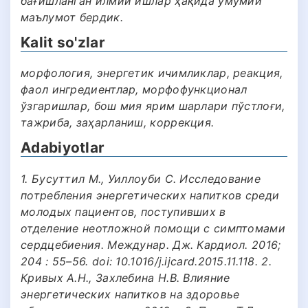
бағишланган илмий ишлар ҳақида умумий
маълумот бердик.
Kalit so'zlar
морфология, энергетик ичимликлар, реакция,
фаол ингредиентлар, морфофункционал
ўзгаришлар, бош мия ярим шарлари пўстлоғи,
тажриба, заҳарланиш, коррекция.
Adabiyotlar
1. Бусуттил М., Уиллоуби С. Исследование
потребления энергетических напитков среди
молодых пациентов, поступивших в
отделение неотложной помощи с симптомами
сердцебиения. Междунар. Дж. Кардиол. 2016;
204 : 55–56. doi: 10.1016/j.ijcard.2015.11.118. 2.
Кривых А.Н., Захлебина Н.В. Влияние
энергетических напитков на здоровье