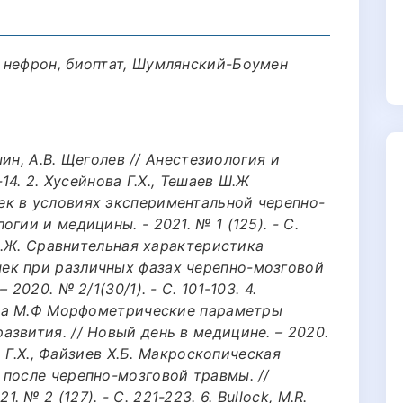
 нефрон, биоптат, Шумлянский-Боумен
ушин, A.B. Щеголев // Анестезиология и
-14. 2. Хусейнова Г.Х., Тешаев Ш.Ж
к в условиях экспериментальной черепно-
гии и медицины. - 2021. № 1 (125). - С.
 Ш.Ж. Сравнительная характеристика
ек при различных фазах черепно-мозговой
2020. № 2/1(30/1). - С. 101-103. 4.
това М.Ф Морфометрические параметры
звития. // Новый день в медицине. – 2020.
ва Г.Х., Файзиев Х.Б. Макроскопическая
 после черепно-мозговой травмы. //
№ 2 (127). - С. 221-223. 6. Bullock, M.R.