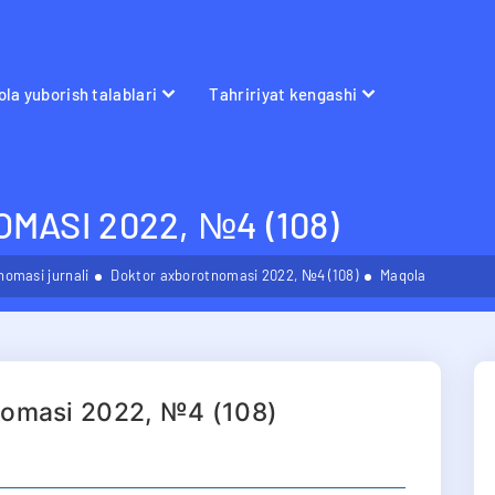
la yuborish talablari
Tahririyat kengashi
ASI 2022, №4 (108)
omasi jurnali
Doktor axborotnomasi 2022, №4 (108)
Maqola
nomasi 2022, №4 (108)