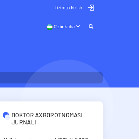
Tizimga kirish
O'zbekcha
DOKTOR AXBOROTNOMASI
JURNALI