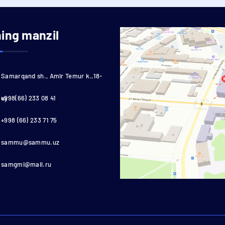
ning manzil
Samarqand sh., Amir Temur k.,18-
uy
+998(66) 233 08 41
+998 (66) 233 71 75
sammu@sammu.uz
samgmi@mail.ru