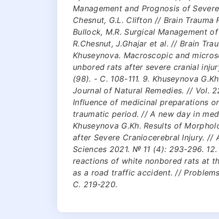
Management and Prognosis of Severe T
Chesnut, G.L. Clifton // Brain Trauma 
Bullock, M.R. Surgical Management of 
R.Chesnut, J.Ghajar et al. // Brain T
Khuseynova. Macroscopic and microsco
unbored rats after severe cranial inju
(98). - С. 108-111. 9. Khuseynova G.Kh
Journal of Natural Remedies. // Vol. 2
Influence of medicinal preparations o
traumatic period. // A new day in medi
Khuseynova G.Kh. Results of Morpholog
after Severe Craniocerebral Injury. /
Sciences 2021. № 11 (4): 293-296. 12.
reactions of white nonbored rats at t
as a road traffic accident. // Problem
С. 219-220.