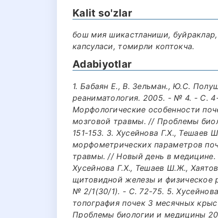
Kalit so'zlar
бош мия шикастланиши, буйраклар,
капсуласи, томирли коптокча.
Adabiyotlar
1. Бабаян Е., В. Зельман., Ю.С. Пол
реаниматология. 2005. - № 4. - С. 4
Морфологические особенности поче
мозговой травмы. // Проблемы биоло
151-153. 3. Хусейнова Г.Х., Тешаев
морфометрических параметров поч
травмы. // Новый день в медицине. – 
Хусейнова Г.Х., Тешаев Ш.Ж., Хая
щитовидной железы и физическое ра
№ 2/1(30/1). - С. 72-75. 5. Хусейно
топография почек 3 месячных крыс
Проблемы биологии и медицины 2021. 