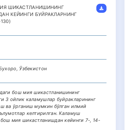
МИЯ ШИКАСТЛАНИШИНИНГ
ДАН КЕЙИНГИ БУЙРАКЛАРНИНГ
130)
Бухоро, Ўзбекистон
адаги бош мия шикастланишининг
ги 3 ойлик каламушлар буйракларининг
ш ва ўрганиш мумкин бўлган илмий
ълумотлар келтирилган. Каламуш
бош мия шикастланишдан кейинги 7-, 14-