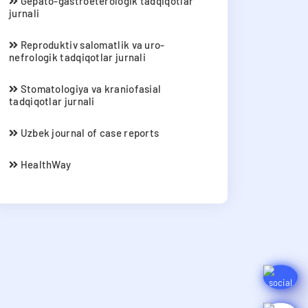
Gepato-gastroeterologik tadqiqotlar
jurnali
Reproduktiv salomatlik va uro-
nefrologik tadqiqotlar jurnali
Stomatologiya va kraniofasial
tadqiqotlar jurnali
Uzbek journal of case reports
HealthWay