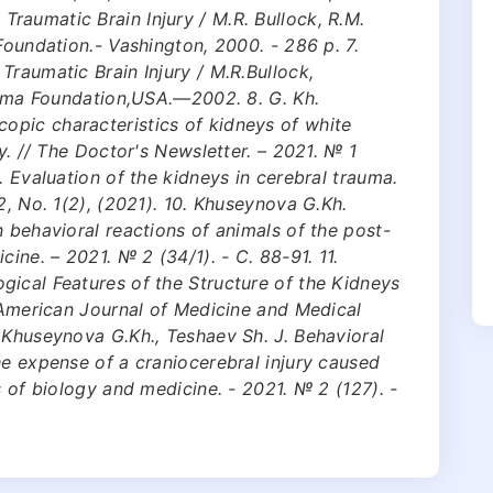
raumatic Brain Injury / M.R. Bullock, R.M.
Foundation.- Vashington, 2000. - 286 p. 7.
Traumatic Brain Injury / M.R.Bullock,
rauma Foundation,USA.—2002. 8. G. Kh.
pic characteristics of kidneys of white
ry. // The Doctor's Newsletter. – 2021. № 1
. Evaluation of the kidneys in cerebral trauma.
2, No. 1(2), (2021). 10. Khuseynova G.Kh.
n behavioral reactions of animals of the post-
cine. – 2021. № 2 (34/1). - С. 88-91. 11.
ical Features of the Structure of the Kidneys
/ American Journal of Medicine and Medical
 Khuseynova G.Kh., Teshaev Sh. J. Behavioral
he expense of a craniocerebral injury caused
s of biology and medicine. - 2021. № 2 (127). -