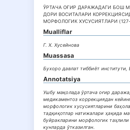
ЎРТАЧА ОҒИР ДАРАЖАДАГИ БОШ 
ДОРИ ВОСИТАЛАРИ КОРРЕКЦИЯСИ
МОРФОЛОГИК ХУСУСИЯТЛАРИ (127-
Mualliflar
Г. Х. Хусейнова
Muassasa
Бухоро давлат тиббиёт институти, 
Annotatsiya
Ушбу мақолада ўртача оғир дараж
медикаментоз коррекциядан кейин
морфологик хусусиятларини баҳола
тадқиқотлар натижалари ҳақида ма
буйракларини морфологик таҳлили 
кунларда ўтказилган.