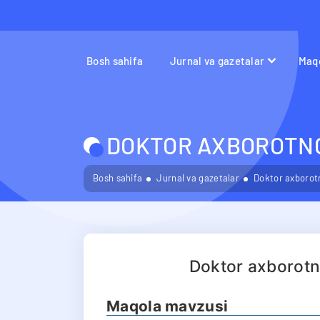
Bosh sahifa
Jurnal va gazetalar
Maqo
DOKTOR AXBOROTNOM
Bosh sahifa
Jurnal va gazetalar
Doktor axborotn
Doktor axborot
Maqola mavzusi