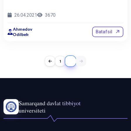
26.04.2021
3670
Ahmedov
Batafsil
Odilbek
2
1
Samarqand davlat tibbiyot
universiteti