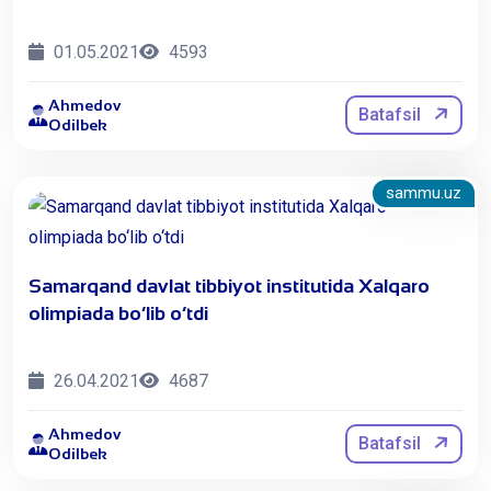
01.05.2021
4593
Ahmedov
Batafsil
Odilbek
sammu.uz
Samarqand davlat tibbiyot institutida Xalqaro
olimpiada bo‘lib o‘tdi
26.04.2021
4687
Ahmedov
Batafsil
Odilbek