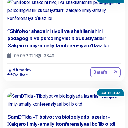
“Shifokor shaxsini rivoji va shakllanishini
pedagogik va psixolingvistik xususiyatlari”
Xalqaro ilmiy-amaliy konferensiya o‘tkazildi
05.05.2021
3340
Ahmedov
Batafsil
Odilbek
sammu.uz
SamDTIda «Tibbiyot va biologiyada lazerlar»
Xalqaro ilmiy-amaliy konferensiyasi bo‘lib o‘tdi