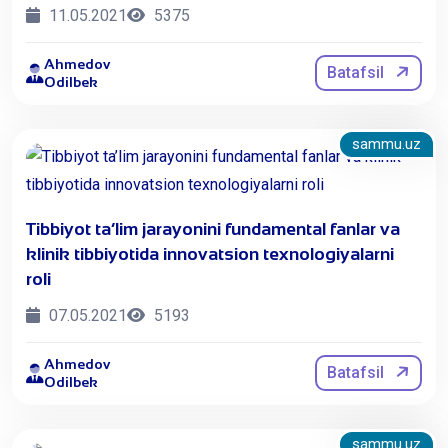
11.05.2021
5375
Ahmedov
Batafsil
Odilbek
sammu.uz
Tibbiyot ta’lim jarayonini fundamental fanlar va
klinik tibbiyotida innovatsion texnologiyalarni
roli
07.05.2021
5193
Ahmedov
Batafsil
Odilbek
sammu.uz