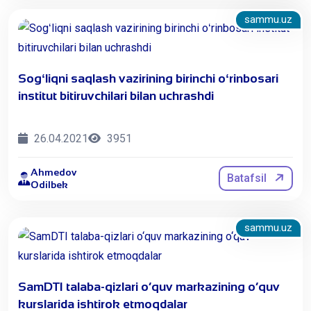
sammu.uz
Sogʻliqni saqlash vazirining birinchi oʻrinbosari
institut bitiruvchilari bilan uchrashdi
26.04.2021
3951
Ahmedov
Batafsil
Odilbek
sammu.uz
​SamDTI talaba-qizlari o‘quv markazining o‘quv
kurslarida ishtirok etmoqdalar