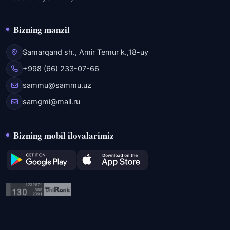
Bizning manzil
Samarqand sh., Amir Temur k.,18-uy
+998 (66) 233-07-66
sammu@sammu.uz
samgmi@mail.ru
Bizning mobil ilovalarimiz