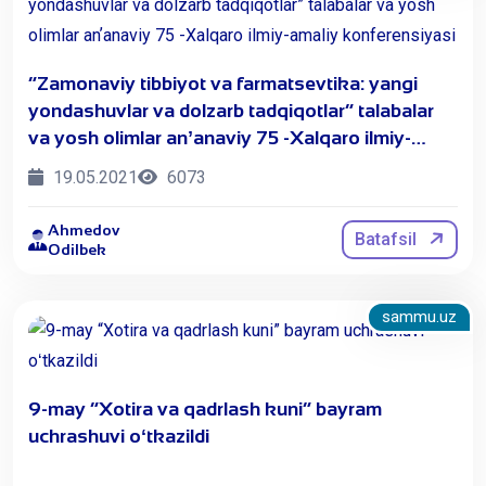
“Zamonaviy tibbiyot va farmatsevtika: yangi
yondashuvlar va dolzarb tadqiqotlar” talabalar
va yosh olimlar anʼanaviy 75 -Xalqaro ilmiy-
amaliy konferensiyasi
19.05.2021
6073
Ahmedov
Batafsil
Odilbek
sammu.uz
9-may “Xotira va qadrlash kuni” bayram
uchrashuvi oʻtkazildi