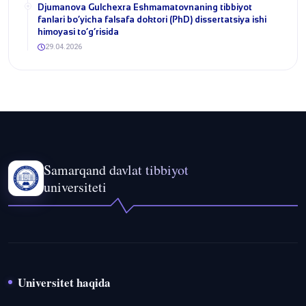
Djumanova Gulchexra Eshmamatovnaning tibbiyot
fanlari bo‘yicha falsafa doktori (PhD) dissertatsiya ishi
himoyasi to‘g‘risida
29.04.2026
Samarqand davlat tibbiyot
universiteti
Universitet haqida