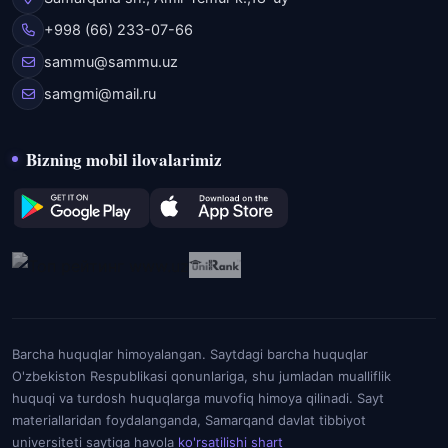
+998 (66) 233-07-66
sammu@sammu.uz
samgmi@mail.ru
Bizning mobil ilovalarimiz
Barcha huquqlar himoyalangan. Saytdagi barcha huquqlar
O'zbekiston Respublikasi qonunlariga, shu jumladan mualliflik
huquqi va turdosh huquqlarga muvofiq himoya qilinadi. Sayt
materiallaridan foydalanganda, Samarqand davlat tibbiyot
universiteti saytiga havola
ko'rsatilishi shart