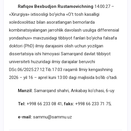
Rafiqov Bexbudjon Rustamovichning
14.00.27 –
«Xirurgiya» ixtisosligi bo‘yicha «O‘t tosh kasalligi
xoledoxolitiaz bilan asoratlangan bemorlarda
kombinatsiyalangan jarrohlik davolash usuliga differensial
yondashuv» mavzusidagi tibbiyot fanlari bo‘yicha falsafa
doktori (PhD) ilmiy darajasini olish uchun yozilgan
dissertatsiya ishi himoyasi Samarqand davlat tibbiyot
universiteti huzuridagi ilmiy darajalar beruvchi
DSc.06/2025.27.12.Tib.17.03 raqamli Ilmiy kengashning
2026 – yil 16 – aprel kuni 13:00 dagi majlisida bo‘lib o‘tadi.
Manzil:
Samarqand shahri, Ankabay ko‘chasi, 6-uy.
Tel:
+998 66 233 08 41;
faks:
+998 66 233 71 75;
e-mail:
sammu@sammu.uz