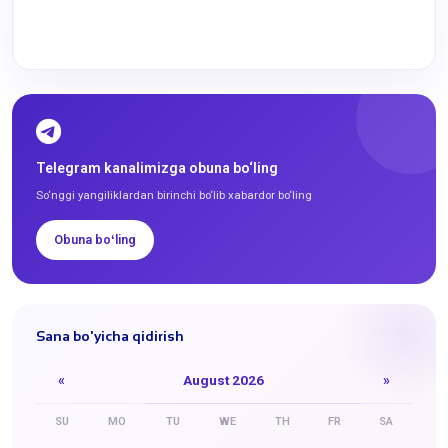
Telegram kanalimizga obuna bo‘ling
So‘nggi yangiliklardan birinchi bo‘lib xabardor bo‘ling
Obuna boʻling
Sana bo'yicha qidirish
«
August 2026
»
SU
MO
TU
WE
TH
FR
SA