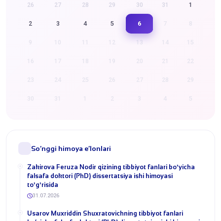
26
27
28
29
30
31
1
6
2
3
4
5
7
8
9
10
11
12
13
14
15
16
17
18
19
20
21
22
23
24
25
26
27
28
29
30
31
1
2
3
4
5
So‘nggi himoya e’lonlari
​Zakirova Feruza Nodir qizining tibbiyot fanlari boʼyicha
falsafa doktori (PhD) dissertatsiya ishi himoyasi
toʼgʼrisida
31.07.2026
Usarov Muxriddin Shuxratovichning tibbiyot fanlari