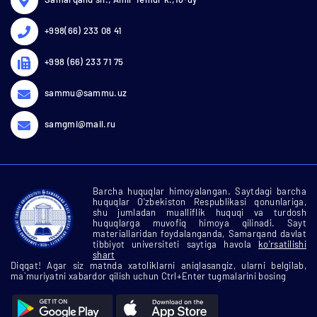
+998(66) 233 08 41
+998 (66) 233 71 75
sammu@sammu.uz
samgmi@mail.ru
Barcha huquqlar himoyalangan. Saytdagi barcha
huquqlar O'zbekiston Respublikasi qonunlariga,
shu jumladan mualliflik huquqi va turdosh
huquqlarga muvofiq himoya qilinadi. Sayt
materiallaridan foydalanganda, Samarqand davlat
tibbiyot universiteti saytiga havola
ko'rsatilishi
shart
Diqqat! Agar siz matnda xatoliklarni aniqlasangiz, ularni belgilab,
ma`muriyatni xabardor qilish uchun Ctrl+Enter tugmalarini bosing