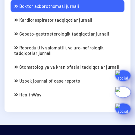
Doktor axborotnomasi jurnali
Kardiorespirator tadqiqotlar jurnali
Gepato-gastroeterologik tadqiqotlar jurnali
Reproduktiv salomatlik va uro-nefrologik
tadqiqotlar jurnali
Stomatologiya va kraniofasial tadqiqotlar jurnali
Uzbek journal of case reports
HealthWay