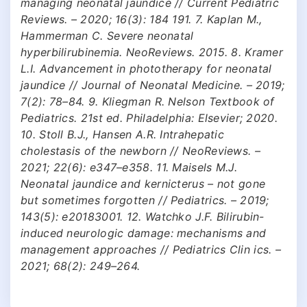
managing neonatal jaundice // Current Pediatric
Reviews. – 2020; 16(3): 184 191. 7. Kaplan M.,
Hammerman C. Severe neonatal
hyperbilirubinemia. NeoReviews. 2015. 8. Kramer
L.I. Advancement in phototherapy for neonatal
jaundice // Journal of Neonatal Medicine. – 2019;
7(2): 78–84. 9. Kliegman R. Nelson Textbook of
Pediatrics. 21st ed. Philadelphia: Elsevier; 2020.
10. Stoll B.J., Hansen A.R. Intrahepatic
cholestasis of the newborn // NeoReviews. –
2021; 22(6): e347–e358. 11. Maisels M.J.
Neonatal jaundice and kernicterus – not gone
but sometimes forgotten // Pediatrics. – 2019;
143(5): e20183001. 12. Watchko J.F. Bilirubin-
induced neurologic damage: mechanisms and
management approaches // Pediatrics Clin ics. –
2021; 68(2): 249–264.