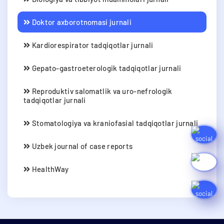
Doktor axborotnomasi jurnali
Kardiorespirator tadqiqotlar jurnali
Gepato-gastroeterologik tadqiqotlar jurnali
Reproduktiv salomatlik va uro-nefrologik
tadqiqotlar jurnali
Stomatologiya va kraniofasial tadqiqotlar jurnali
Uzbek journal of case reports
HealthWay