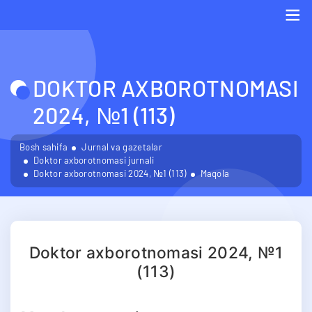
Me
DOKTOR AXBOROTNOMASI
2024, №1 (113)
Bosh sahifa
Jurnal va gazetalar
Doktor axborotnomasi jurnali
Doktor axborotnomasi 2024, №1 (113)
Maqola
Doktor axborotnomasi 2024, №1
(113)