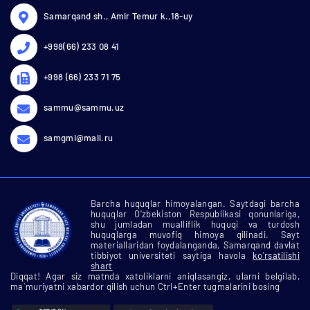
Samarqand sh., Amir Temur k.,18-uy
+998(66) 233 08 41
+998 (66) 233 71 75
sammu@sammu.uz
samgmi@mail.ru
Barcha huquqlar himoyalangan. Saytdagi barcha
huquqlar O'zbekiston Respublikasi qonunlariga,
shu jumladan mualliflik huquqi va turdosh
huquqlarga muvofiq himoya qilinadi. Sayt
materiallaridan foydalanganda, Samarqand davlat
tibbiyot universiteti saytiga havola
ko'rsatilishi
shart
Diqqat! Agar siz matnda xatoliklarni aniqlasangiz, ularni belgilab,
ma`muriyatni xabardor qilish uchun Ctrl+Enter tugmalarini bosing