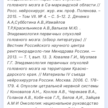
головного мозга в Са-маркандской области //
Росс. нейрохирург. жур. им. проф. Поленова. –
2015. – Том VII. № 4. – С. 5–12. 2. Дяченко
А.А,Субботина А.В.,Измайлов
Т.Р,Красильников А.В.,Вальков М.Ю. .
Эпидемиология первичных опухолей
головного мозга: (обзор литературы) //
Вестник Российского научного центра
рентгенорадиоло-гии Минздрава России. —
2013. — Т. 1, вып. 13. 3. Ковалев Г.И., Музлаев
Г.Г. Эпидемиология первичных опухолей
головного мозга на территории Красно-
дарского края. // Материалы IV съезда
нейрохирургов России. Москва. 2006. С. 178-
179. 4. Опухоли цетральной нервной системы
/ Коновалов А.Н.,. Кохлов A.B., Черекаев В.А.,
Голанов A.B., Кобя-ков Г.Л,, Белов А,И., Зайцев
А.М И Онкология: национальное руководство