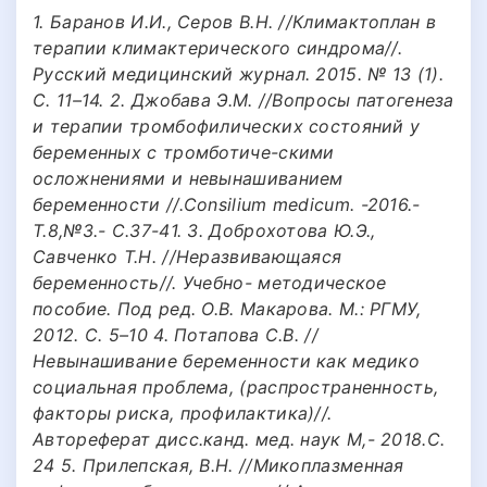
1. Баранов И.И., Серов В.Н. //Климактоплан в
терапии климактерического синдрома//.
Русский медицинский журнал. 2015. № 13 (1).
С. 11–14. 2. Джобава Э.М. //Вопросы патогенеза
и терапии тромбофилических состояний у
беременных с тромботиче-скими
осложнениями и невынашиванием
беременности //.Consilium medicum. -2016.-
Т.8,№3.- С.37-41. 3. Доброхотова Ю.Э.,
Савченко Т.Н. //Неразвивающаяся
беременность//. Учебно- методическое
пособие. Под ред. О.В. Макарова. М.: РГМУ,
2012. С. 5–10 4. Потапова C.B. //
Невынашивание беременности как медико
социальная проблема, (распространенность,
факторы риска, профилактика)//.
Автореферат дисс.канд. мед. наук М,- 2018.C.
24 5. Прилепская, В.Н. //Микоплазменная