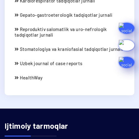
Kardiorespirator tadqiqotlar jurnali
Gepato-gastroeterologik tadqiqotlar jurnali
Reproduktiv salomatlik va uro-nefrologik
tadqiqotlar jurnali
Stomatologiya va kraniofasial tadqiqotlar jurnali
Uzbek journal of case reports
HealthWay
Ijtimoiy tarmoqlar