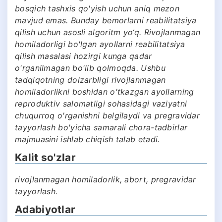
bosqich tashxis qo'yish uchun aniq mezon
mavjud emas. Bunday bemorlarni reabilitatsiya
qilish uchun asosli algoritm yo‘q. Rivojlanmagan
homiladorligi bo'lgan ayollarni reabilitatsiya
qilish masalasi hozirgi kunga qadar
o'rganilmagan bo'lib qolmoqda. Ushbu
tadqiqotning dolzarbligi rivojlanmagan
homiladorlikni boshidan o'tkazgan ayollarning
reproduktiv salomatligi sohasidagi vaziyatni
chuqurroq o'rganishni belgilaydi va pregravidar
tayyorlash bo'yicha samarali chora-tadbirlar
majmuasini ishlab chiqish talab etadi.
Kalit so'zlar
rivojlanmagan homiladorlik, abort, pregravidar
tayyorlash.
Adabiyotlar