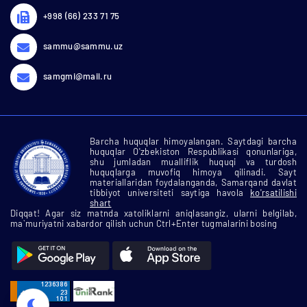
+998 (66) 233 71 75
sammu@sammu.uz
samgmi@mail.ru
Barcha huquqlar himoyalangan. Saytdagi barcha
huquqlar O'zbekiston Respublikasi qonunlariga,
shu jumladan mualliflik huquqi va turdosh
huquqlarga muvofiq himoya qilinadi. Sayt
materiallaridan foydalanganda, Samarqand davlat
tibbiyot universiteti saytiga havola
ko'rsatilishi
shart
Diqqat! Agar siz matnda xatoliklarni aniqlasangiz, ularni belgilab,
ma`muriyatni xabardor qilish uchun Ctrl+Enter tugmalarini bosing