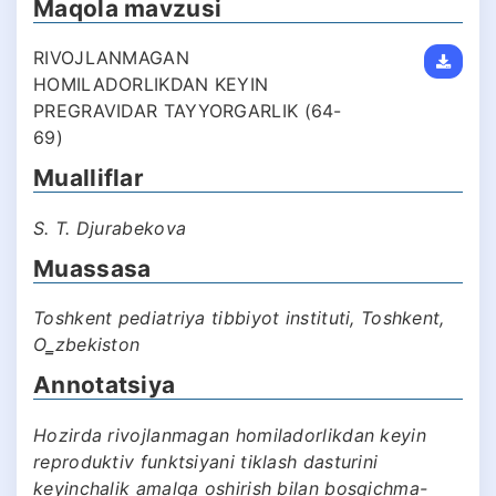
Maqola mavzusi
RIVOJLANMAGAN
HOMILADORLIKDAN KEYIN
PREGRAVIDAR TAYYORGARLIK (64-
69)
Mualliflar
S. T. Djurabekova
Muassasa
Toshkent pediatriya tibbiyot instituti, Toshkent,
O‗zbekiston
Annotatsiya
Hozirda rivojlanmagan homiladorlikdan keyin
reproduktiv funktsiyani tiklash dasturini
keyinchalik amalga oshirish bilan bosqichma-