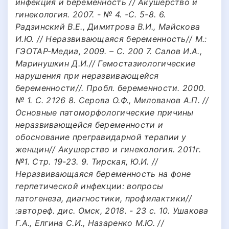
инфекция и беременность // Акушерство и
гинекология. 2007. - № 4. -С. 5-8. 6.
Радзинский В.Е., Димитрова В.И., Майскова
И.Ю. // Неразвивающаяся беременность// М.:
ГЭОТАР-Медиа, 2009. – C. 200 7. Салов И.А.,
Маринушкин Д.И.// Гемостазиологические
нарушения при неразвивающейся
беременности//. Пробл. беременности. 2000.
№ 1. С. 2126 8. Серова О.Ф., Милованов А.П. //
Основные патоморфологические причины
неразвивающейся беременности и
обоснование прегравидарной терапии у
женщин// Акушерство и гинекология. 2011г.
№1. Стр. 19-23. 9. Тирская, Ю.И. //
Неразвивающаяся беременность на фоне
герпетической инфекции: вопросы
патогенеза, диагностики, профилактики//
:автореф. дис. Омск, 2018. - 23 с. 10. Ушакова
Г.А., Елгина С.И., Назаренко М.Ю. //