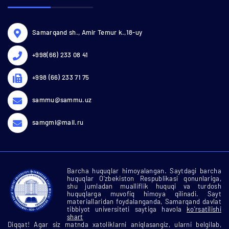
Samarqand sh., Amir Temur k.,18-uy
+998(66) 233 08 41
+998 (66) 233 71 75
sammu@sammu.uz
samgmi@mail.ru
Barcha huquqlar himoyalangan. Saytdagi barcha
huquqlar O'zbekiston Respublikasi qonunlariga,
shu jumladan mualliflik huquqi va turdosh
huquqlarga muvofiq himoya qilinadi. Sayt
materiallaridan foydalanganda, Samarqand davlat
tibbiyot universiteti saytiga havola
ko'rsatilishi
shart
Diqqat! Agar siz matnda xatoliklarni aniqlasangiz, ularni belgilab,