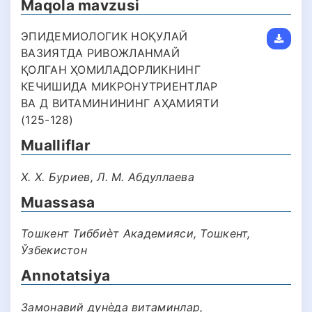
Maqola mavzusi
ЭПИДЕМИОЛОГИК НОҚУЛАЙ
ВАЗИЯТДА РИВОЖЛАНМАЙ
ҚОЛГАН ҲОМИЛАДОРЛИКНИНГ
КЕЧИШИДА МИКРОНУТРИЕНТЛАР
ВА Д ВИТАМИНИНИНГ АҲАМИЯТИ
(125-128)
Mualliflar
Х. Х. Буриев, Л. М. Абдуллаева
Muassasa
Тошкент Тиббиѐт Академияси, Тошкент,
Ўзбекистон
Annotatsiya
Замонавий дунѐда витаминлар,