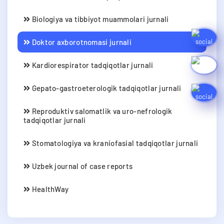
Biologiya va tibbiyot muammolari jurnali
Doktor axborotnomasi jurnali
Kardiorespirator tadqiqotlar jurnali
Gepato-gastroeterologik tadqiqotlar jurnali
Reproduktiv salomatlik va uro-nefrologik
tadqiqotlar jurnali
Stomatologiya va kraniofasial tadqiqotlar jurnali
Uzbek journal of case reports
HealthWay