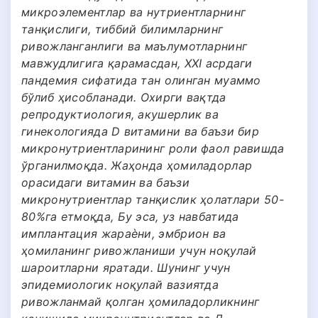
микроэлементлар ва нутриентларнинг
танқислиги, тиббий билимларнинг
ривожланганлиги ва маълумотларнинг
мавжудлигига қарамасдан, XXI асрдаги
пандемия сифатида тан олинган муаммо
бўлиб ҳисобланади. Охирги вақтда
репродуктиология, акушерлик ва
гинекологияда D витамини ва баъзи бир
микронутриентларининг роли фаол равишда
ўрганилмоқда. Жаҳонда ҳомиладорлар
орасидаги витамин ва баъзи
микронутриентлар танқислик ҳолатлари 50-
80%га етмоқда, Бу эса, уз навбатида
имплантация жараѐни, эмбрион ва
ҳомиланинг ривожланиши учун ноқулай
шароитларни яратади. Шунинг учун
эпидемиологик ноқулай вазиятда
ривожланмай қолган ҳомиладорликнинг