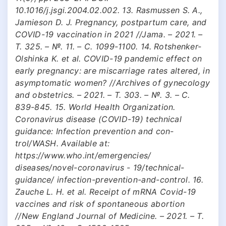
10.1016/j.jsgi.2004.02.002. 13. Rasmussen S. A.,
Jamieson D. J. Pregnancy, postpartum care, and
COVID-19 vaccination in 2021 //Jama. – 2021. –
Т. 325. – №. 11. – С. 1099-1100. 14. Rotshenker-
Olshinka K. et al. COVID-19 pandemic effect on
early pregnancy: are miscarriage rates altered, in
asymptomatic women? //Archives of gynecology
and obstetrics. – 2021. – Т. 303. – №. 3. – С.
839-845. 15. World Health Organization.
Coronavirus disease (COVID-19) technical
guidance: Infection prevention and con-
trol/WASH. Available at:
https://www.who.int/emergencies/
diseases/novel-coronavirus - 19/technical-
guidance/ infection-prevention-and-control. 16.
Zauche L. H. et al. Receipt of mRNA Covid-19
vaccines and risk of spontaneous abortion
//New England Journal of Medicine. – 2021. – Т.