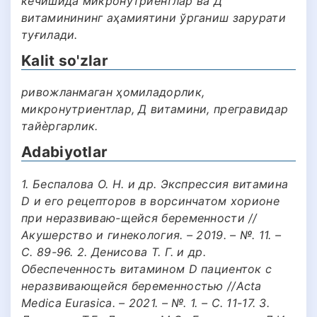
кечишида микронутриентлар ва Д
витаминининг аҳамиятини ўрганиш зарурати
туғилади.
Kalit so'zlar
ривожланмаган ҳомиладорлик,
микронутриентлар, Д витамини, прегравидар
тайѐргарлик.
Adabiyotlar
1. Беспалова О. Н. и др. Экспрессия витамина
D и его рецепторов в ворсинчатом хорионе
при неразвиваю-щейся беременности //
Акушерство и гинекология. – 2019. – №. 11. –
С. 89-96. 2. Денисова Т. Г. и др.
Обеспеченность витамином D пациенток с
неразвивающейся беременностью //Acta
Medica Eurasica. – 2021. – №. 1. – С. 11-17. 3.