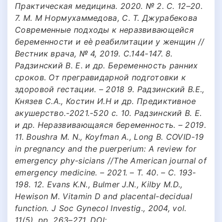
Практическая медицина. 2020. № 2. С. 12–20.
7. М. М Нормухаммедова, С. Т. Джурабекова
Современные подходы к неразвивающейся
беременности и еѐ реабилитации у женщин //
Вестник врача, № 4, 2019. С.144-147. 8.
Радзинский В. Е. и др. Беременность ранних
сроков. От прегравидарной подготовки к
здоровой гестации. – 2018 9. Радзинский В.Е.,
Князев С.А., Костин И.Н и др. Предиктивное
акушерство.-2021.-520 с. 10. Радзинский В. Е.
и др. Неразвивающаяся беременность. – 2019.
11. Boushra M. N., Koyfman A., Long B. COVID-19
in pregnancy and the puerperium: A review for
emergency phy-sicians //The American journal of
emergency medicine. – 2021. – Т. 40. – С. 193-
198. 12. Evans K.N., Bulmer J.N., Kilby M.D.,
Hewison M. Vitamin D and placental-decidual
function. J Soc Gynecol Investig., 2004, vol.
11(5), pp. 263–271. DOI: