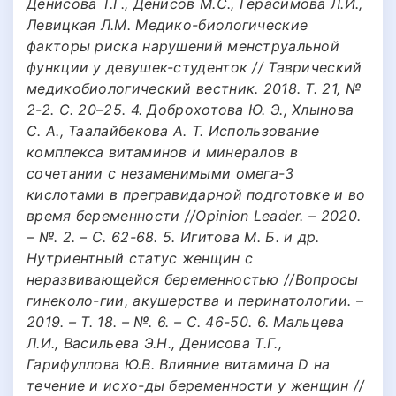
Денисова Т.Г., Денисов М.С., Герасимова Л.И.,
Левицкая Л.М. Медико-биологические
факторы риска нарушений менструальной
функции у девушек-студенток // Таврический
медикобиологический вестник. 2018. Т. 21, №
2-2. С. 20–25. 4. Доброхотова Ю. Э., Хлынова
С. А., Таалайбекова А. Т. Использование
комплекса витаминов и минералов в
сочетании с незаменимыми омега-3
кислотами в прегравидарной подготовке и во
время беременности //Opinion Leader. – 2020.
– №. 2. – С. 62-68. 5. Игитова М. Б. и др.
Нутриентный статус женщин с
неразвивающейся беременностью //Вопросы
гинеколо-гии, акушерства и перинатологии. –
2019. – Т. 18. – №. 6. – С. 46-50. 6. Мальцева
Л.И., Васильева Э.Н., Денисова Т.Г.,
Гарифуллова Ю.В. Влияние витамина D на
течение и исхо-ды беременности у женщин //