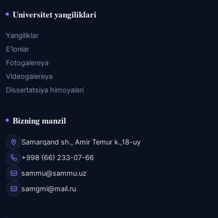
Universitet yangiliklari
Yangiliklar
E'lonlar
Fotogalereya
Videogalereya
Dissertatsiya himoyalari
Bizning manzil
Samarqand sh., Amir Temur k.,18-uy
+998 (66) 233-07-66
sammu@sammu.uz
samgmi@mail.ru