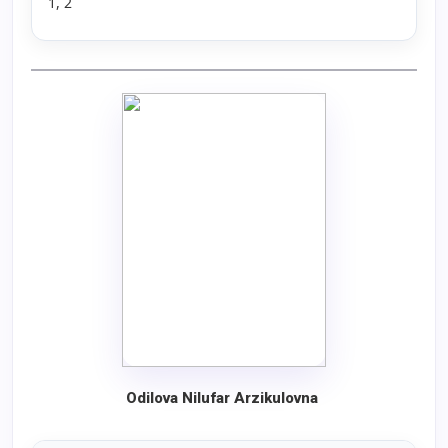
1, 2
Odilova Nilufar Arzikulovna