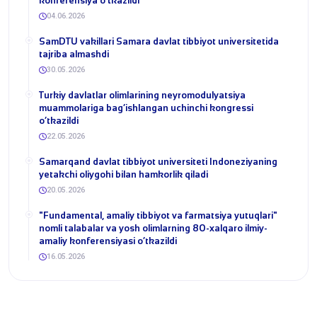
konferensiya o‘tkazildi
04.06.2026
SamDTU vakillari Samara davlat tibbiyot universitetida
tajriba almashdi
30.05.2026
​Turkiy davlatlar olimlarining neyromodulyatsiya
muammolariga bag‘ishlangan uchinchi kongressi
o‘tkazildi
22.05.2026
Samarqand davlat tibbiyot universiteti Indoneziyaning
yetakchi oliygohi bilan hamkorlik qiladi
20.05.2026
​"Fundamental, amaliy tibbiyot va farmatsiya yutuqlari"
nomli talabalar va yosh olimlarning 80-xalqaro ilmiy-
amaliy konferensiyasi o‘tkazildi
16.05.2026