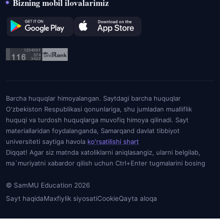
Bizning mobil ilovalarimiz
Barcha huquqlar himoyalangan. Saytdagi barcha huquqlar
O'zbekiston Respublikasi qonunlariga, shu jumladan mualliflik
huquqi va turdosh huquqlarga muvofiq himoya qilinadi. Sayt
materiallaridan foydalanganda, Samarqand davlat tibbiyot
universiteti saytiga havola
ko'rsatilishi shart
Diqqat! Agar siz matnda xatoliklarni aniqlasangiz, ularni belgilab,
ma`muriyatni xabardor qilish uchun Ctrl+Enter tugmalarini bosing
© SamMU Education 2026
Sayt haqida
Maxfiylik siyosati
Cookie
Qayta aloqa