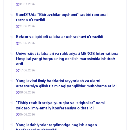
31.07.2026
​SamDTUda “Bitiruvchilar oqshomi” tadbiri tantanali
tarzda o‘tkazildi
23.06.2026
​Rektor va iqtidorli talabalar uchrashuvi o‘tkazildi
23.06.2026
Universitet talabalari va rahbariyati MEROS International
Hospital yangi korpusining ochilish marosimida ishtirok
etdi
17.06.2026
Yangi avlod ilmiy kadrlarini tayyorlash va ularni
attestatsiya qilish tizimidagi yangiliklar muhokama etildi
08.06.2026
​"Tibbiy reabilitatsiya: yutuqlar va istiqbollar" nomli
xalqaro ilmiy-amaliy konferensiya o‘tkazildi
06.06.2026
​Yangi adabiyotlar taqdimotiga bag‘ishlangan