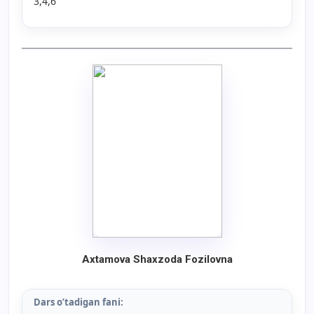
3,4,6
Axtamova Shaxzoda Fozilovna
Dars o’tadigan fani: