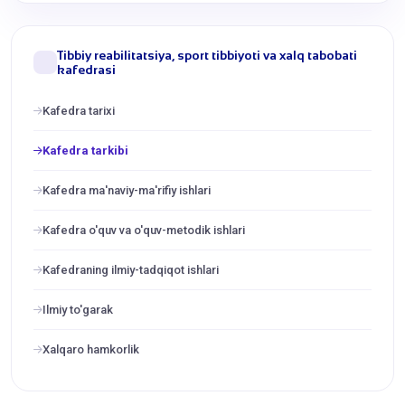
Tibbiy reabilitatsiya, sport tibbiyoti va xalq tabobati
kafedrasi
Kafedra tarixi
Kafedra tarkibi
Kafedra ma'naviy-ma'rifiy ishlari
Kafedra o'quv va o'quv-metodik ishlari
Kafedraning ilmiy-tadqiqot ishlari
Ilmiy to'garak
Xalqaro hamkorlik