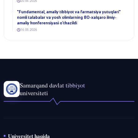
20.05.2026
​"Fundamental, amaliy tibbiyot va farmatsiya yutuqlari"
nomli talabalar va yosh olimlarning 80-xalqaro ilmiy-
amaliy konferensiyasi o‘tkazildi
16.05.2026
Samarqand davlat tibbiyot
universiteti
Universitet haqida