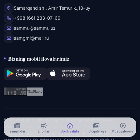
Samarqand sh., Amir Temur k.,18-uy
+998 (66) 233-07-66
sammu@sammu.uz
samgmi@mail.ru
Bizning mobil ilovalarimiz
Barcha huquqlar himoyalangan. Saytdagi barcha huquqlar
O'zbekiston Respublikasi qonunlariga, shu jumladan mualliflik
Yangiliklar
E'lonlar
Bosh sahifa
Fotogalereya
Videogalereya
huquqi va turdosh huquqlarga muvofiq himoya qilinadi. Sayt