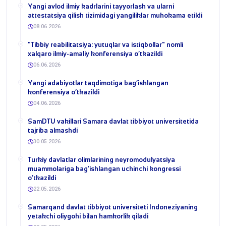
Yangi avlod ilmiy kadrlarini tayyorlash va ularni
attestatsiya qilish tizimidagi yangiliklar muhokama etildi
08.06.2026
​"Tibbiy reabilitatsiya: yutuqlar va istiqbollar" nomli
xalqaro ilmiy-amaliy konferensiya o‘tkazildi
06.06.2026
​Yangi adabiyotlar taqdimotiga bag‘ishlangan
konferensiya o‘tkazildi
04.06.2026
SamDTU vakillari Samara davlat tibbiyot universitetida
tajriba almashdi
30.05.2026
​Turkiy davlatlar olimlarining neyromodulyatsiya
muammolariga bag‘ishlangan uchinchi kongressi
o‘tkazildi
22.05.2026
Samarqand davlat tibbiyot universiteti Indoneziyaning
yetakchi oliygohi bilan hamkorlik qiladi