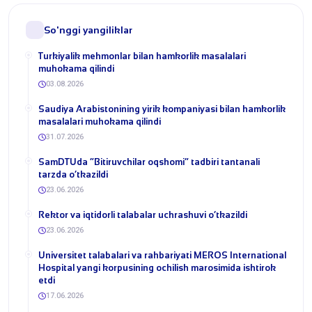
So'nggi yangiliklar
Turkiyalik mehmonlar bilan hamkorlik masalalari
muhokama qilindi
03.08.2026
​Saudiya Arabistonining yirik kompaniyasi bilan hamkorlik
masalalari muhokama qilindi
31.07.2026
​SamDTUda “Bitiruvchilar oqshomi” tadbiri tantanali
tarzda o‘tkazildi
23.06.2026
​Rektor va iqtidorli talabalar uchrashuvi o‘tkazildi
23.06.2026
Universitet talabalari va rahbariyati MEROS International
Hospital yangi korpusining ochilish marosimida ishtirok
etdi
17.06.2026