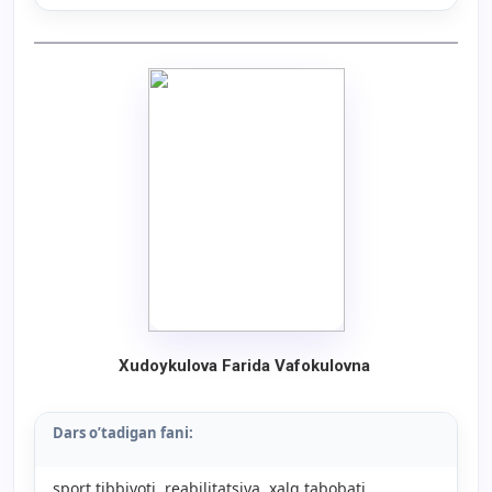
Xudoykulova Farida Vafokulovna
Dars o’tadigan fani:
sport tibbiyoti, reabilitatsiya, xalq tabobati