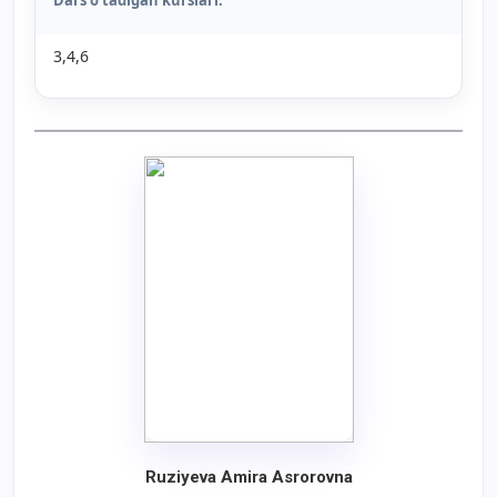
Dars o’tadigan kurslari:
3,4,6
Ruziyeva Amira Asrorovna