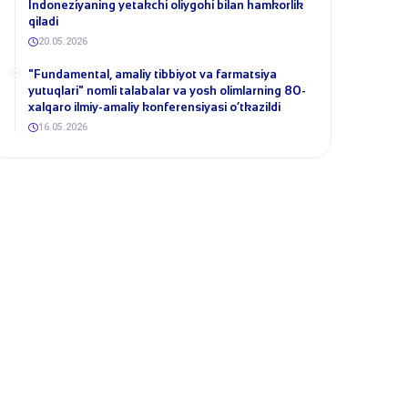
Indoneziyaning yetakchi oliygohi bilan hamkorlik
qiladi
20.05.2026
​"Fundamental, amaliy tibbiyot va farmatsiya
yutuqlari" nomli talabalar va yosh olimlarning 80-
xalqaro ilmiy-amaliy konferensiyasi o‘tkazildi
16.05.2026