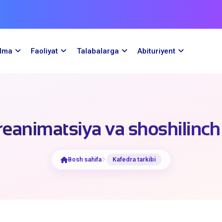
ilma
Faoliyat
Talabalarga
Abituriyent
reanimatsiya va shoshilinch 
Bosh sahifa
Kafedra tarkibi