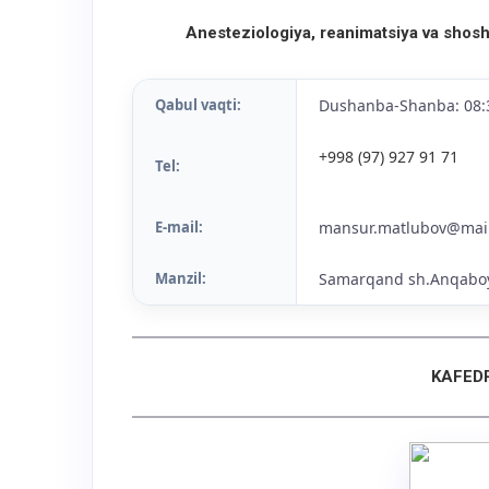
Anesteziologiya, reanimatsiya va shoshil
Qabul vaqti:
Dushanba-Shanba: 08:
+998 (97) 927 91 71
Tel:
E-mail:
mansur.matlubov@mail
Manzil:
Samarqand sh.Anqaboy
KAFED