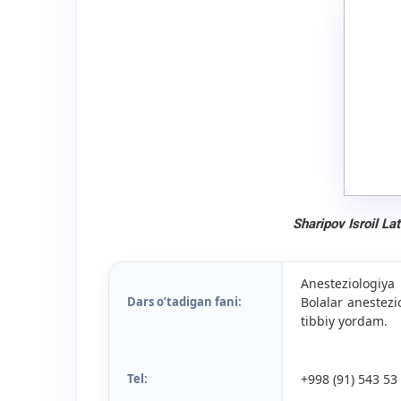
Sharipov Isroil La
Anesteziologiya
Dars o’tadigan fani:
Bolalar anestezi
tibbiy yordam.
Tel:
+998 (91) 543 53