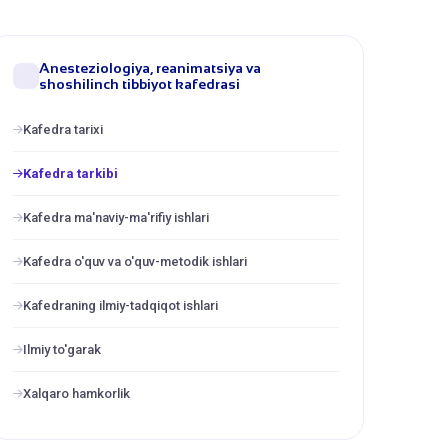
Anesteziologiya, reanimatsiya va
shoshilinch tibbiyot kafedrasi
Kafedra tarixi
Kafedra tarkibi
Kafedra ma'naviy-ma'rifiy ishlari
Kafedra o'quv va o'quv-metodik ishlari
Kafedraning ilmiy-tadqiqot ishlari
Ilmiy to'garak
Xalqaro hamkorlik