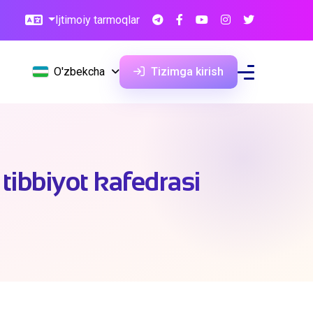
Ijtimoiy tarmoqlar
O'zbekcha
Tizimga kirish
tibbiyot kafedrasi