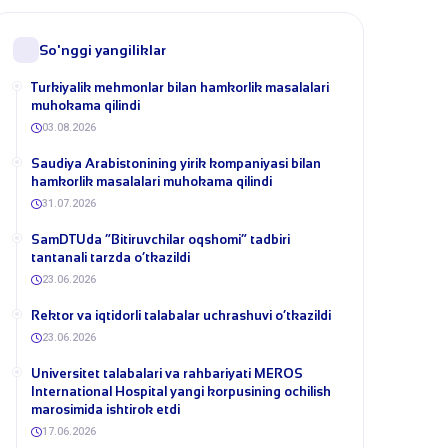
So'nggi yangiliklar
Turkiyalik mehmonlar bilan hamkorlik masalalari
muhokama qilindi
03.08.2026
​Saudiya Arabistonining yirik kompaniyasi bilan
hamkorlik masalalari muhokama qilindi
31.07.2026
​SamDTUda “Bitiruvchilar oqshomi” tadbiri
tantanali tarzda o‘tkazildi
23.06.2026
​Rektor va iqtidorli talabalar uchrashuvi o‘tkazildi
23.06.2026
Universitet talabalari va rahbariyati MEROS
International Hospital yangi korpusining ochilish
marosimida ishtirok etdi
17.06.2026