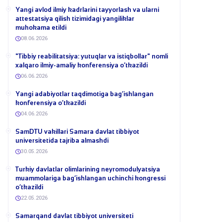
Yangi avlod ilmiy kadrlarini tayyorlash va ularni
attestatsiya qilish tizimidagi yangiliklar
muhokama etildi
08.06.2026
​"Tibbiy reabilitatsiya: yutuqlar va istiqbollar" nomli
xalqaro ilmiy-amaliy konferensiya o‘tkazildi
06.06.2026
​Yangi adabiyotlar taqdimotiga bag‘ishlangan
konferensiya o‘tkazildi
04.06.2026
SamDTU vakillari Samara davlat tibbiyot
universitetida tajriba almashdi
30.05.2026
​Turkiy davlatlar olimlarining neyromodulyatsiya
muammolariga bag‘ishlangan uchinchi kongressi
o‘tkazildi
22.05.2026
Samarqand davlat tibbiyot universiteti