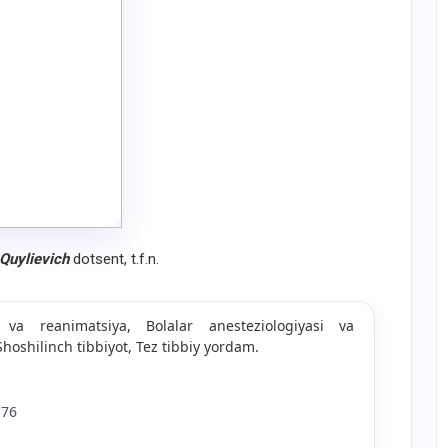
Quylievich
dotsent, t.f.n.
a va reanimatsiya, Bolalar anesteziologiyasi va
Shoshilinch tibbiyot, Tez tibbiy yordam.
 76