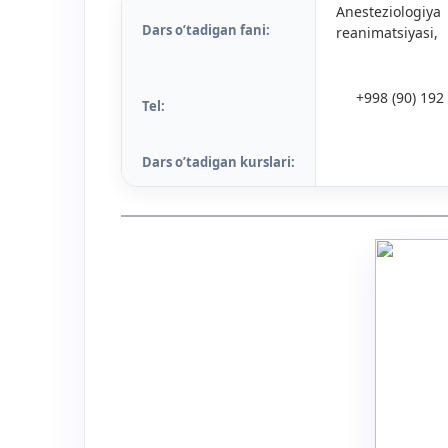
Anesteziologiy
Dars o’tadigan fani:
reanimatsiyasi,
+998 (90) 192
Tel:
Dars o’tadigan kurslari: