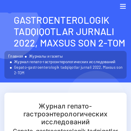
GEPATO-
GASTROENTEROLOGIK
Me
TADQIQOTLAR JURNALI
2022, MAXSUS SON 2-TOM
Главная
Журналы и газеты
Журнал гепато-гастроэнтерологических исследований
Gepato-gastroenterologik tadqiqotlar jurnali 2022, Maxsus son
2-TOM
Журнал гепато-
гастроэнтерологических
исследований
Gepato-gastroenterologik tadqiqotlar