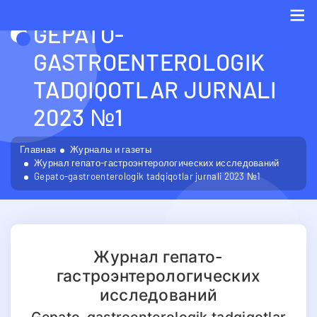
GEPATO-
Me
GASTROENTEROLOGIK
TADQIQOTLAR JURNALI
2023 №1
Главная
Журналы и газеты
Журнал гепато-гастроэнтерологических исследований
Gepato-gastroenterologik tadqiqotlar jurnali 2023 №1
Журнал гепато-
гастроэнтерологических
исследований
Gepato-gastroenterologik tadqiqotlar