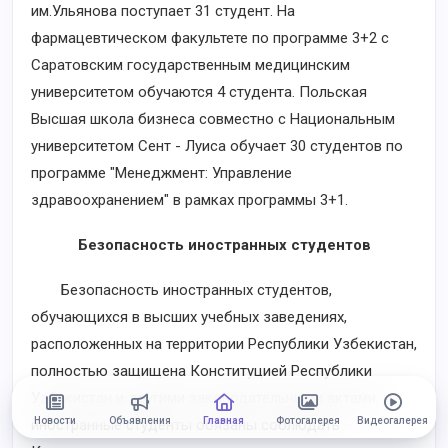
им.Ульянова поступает 31 студент. На
фармацевтическом факультете по программе 3+2 с
Саратовским государственным медицинским
университетом обучаются 4 студента. Польская
Высшая школа бизнеса совместно с Национальным
университетом Сент - Луиса обучает 30 студентов по
программе "Менеджмент: Управление
здравоохранением" в рамках программы 3+1.
Безопасность иностранных студентов
Безопасность иностранных студентов,
обучающихся в высших учебных заведениях,
расположенных на территории Республики Узбекистан,
полностью защищена Конституцией Республики
Узбекистан и другими законодательными актами, и
Новости
Объявления
Главная
Фотогалерея
Видеогалерея
иностранные студенты обязаны соблюдать