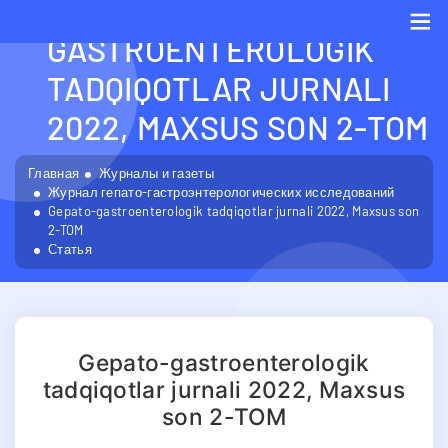
GEPATO-
GASTROENTEROLOGIK
Me
TADQIQOTLAR JURNALI
2022, MAXSUS SON 2-TOM
Главная
Журналы и газеты
Журнал гепато-гастроэнтерологических исследований
Gepato-gastroenterologik tadqiqotlar jurnali 2022, Maxsus son
2-TOM
Статья
Gepato-gastroenterologik
tadqiqotlar jurnali 2022, Maxsus
son 2-TOM