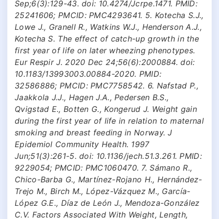
Sep;6(3):129-43. doi: 10.4274/Jcrpe.1471. PMID:
25241606; PMCID: PMC4293641. 5. Kotecha S.J.,
Lowe J., Granell R., Watkins W.J., Henderson A.J.,
Kotecha S. The effect of catch-up growth in the
first year of life on later wheezing phenotypes.
Eur Respir J. 2020 Dec 24;56(6):2000884. doi:
10.1183/13993003.00884-2020. PMID:
32586886; PMCID: PMC7758542. 6. Nafstad P.,
Jaakkola J.J., Hagen J.A., Pedersen B.S.,
Qvigstad E., Botten G., Kongerud J. Weight gain
during the first year of life in relation to maternal
smoking and breast feeding in Norway. J
Epidemiol Community Health. 1997
Jun;51(3):261-5. doi: 10.1136/jech.51.3.261. PMID:
9229054; PMCID: PMC1060470. 7. Sámano R.,
Chico-Barba G., Martínez-Rojano H., Hernández-
Trejo M., Birch M., López-Vázquez M., García-
López G.E., Díaz de León J., Mendoza-González
C.V. Factors Associated With Weight, Length,