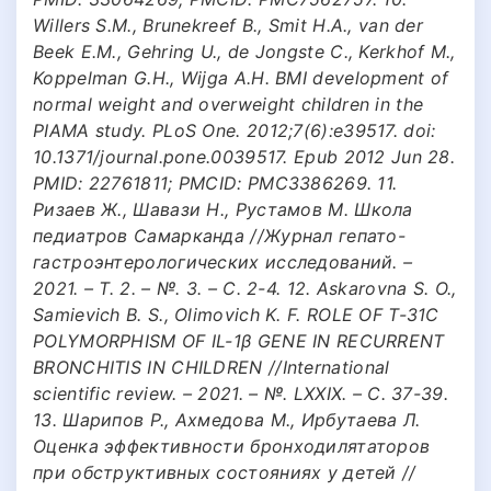
Willers S.M., Brunekreef B., Smit H.A., van der
Beek E.M., Gehring U., de Jongste C., Kerkhof M.,
Koppelman G.H., Wijga A.H. BMI development of
normal weight and overweight children in the
PIAMA study. PLoS One. 2012;7(6):e39517. doi:
10.1371/journal.pone.0039517. Epub 2012 Jun 28.
PMID: 22761811; PMCID: PMC3386269. 11.
Ризаев Ж., Шавази Н., Рустамов М. Школа
педиатров Самарканда //Журнал гепато-
гастроэнтерологических исследований. –
2021. – Т. 2. – №. 3. – С. 2-4. 12. Askarovna S. O.,
Samievich B. S., Olimovich K. F. ROLE OF T-31C
POLYMORPHISM OF IL-1β GENE IN RECURRENT
BRONCHITIS IN CHILDREN //International
scientific review. – 2021. – №. LXXIX. – С. 37-39.
13. Шарипов Р., Ахмедова М., Ирбутаева Л.
Оценка эффективности бронходилятаторов
при обструктивных состояниях у детей //