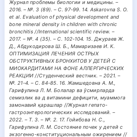
Журнал проблемы биологии и медицины. –
2016. – №. 3 (89). – С. 97-99. 14. Askarovna S. O.
et al. Evaluation of physical development and
bone mineral density in children with chronic
bronchitis //International scientific review. –
2017. – №. 4 (35). – С. 102-104. 15. Джураев Ж.
Д., Абдукодирова Ш. Б., Мамаризаев И. К.
ОПТИМИЗАЦИЯ ЛЕЧЕНИЯ ОСТРЫХ
ОБСТРУКТИВНЫХ БРОНХИТОВ У ДЕТЕЙ С
МИОКАРДИТАМИ НА ФОНЕ АЛЛЕРГИЧЕСКИХ
РЕАКЦИИ //Студенческий вестник. – 2021. –
№. 21-4. – С. 84-85. 16. Жамшедовна А. M.,
Гарифулина Л. М. Болалар ва ўсмирларда
семизлик ва д витамини дефицити, муаммога
замонавий қарашлар //Журнал гепато-
гастроэнтерологических исследований. –
2022. – Т. 3. – №. 2. 17. Гойибова Н. С.,
Гарифулина Л. М. Состояние почек у детей с
экзогенно-конституциональным ожирением //