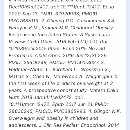
Dec;10(6):e12412. doi: 10.1111/cob.12412. Epub
2020 Sep 13. PMID: 32920993; PMCID:
PMC7685119. 2. Cheung P.C., Cunningham S.A.,
Narayan K.M., Kramer M.R. Childhood Obesity
Incidence in the United States: A Systematic
Review. Child Obes. 2016 Feb;12(1):1-11. doi:
10.1089/chi.2015.0055. Epub 2015 Nov 30.
Erratum in: Child Obes. 2016 Jun;12(3):226.
PMID: 26618249; PMCID: PMC4753627. 3.
Feldman-Winter L., Burnham L., Grossman X.,
Matlak S., Chen N., Merewood A. Weight gain in
the first week of life predicts overweight at 2
years: A prospective cohort study. Matern Child
Nutr. 2018 Jan;14(1):e12472. doi:
10.1111/mcn.12472. Epub 2017 Jun 21. PMID:
28636245; PMCID: PMC6865993. 4. Güngör N.K.
Overweight and obesity in children and
adolescents. J Clin Res Pediatr Endocrinol. 2014