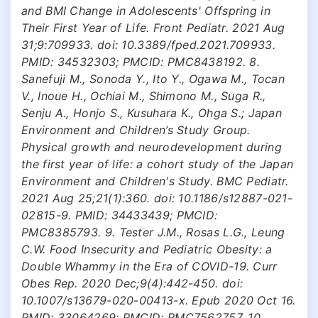
and BMI Change in Adolescents' Offspring in
Their First Year of Life. Front Pediatr. 2021 Aug
31;9:709933. doi: 10.3389/fped.2021.709933.
PMID: 34532303; PMCID: PMC8438192. 8.
Sanefuji M., Sonoda Y., Ito Y., Ogawa M., Tocan
V., Inoue H., Ochiai M., Shimono M., Suga R.,
Senju A., Honjo S., Kusuhara K., Ohga S.; Japan
Environment and Children’s Study Group.
Physical growth and neurodevelopment during
the first year of life: a cohort study of the Japan
Environment and Children's Study. BMC Pediatr.
2021 Aug 25;21(1):360. doi: 10.1186/s12887-021-
02815-9. PMID: 34433439; PMCID:
PMC8385793. 9. Tester J.M., Rosas L.G., Leung
C.W. Food Insecurity and Pediatric Obesity: a
Double Whammy in the Era of COVID-19. Curr
Obes Rep. 2020 Dec;9(4):442-450. doi:
10.1007/s13679-020-00413-x. Epub 2020 Oct 16.
PMID: 33064269; PMCID: PMC7562757. 10.