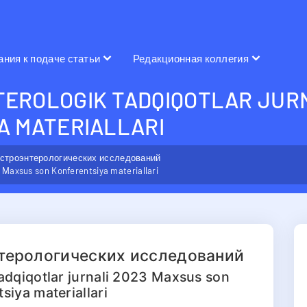
ания к подаче статьи
Редакционная коллегия
EROLOGIK TADQIQOTLAR JURN
A MATERIALLARI
астроэнтерологических исследований
3 Мaxsus son Konferentsiya materiallari
нтерологических исследований
adqiqotlar jurnali 2023 Мaxsus son
siya materiallari