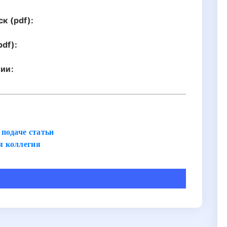
к (pdf):
df):
ии:
подаче статьи
я коллегия