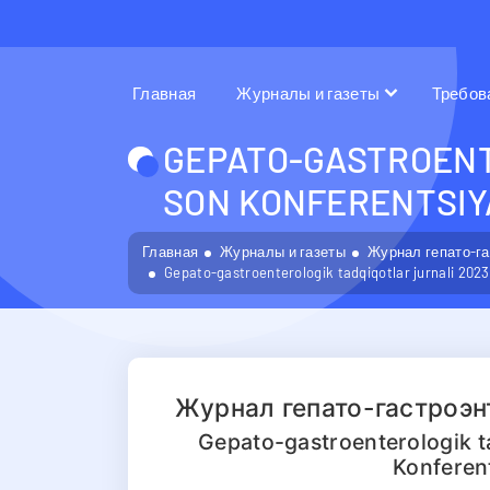
Главная
Журналы и газеты
Требов
GEPATO-GASTROENT
SON KONFERENTSIY
Главная
Журналы и газеты
Журнал гепато-г
Gepato-gastroenterologik tadqiqotlar jurnali 202
Журнал гепато-гастроэ
Gepato-gastroenterologik t
Konferent