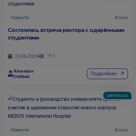
Новости
#news
Состоялась встреча ректора с одарёнными
студентами
23.06.2026
717
Ahmedov
Подробнее
Состоя
Odilbek
sammu.uz
Новости
#news