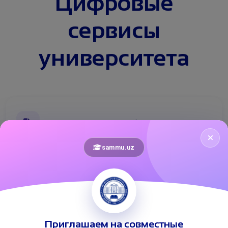
Цифровые
сервисы
университета
Электронный документооборот
sammu.uz
Дистанционное обучение
Приглашаем на совместные