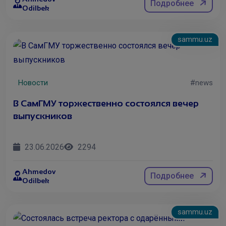
Подробнее
Обсужд
Odilbek
sammu.uz
Новости
#news
В СамГМУ торжественно состоялся вечер
выпускников
23.06.2026
2294
Ahmedov
Подробнее
В СамГ
Odilbek
sammu.uz