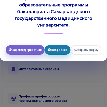
образовательные программы
Электронная библиотека
бакалавриата Самаркандского
государственного медицинского
университета.
Университетские журналы
Зарегистрироваться
Подробнее
Закрыть форму
Интерактивные сервисы
Профиль профессорско-
преподавательского состава