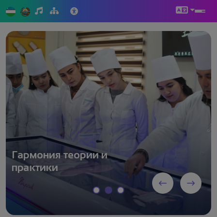
Самаркандский госуда
Современный новый
учебный корпус
Самаркандского
государственного
медицинского
университета