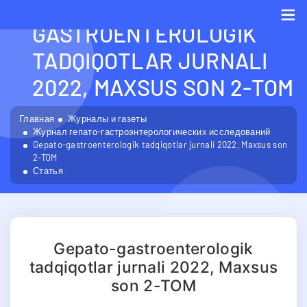
GEPATO-
GASTROENTEROLOGIK
Me
TADQIQOTLAR JURNALI
2022, MAXSUS SON 2-TOM
Главная
Журналы и газеты
Журнал гепато-гастроэнтерологических исследований
Gepato-gastroenterologik tadqiqotlar jurnali 2022, Maxsus son
2-TOM
Статья
Gepato-gastroenterologik
tadqiqotlar jurnali 2022, Maxsus
son 2-TOM