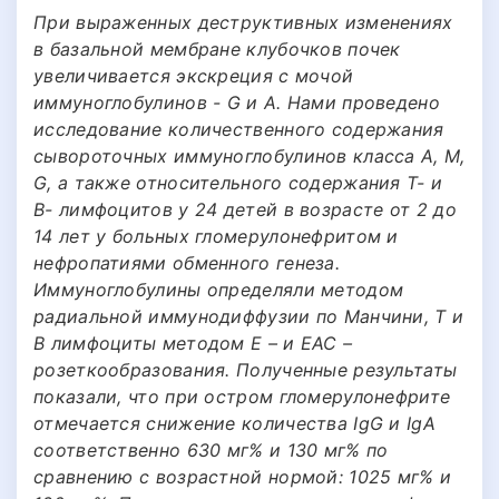
При выраженных деструктивных изменениях
в базальной мембране клубочков почек
увеличивается экскреция с мочой
иммуноглобулинов - G и А. Нами проведено
исследование количественного содержания
сывороточных иммуноглобулинов класса А, М,
G, а также относительного содержания Т- и
В- лимфоцитов у 24 детей в возрасте от 2 до
14 лет у больных гломерулонефритом и
нефропатиями обменного генеза.
Иммуноглобулины определяли методом
радиальной иммунодиффузии по Манчини, Т и
В лимфоциты методом Е – и ЕАС –
розеткообразования. Полученные результаты
показали, что при остром гломерулонефрите
отмечается снижение количества IgG и IgА
соответcтвенно 630 мг% и 130 мг% по
сравнению с возрастной нормой: 1025 мг% и