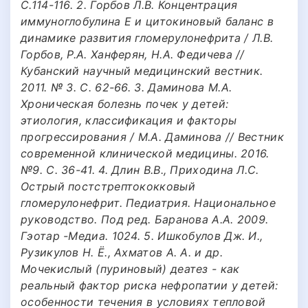
С.114-116. 2. Горбов Л.В. Концентрация
иммуноглобулина Е и цитокиновый баланс в
динамике развития гломерулонефрита / Л.В.
Горбов, P.A. Ханферян, H.A. Федичева //
Кубанский научный медицинский вестник.
2011. № 3. С. 62-66. 3. Даминова М.А.
Хроническая болезнь почек у детей:
этиология, классификация и факторы
прогрессирования / М.А. Даминова // Вестник
современной клинической медицины. 2016.
№9. С. 36-41. 4. Длин В.В., Приходина Л.С.
Острый постстрептококковый
гломерулонефрит. Педиатрия. Национальное
руководство. Под ред. Баранова А.А. 2009.
Гэотар -Медиа. 1024. 5. Ишкобулов Дж. И.,
Рузикулов Н. Ё., Ахматов А. А. и др.
Мочекислый (пуриновый) деатез - как
реальный фактор риска нефропатии у детей:
особенности течения в условиях тепловой