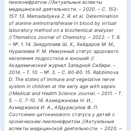
пиелонефритом //Актуальные аспекты
медицинской деятельности. – 2020. – С. 153-
157. 13. Mamadaliyeva Z. R. et al. Determination
of alanine aminotransferase in blood by virtual
laboratory method on a biochemical analyzer
//Thematics Journal of Chemistry. – 2022. – Т. 6.
– №. 1. 14. Зиядуллаев Ш. Х., Хайдаров М. М.,
Нуралиева Р. М. Иммунный статус здорового
населения подростков и юношей //
Академический журнал Западной Сибири. –
2014. – Т. 10. – №. 3. – С. 80-80. 15. Rabbimova
D. The states of immune and vegetative nerve
system in children at the early age with sepsis
//Medical and Health Science Journal. – 2011. – Т.
5. – С. 7-10. 16. Ахмеджанова Н. И.,
Ахмеджанов И. А., Абдурасулов Ф. П.
Состояние цитокинового статуса у детей с
хроническим пиелонефритом //Актуальные
аспекты медицинской деятельности. – 2020. –