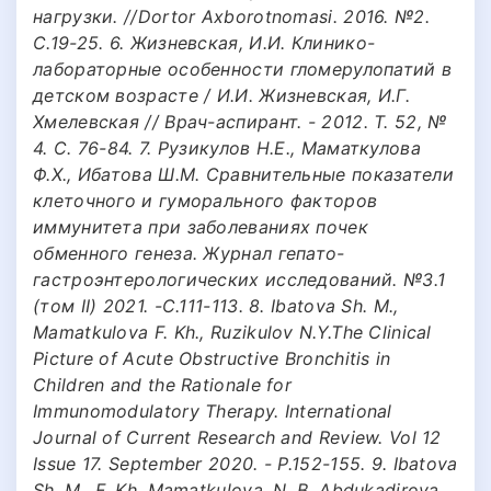
нагрузки. //Dortor Axborotnomasi. 2016. №2.
С.19-25. 6. Жизневская, И.И. Клинико-
лабораторные особенности гломерулопатий в
детском возрасте / И.И. Жизневская, И.Г.
Хмелевская // Врач-аспирант. - 2012. Т. 52, №
4. С. 76-84. 7. Рузикулов Н.Е., Маматкулова
Ф.Х., Ибатова Ш.М. Cравнительные показатели
клеточного и гуморального факторов
иммунитета при заболеваниях почек
обменного генеза. Журнал гепато-
гастроэнтерологических исследований. №3.1
(том II) 2021. -С.111-113. 8. Ibatova Sh. M.,
Mamatkulova F. Kh., Ruzikulov N.Y.The Clinical
Picture of Acute Obstructive Bronchitis in
Children and the Rationale for
Immunomodulatory Therapy. International
Journal of Current Research and Review. Vol 12
Issue 17. September 2020. - P.152-155. 9. Ibatova
Sh. M., F. Kh. Mamatkulova, N. B. Abdukadirova,