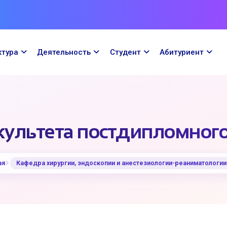
ктура
Деятельность
Cтудент
Абитуриент
ультета постдипломного
ая
Кафедра хирургии, эндоскопии и анестезиологии-реаниматологи