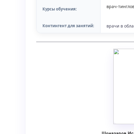
врач-тингло
Курсы обучения:
Контингент для занятий:
врачи в обла
Шоназаров Ис