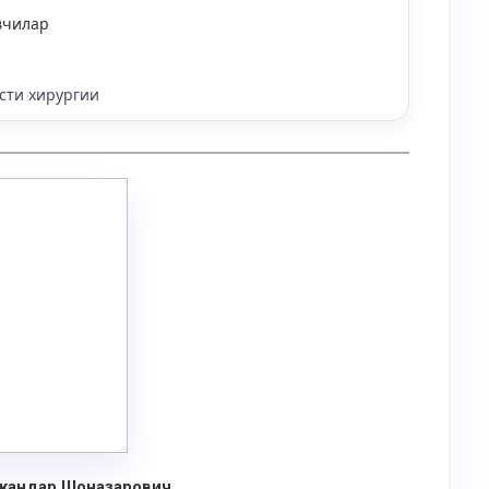
вчилар
сти хирургии
кандар Шоназарович