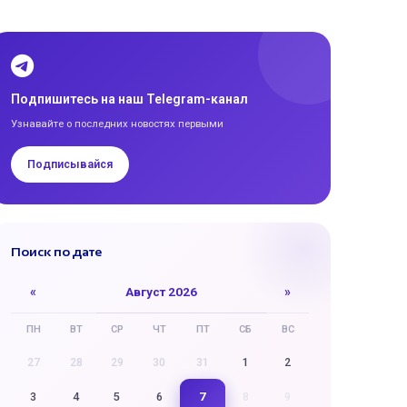
Подпишитесь на наш Telegram-канал
Узнавайте о последних новостях первыми
Подписывайся
Поиск по дате
«
Август 2026
»
ПН
ВТ
СР
ЧТ
ПТ
СБ
ВС
27
28
29
30
31
1
2
7
3
4
5
6
8
9