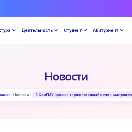
ктура
Деятельность
Cтудент
Абитуриент
Новости
авная
Новости
В СамГМУ прошел торжественный вечер выпускни