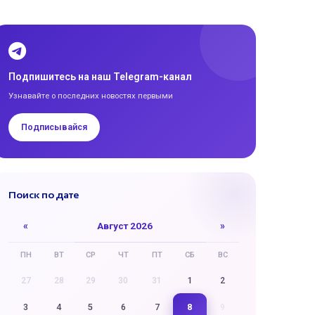
Подпишитесь на наш Telegram-канал
Узнавайте о последних новостях первыми
Подписывайся
Поиск по дате
«
Август 2026
»
ПН
ВТ
СР
ЧТ
ПТ
СБ
ВС
27
28
29
30
31
1
2
8
3
4
5
6
7
9