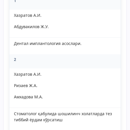
1
Хазратов А.И.
Абдувакилов Ж.У.
Дентал имплантология асослари.
2
Хазратов А.И.
Ризаев Ж.А.
Амхадова М.А.
Стоматолог қабулида шошилинч холатларда тез
тиббий ёрдам кўрсатиш