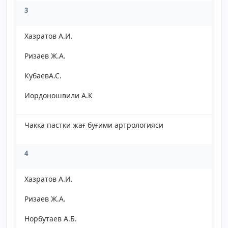
3
Хазратов А.И.
Ризаев Ж.А.
КубаевА.С.
Иордоношвили А.К
Чакка пастки жағ буғими артрологияси
4
Хазратов А.И.
Ризаев Ж.А.
Норбутаев А.Б.