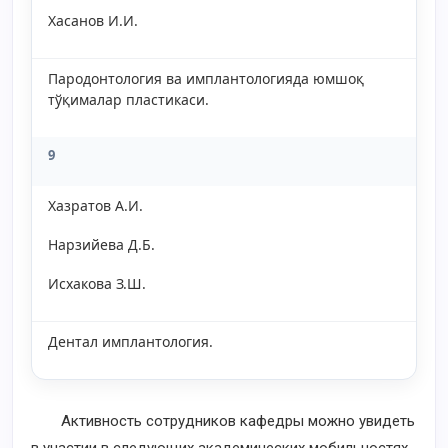
Хасанов И.И.
Пародонтология ва имплантологияда юмшоқ
тўқималар пластикаси.
9
Хазратов A.И.
Нарзийева Д.Б.
Исхакова З.Ш.
Дентал имплантология.
Активность сотрудников кафедры можно увидеть