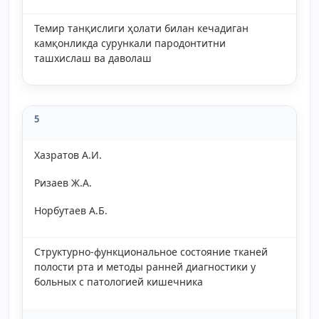
Темир танқислиги ҳолати билан кечадиган
камқонликда сурункали пародонтитни
ташхислаш ва даволаш
5
Хазратов А.И.
Ризаев Ж.А.
Норбутаев А.Б.
Структурно-функциональное состояние тканей
полости рта и методы ранней диагностики у
больных с патологией кишечника