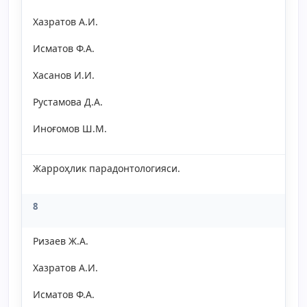
Хазратов A.И.
Исматов Ф.A.
Хасанов И.И.
Рустамова Д.A.
Иноғомов Ш.М.
Жарроҳлик парадонтологияси.
8
Ризаев Ж.A.
Хазратов A.И.
Исматов Ф.A.