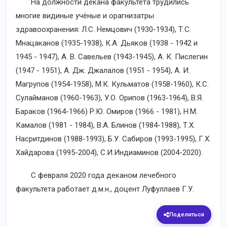
На должности декана факультета трудились
многие видиные учёные и орагнизатры
здравоохранения: Л.С. Немцович (1930-1934), Т.С.
Мнацаканов (1935-1938), К.А. Дьяков (1938 - 1942 и
1945 - 1947), А. В. Савельев (1943-1945), А. К. Пислегин
(1947 - 1951), А. Дж. Джалалов (1951 - 1954), А. И.
Магрупов (1954-1958), М.К. Кульматов (1958-1960), К.С.
Сулайманов (1960-1963), У.О. Орипов (1963-1964), В.Я.
Бараков (1964-1966) Р.Ю. Омиров (1966 - 1981), Н.М.
Камалов (1981 - 1984), В.А. Блинов (1984-1988), Т.Х.
Насритдинов (1988-1993), Б.У. Сабиров (1993-1995), Г.Х.
Хайдарова (1995-2004), С.И.Индиаминов (2004-2020).
С февраля 2020 года деканом лечебного
факультета работает д.м.н., доцент Луфуллаев Г.У.
Поделиться