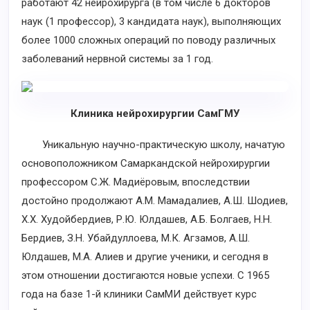
работают 42 нейрохирурга (в том числе 6 докторов
наук (1 профессор), 3 кандидата наук), выполняющих
более 1000 сложных операций по поводу различных
заболеваний нервной системы за 1 год.
Клиника нейрохирургии СамГМУ
Уникальную научно-практическую школу, начатую
основоположником Самаркандской нейрохирургии
профессором С.Ж. Мадиёровым, впоследствии
достойно продолжают А.М. Мамадалиев, А.Ш. Шодиев,
X.X. Худойбердиев, Р.Ю. Юлдашев, А.Б. Болгаев, Н.Н.
Бердиев, З.Н. Убайдуллоева, М.К. Агзамов, А.Ш.
Юлдашев, М.А. Алиев и другие ученики, и сегодня в
этом отношении достигаются новые успехи. С 1965
года на базе 1-й клиники СамМИ действует курс