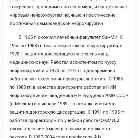
конгрессах, проводимых во всем мире, и представляет
мировым нейрохирургам научные и практические
достижения самаркандской нейрохирургии.
В 1965 г. окончил лечебный факультет СамМИ. С
1965 по 1968 гг. был аспирантом по нейрохирургии, в
1970 г. защитил диссертацию на степень канд.
медицинских наук. Работал ассистентом по курсу
нейрохирургии и с 1970 по 1972 гг. одновременно
работал зав. отделом интернатуры института. С 1985
по 1988 гг. в качестве докторанта работал в НИИ
нейрохирургии им. академика Н.Н. Бурденко АМН СССР
(г. Москва) и в январе 1989 г. в этом же институте
защитил докторскую диссертацию. С 1991 по 1995 гг.
работал проректором по учебной работе СамМИ, а
также в течение 5 месяцев занимал должность
ректора. В 1997-2004 годах профессор А.М.