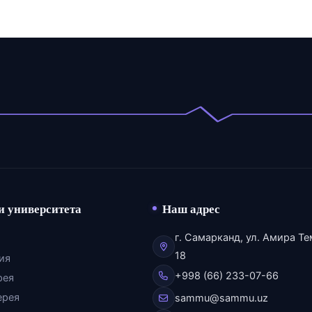
и университета
Наш адрес
г. Самарканд, ул. Амира Те
18
ия
+998 (66) 233-07-66
рея
ерея
sammu@sammu.uz