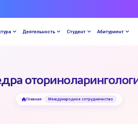
ктура
Деятельность
Cтудент
Абитуриент
дра оториноларинголог
Главная
Международное сотрудничество